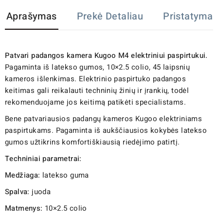
Aprašymas
Prekė Detaliau
Pristatymas
Patvari padangos kamera Kugoo M4 elektriniui paspirtukui.
Pagaminta iš latekso gumos, 10×2.5 colio, 45 laipsnių
kameros išlenkimas. Elektrinio paspirtuko padangos
keitimas gali reikalauti techninių žinių ir įrankių, todėl
rekomenduojame jos keitimą patikėti specialistams.
Bene patvariausios padangų kameros Kugoo elektriniams
paspirtukams. Pagaminta iš aukščiausios kokybės latekso
gumos užtikrins komfortiškiausią riedėjimo patirtį.
Techniniai parametrai:
Medžiaga:
latekso guma
Spalva:
juoda
Matmenys:
10×2.5 colio