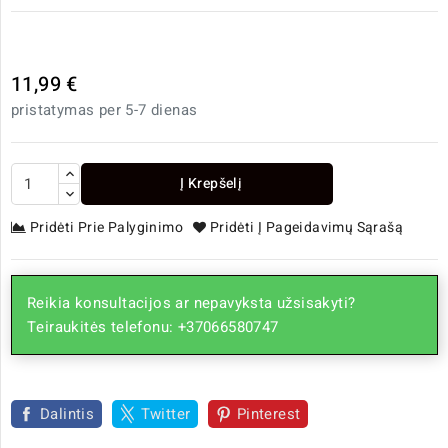
11,99 €
pristatymas per 5-7 dienas
Į Krepšelį
Pridėti Prie Palyginimo
Pridėti Į Pageidavimų Sąrašą
Reikia konsultacijos ar nepavyksta užsisakyti?
Teiraukitės telefonu: +37066580747
Dalintis
Twitter
Pinterest