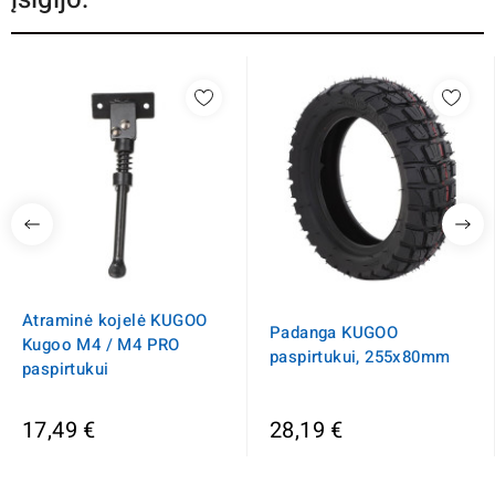
Atraminė kojelė KUGOO
Padanga KUGOO
Kugoo M4 / M4 PRO
paspirtukui, 255x80mm
paspirtukui
17,49 €
28,19 €