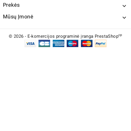
Prekės

Mūsų Įmonė

cp
© 2026 - E-komercijos programinė įranga PrestaShop