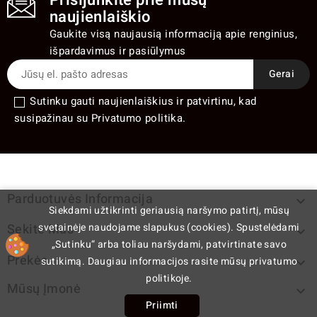
Prisijunkite prie mūsų
naujienlaiškio
Gaukite visą naujausią informaciją apie renginius,
išpardavimus ir pasiūlymus
Sutinku gauti naujienlaiškius ir patvirtinu, kad
susipažinau su Privatumo politika.
Parduotuvės Informacija

Siekdami užtikrinti geriausią naršymo patirtį, mūsų
svetainėje naudojame slapukus (cookies). Spustelėdami
Sekite Mus

„Sutinku“ arba toliau naršydami, patvirtinate savo
Prekės
sutikimą. Daugiau informacijos rasite mūsų privatumo

politikoje.
Mūsų Įmonė

Priimti