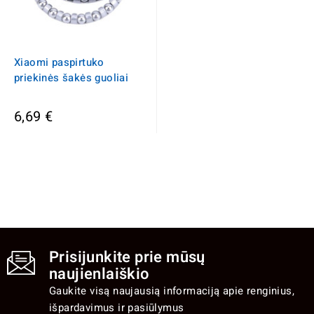
Xiaomi paspirtuko
priekinės šakės guoliai
6,69 €
Prisijunkite prie mūsų
naujienlaiškio
Gaukite visą naujausią informaciją apie renginius,
išpardavimus ir pasiūlymus