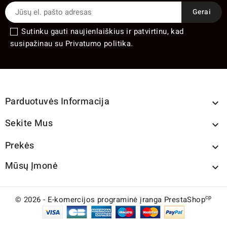
Sutinku gauti naujienlaiškius ir patvirtinu, kad
susipažinau su Privatumo politika.
Parduotuvės Informacija

Sekite Mus

Prekės

Mūsų Įmonė

cp
© 2026 - E-komercijos programinė įranga PrestaShop