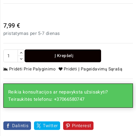
7,99 €
pristatymas per 5-7 dienas
Į Krepšelį
Pridėti Prie Palyginimo
Pridėti Į Pageidavimų Sąrašą
Reikia konsultacijos ar nepavyksta užsisakyti?
Teiraukitės telefonu: +37066580747
Dalintis
Twitter
Pinterest