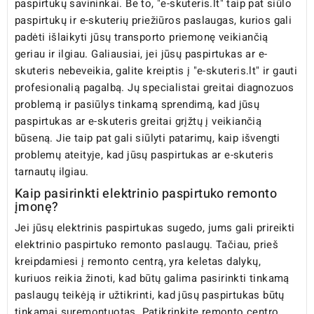
paspirtukų savininkai. Be to, "e-skuteris.lt" taip pat siūlo
paspirtukų ir e-skuterių priežiūros paslaugas, kurios gali
padėti išlaikyti jūsų transporto priemonę veikiančią
geriau ir ilgiau. Galiausiai, jei jūsų paspirtukas ar e-
skuteris nebeveikia, galite kreiptis į "e-skuteris.lt" ir gauti
profesionalią pagalbą. Jų specialistai greitai diagnozuos
problemą ir pasiūlys tinkamą sprendimą, kad jūsų
paspirtukas ar e-skuteris greitai grįžtų į veikiančią
būseną. Jie taip pat gali siūlyti patarimų, kaip išvengti
problemų ateityje, kad jūsų paspirtukas ar e-skuteris
tarnautų ilgiau.
Kaip pasirinkti elektrinio paspirtuko remonto
įmonę?
Jei jūsų elektrinis paspirtukas sugedo, jums gali prireikti
elektrinio paspirtuko remonto paslaugų. Tačiau, prieš
kreipdamiesi į remonto centrą, yra keletas dalykų,
kuriuos reikia žinoti, kad būtų galima pasirinkti tinkamą
paslaugų teikėją ir užtikrinti, kad jūsų paspirtukas būtų
tinkamai suremontuotas. Patikrinkite remonto centro