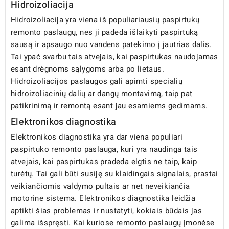
Hidroizoliacija
Hidroizoliacija yra viena iš populiariausių paspirtukų
remonto paslaugų, nes ji padeda išlaikyti paspirtuką
sausą ir apsaugo nuo vandens patekimo į jautrias dalis.
Tai ypač svarbu tais atvejais, kai paspirtukas naudojamas
esant drėgnoms sąlygoms arba po lietaus.
Hidroizoliacijos paslaugos gali apimti specialių
hidroizoliacinių dalių ar dangų montavimą, taip pat
patikrinimą ir remontą esant jau esamiems gedimams.
Elektronikos diagnostika
Elektronikos diagnostika yra dar viena populiari
paspirtuko remonto paslauga, kuri yra naudinga tais
atvejais, kai paspirtukas pradeda elgtis ne taip, kaip
turėtų. Tai gali būti susiję su klaidingais signalais, prastai
veikiančiomis valdymo pultais ar net neveikiančia
motorine sistema. Elektronikos diagnostika leidžia
aptikti šias problemas ir nustatyti, kokiais būdais jas
galima išspręsti. Kai kuriose remonto paslaugų įmonėse