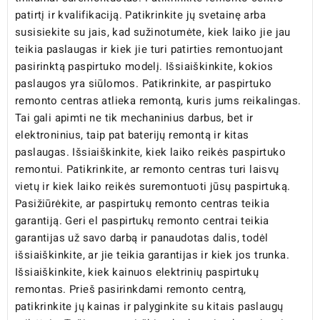
patirtį ir kvalifikaciją. Patikrinkite jų svetainę arba
susisiekite su jais, kad sužinotumėte, kiek laiko jie jau
teikia paslaugas ir kiek jie turi patirties remontuojant
pasirinktą paspirtuko modelį. Išsiaiškinkite, kokios
paslaugos yra siūlomos. Patikrinkite, ar paspirtuko
remonto centras atlieka remontą, kuris jums reikalingas.
Tai gali apimti ne tik mechaninius darbus, bet ir
elektroninius, taip pat baterijų remontą ir kitas
paslaugas. Išsiaiškinkite, kiek laiko reikės paspirtuko
remontui. Patikrinkite, ar remonto centras turi laisvų
vietų ir kiek laiko reikės suremontuoti jūsų paspirtuką.
Pasižiūrėkite, ar paspirtukų remonto centras teikia
garantiją. Geri el paspirtukų remonto centrai teikia
garantijas už savo darbą ir panaudotas dalis, todėl
išsiaiškinkite, ar jie teikia garantijas ir kiek jos trunka.
Išsiaiškinkite, kiek kainuos elektrinių paspirtukų
remontas. Prieš pasirinkdami remonto centrą,
patikrinkite jų kainas ir palyginkite su kitais paslaugų