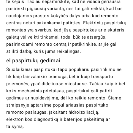
teikėjais. Tačiau nepamirškite, kad ne visada geriausia
pasirinkti pigiausią variantą, nes tai gali reikšti, kad bus
naudojamos prastos kokybės dalys arba kad remonto
centras neturi pakankamai patirties. Elektrinių paspirtukų
remontas yra svarbus, kad jūsų paspirtukas ar e-skuteris
galėtų vėl veikti tinkamai, todėl būkite atsargūs,
pasirinkdami remonto centrą ir patikrinkite, ar jie gali
atlikti darbą, kuris jums reikalingas.
el paspirtukų gedimai
Šiuolaikiniai paspirtukai tapo populiariu pasirinkimu ne
tik kaip laisvalaikio pramoga, bet ir kaip transporto
priemonės, ypač dideliuose miestuose. Tačiau kaip ir bet
koks mechaninis prietaisas, paspirtukai gali patirti
gedimus ar nusidėvėjimą, dėl ko reikia remonto. Šiame
straipsnyje aptarsime populiariausias paspirtuko
remonto paslaugas, įskaitant hidroizoliaciją,
elektronikos diagnostiką ir baterijos pakeitimą ar
taisymą.