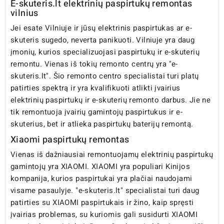
E-skuteris.lt elektrinių paspirtukų remontas
vilnius
Jei esate Vilniuje ir jūsų elektrinis paspirtukas ar e-
skuteris sugedo, neverta panikuoti. Vilniuje yra daug
įmonių, kurios specializuojasi paspirtukų ir e-skuterių
remontu. Vienas iš tokių remonto centrų yra "e-
skuteris.lt". Šio remonto centro specialistai turi platų
patirties spektrą ir yra kvalifikuoti atlikti įvairius
elektrinių paspirtukų ir e-skuterių remonto darbus. Jie ne
tik remontuoja įvairių gamintojų paspirtukus ir e-
skuterius, bet ir atlieka paspirtukų baterijų remontą.
Xiaomi paspirtukų remontas
Vienas iš dažniausiai remontuojamų elektrinių paspirtukų
gamintojų yra XIAOMI. XIAOMI yra populiari Kinijos
kompanija, kurios paspirtukai yra plačiai naudojami
visame pasaulyje. "e-skuteris.lt" specialistai turi daug
patirties su XIAOMI paspirtukais ir žino, kaip spręsti
įvairias problemas, su kuriomis gali susidurti XIAOMI