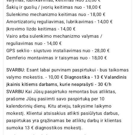
valymas, lubrikavimas, keitimas Nuo 20,00 €
Šakių ir guolių / įvorių keitimas nuo - 18,00 €
Sulenkimo mechanizmo keitimas nuo - 18,00 €
Amortizatorių reguliavimas, lubrikavimas - 14,00 €
Įkrovimo lizdo keitimas - 14,00 €
Vairo arba sulenkimo mechanizmo valymas /
reguliavimas nuo - 14,00 €
GPS seklio - siųstuvo instaliavimas nuo - 28,00 €
Demferio montavimas ir taisymas nuo - 18,00 €
SVARBU:
Esant labai purvinam paspirtukui - bus taikomas
valymo mokestis. - 10,00 €
Diagnostika - 13 €
Valandinis
įkainis kitiems darbams, kurie neaprašyti - 30 €/h
SVARBU
Kai Jūsų paspirtuko remontas bus atliktas,
prašome Jūsų pasiimti savo paspirtuką per 10
kalendorinių dienų. Kitu atveju, taikysime laikymo
mokestį. Klientui atsisakius atlikti pasiūlytus darbus,
paspirtukas yra grąžinamas be atliktų darbų ir klientas
sumoka 13 € diagnostikos mokestį.