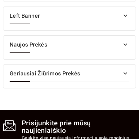
Left Banner

Naujos Prekės

Geriausiai Žiūrimos Prekės

Prisijunkite prie mūsų
naujienlaiškio
Gaukite visą naujausią informaciją apie renginius,