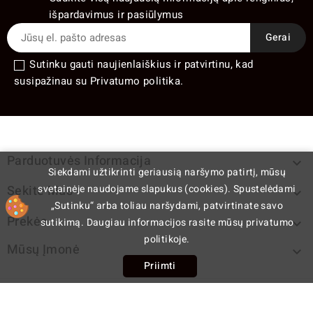
išpardavimus ir pasiūlymus
Sutinku gauti naujienlaiškius ir patvirtinu, kad
susipažinau su Privatumo politika.
Parduotuvės Informacija

Siekdami užtikrinti geriausią naršymo patirtį, mūsų
svetainėje naudojame slapukus (cookies). Spustelėdami
Sekite Mus

„Sutinku“ arba toliau naršydami, patvirtinate savo
Prekės
sutikimą. Daugiau informacijos rasite mūsų privatumo

politikoje.
Mūsų Įmonė

Priimti
cp
© 2026 - E-komercijos programinė įranga PrestaShop