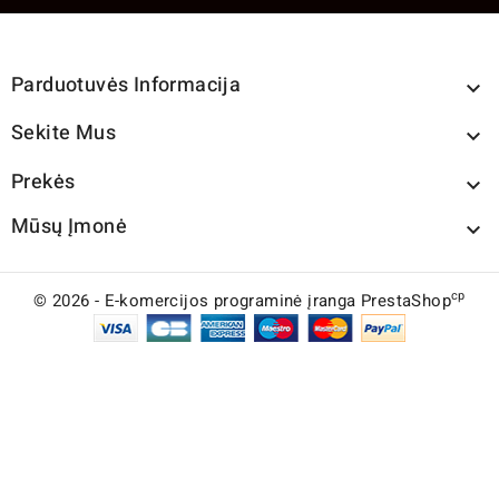
Parduotuvės Informacija

Sekite Mus

Prekės

Mūsų Įmonė

cp
© 2026 - E-komercijos programinė įranga PrestaShop