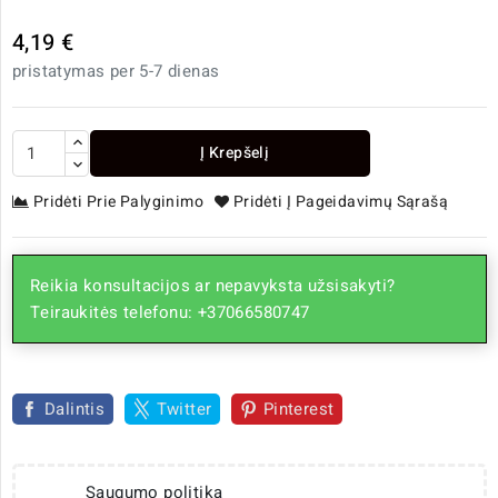
4,19 €
pristatymas per 5-7 dienas
Į Krepšelį
Pridėti Prie Palyginimo
Pridėti Į Pageidavimų Sąrašą
Reikia konsultacijos ar nepavyksta užsisakyti?
Teiraukitės telefonu: +37066580747
Dalintis
Twitter
Pinterest
Saugumo politika