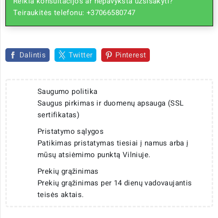
Reikia konsultacijos ar nepavyksta užsisakyti?
Teiraukitės telefonu: +37066580747
Dalintis
Twitter
Pinterest
Saugumo politika
Saugus pirkimas ir duomenų apsauga (SSL
sertifikatas)
Pristatymo sąlygos
Patikimas pristatymas tiesiai į namus arba į
mūsų atsiėmimo punktą Vilniuje.
Prekių grąžinimas
Prekių grąžinimas per 14 dienų vadovaujantis
teisės aktais.