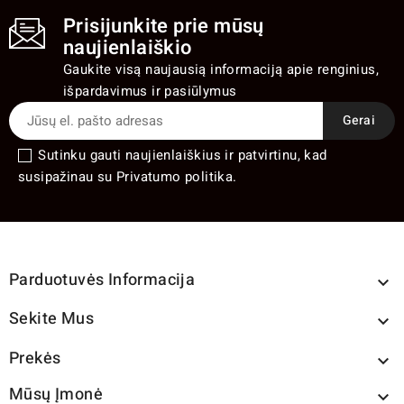
Prisijunkite prie mūsų
naujienlaiškio
Gaukite visą naujausią informaciją apie renginius,
išpardavimus ir pasiūlymus
Sutinku gauti naujienlaiškius ir patvirtinu, kad
susipažinau su Privatumo politika.
Parduotuvės Informacija

Sekite Mus

Prekės

Mūsų Įmonė
