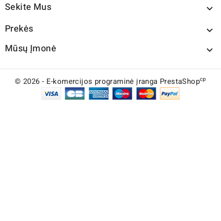
Sekite Mus

Prekės

Mūsų Įmonė

cp
© 2026 - E-komercijos programinė įranga PrestaShop