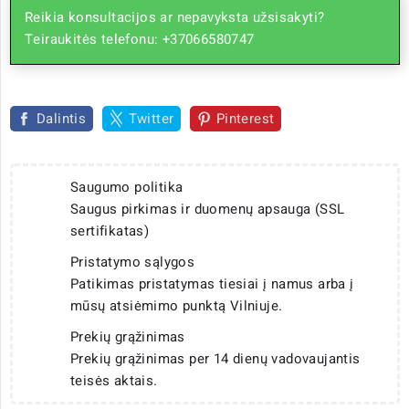
Reikia konsultacijos ar nepavyksta užsisakyti?
Teiraukitės telefonu: +37066580747
Dalintis
Twitter
Pinterest
Saugumo politika
Saugus pirkimas ir duomenų apsauga (SSL
sertifikatas)
Pristatymo sąlygos
Patikimas pristatymas tiesiai į namus arba į
mūsų atsiėmimo punktą Vilniuje.
Prekių grąžinimas
Prekių grąžinimas per 14 dienų vadovaujantis
teisės aktais.