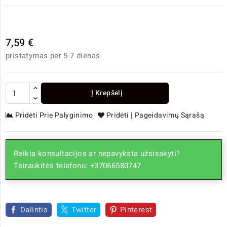
7,59 €
pristatymas per 5-7 dienas
Į Krepšelį
Pridėti Prie Palyginimo
Pridėti Į Pageidavimų Sąrašą
Reikia konsultacijos ar nepavyksta užsisakyti?
Teiraukitės telefonu: +37066580747
Dalintis
Twitter
Pinterest