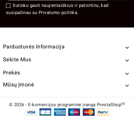
Sutinku gauti naujienlaiškius ir patvirtinu, kad
susipažinau su Privatumo politika.
Parduotuvės Informacija

Sekite Mus

Prekės

Mūsų Įmonė

cp
© 2026 - E-komercijos programinė įranga PrestaShop