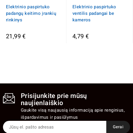
Elektrinio paspirtuko
Elektrinio paspirtuko
padangų keitimo įrankių
ventilis padangai be
rinkinys
kameros
21,99 €
4,79 €
Prisijunkite prie mūsų
naujienlaiškio
Gaukite visą naujausią informaciją apie renginius,
išpardavimus ir pasiūlymus