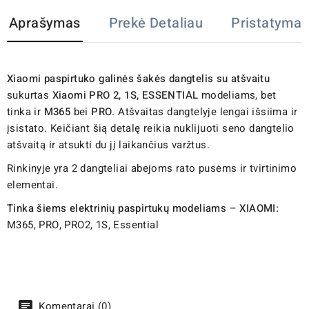
Aprašymas
Prekė Detaliau
Pristatymas
Xiaomi paspirtuko galinės šakės dangtelis su atšvaitu
sukurtas
Xiaomi PRO 2, 1S, ESSENTIAL
modeliams, bet
tinka ir
M365
bei
PRO
. Atšvaitas dangtelyje lengai išsiima ir
įsistato. Keičiant šią detalę reikia nuklijuoti seno dangtelio
atšvaitą ir atsukti du jį laikančius varžtus.
Rinkinyje yra 2 dangteliai abejoms rato pusėms ir tvirtinimo
elementai.
Tinka šiems elektrinių paspirtukų modeliams – XIAOMI:
M365, PRO, PRO2, 1S, Essential
Komentarai (0)