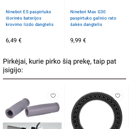
Ninebot ES paspirtuko
Ninebot Max G30
išorinės baterijos
paspirtuko galinio rato
krovimo lizdo dangtelis
šakės dangtelis
6,49 €
9,99 €
Pirkėjai, kurie pirko šią prekę, taip pat
įsigijo: