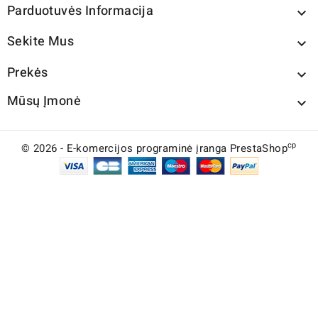
Parduotuvės Informacija

Sekite Mus

Prekės

Mūsų Įmonė

cp
© 2026 - E-komercijos programinė įranga PrestaShop