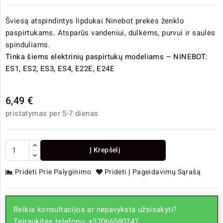
Šviesą atspindintys lipdukai Ninebot prekės ženklo
paspirtukams. Atsparūs vandeniui, dulkėms, purvui ir saulės
spinduliams.
Tinka šiems elektrinių paspirtukų modeliams – NINEBOT:
ES1, ES2, ES3, ES4, E22E, E24E
6,49 €
pristatymas per 5-7 dienas
Į Krepšelį
Pridėti Prie Palyginimo
Pridėti Į Pageidavimų Sąrašą
Reikia konsultacijos ar nepavyksta užsisakyti?
Teiraukitės telefonu: +37066580747