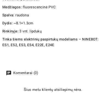
Medžiagos:
fluorescencinė PVC
Spalva:
raudona
Dydis:
~8.1×1.3cm
Rinkinyje:
3 vnt. lipdukų
Tinka šiems elektrinių paspirtukų modeliams – NINEBOT:
ES1, ES2, ES3, ES4, E22E, E24E
Komentarai (0)
Šiuo metu klientų atsiliepimų nėra.