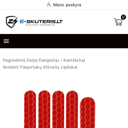
Mano paskyra
0

Pagrindinis
Dalys
Dangteliai / Kamšteliai
Ninebot Paspirtukų Atšvaitų Lipdukai