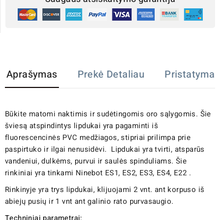
Aprašymas
Prekė Detaliau
Pristatymas
Būkite matomi naktimis ir sudėtingomis oro sąlygomis. Šie
šviesą atspindintys lipdukai yra pagaminti iš
fluorescencinės PVC medžiagos, stipriai prilimpa prie
paspirtuko ir ilgai nenusidėvi. Lipdukai yra tvirti, atsparūs
vandeniui, dulkėms, purvui ir saulės spinduliams. Šie
rinkiniai yra tinkami Ninebot ES1, ES2, ES3, ES4, E22 .
Rinkinyje yra trys lipdukai, klijuojami 2 vnt. ant korpuso iš
abiejų pusių ir 1 vnt ant galinio rato purvasaugio.
Techniniai parametrai: