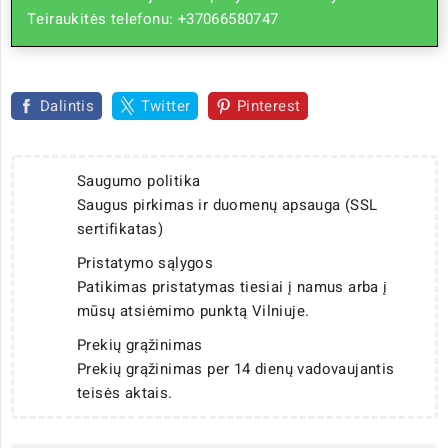
Teiraukitės telefonu: +37066580747
Dalintis
Twitter
Pinterest
Saugumo politika
Saugus pirkimas ir duomenų apsauga (SSL
sertifikatas)
Pristatymo sąlygos
Patikimas pristatymas tiesiai į namus arba į
mūsų atsiėmimo punktą Vilniuje.
Prekių grąžinimas
Prekių grąžinimas per 14 dienų vadovaujantis
teisės aktais.