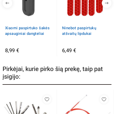
Xiaomi paspirtuko šakės
Ninebot paspirtukų
apsauginiai dangteliai
atšvaitų lipdukai
8,99 €
6,49 €
Pirkėjai, kurie pirko šią prekę, taip pat
įsigijo: