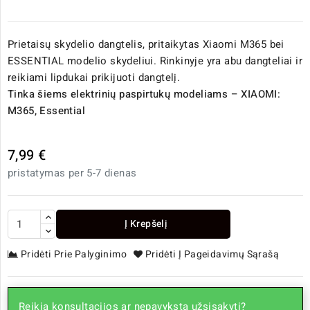
Prietaisų skydelio dangtelis, pritaikytas Xiaomi M365 bei
ESSENTIAL modelio skydeliui. Rinkinyje yra abu dangteliai ir
reikiami lipdukai prikijuoti dangtelį.
Tinka šiems elektrinių paspirtukų modeliams – XIAOMI:
M365, Essential
7,99 €
pristatymas per 5-7 dienas
Į Krepšelį
Pridėti Prie Palyginimo
Pridėti Į Pageidavimų Sąrašą
Reikia konsultacijos ar nepavyksta užsisakyti?