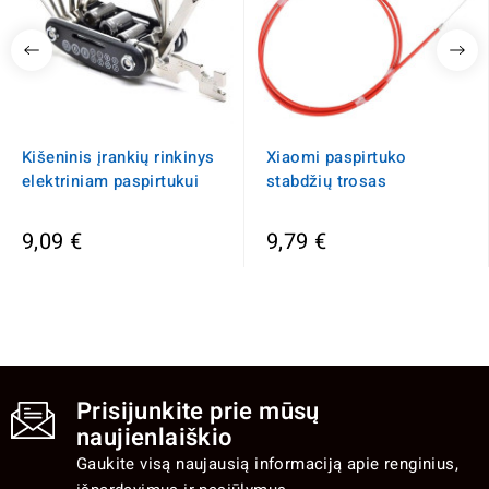
Kišeninis įrankių rinkinys
Xiaomi paspirtuko
elektriniam paspirtukui
stabdžių trosas
9,09 €
9,79 €
Prisijunkite prie mūsų
naujienlaiškio
Gaukite visą naujausią informaciją apie renginius,