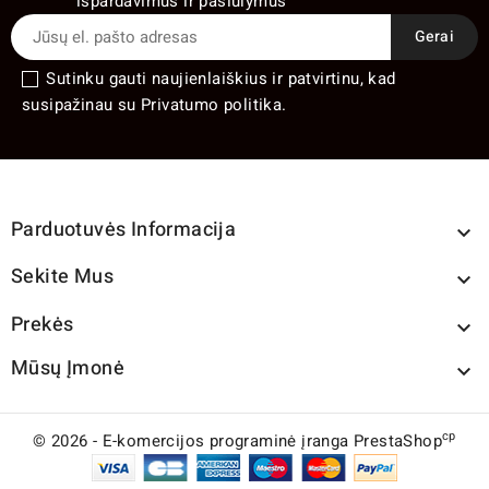
išpardavimus ir pasiūlymus
Sutinku gauti naujienlaiškius ir patvirtinu, kad
susipažinau su Privatumo politika.
Parduotuvės Informacija

Sekite Mus

Prekės

Mūsų Įmonė

cp
© 2026 - E-komercijos programinė įranga PrestaShop