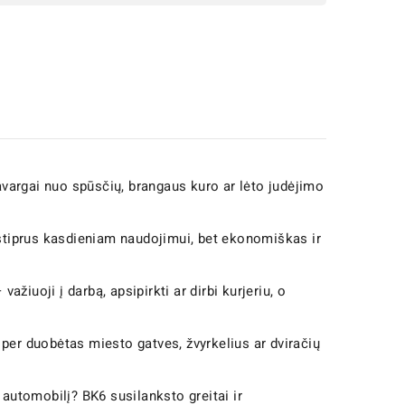
 pavargai nuo spūsčių, brangaus kuro ar lėto judėjimo
i stiprus kasdieniam naudojimui, bet ekonomiškas ir
važiuoji į darbą, apsipirkti ar dirbi kurjeriu, o
 per duobėtas miesto gatves, žvyrkelius ar dviračių
 automobilį? BK6 susilanksto greitai ir