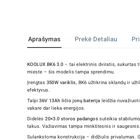
Aprašymas
Prekė Detaliau
Pr
KOOLUX BK6 3.0
– tai elektrinis dviratis, sukurtas
mieste – šis modelis tampa sprendimu.
Įrengtas
350W variklis
, BK6 užtikrina sklandų ir už
efektyvus.
Talpi
36V 13Ah ličio jonų baterija
leidžia nuvažiuoti
vakare dar lieka energijos.
Didelės
20×3.0 storos padangos
suteikia stabilumo 
takus. Važiavimas tampa minkštesnis ir saugesnis
Sulankstoma konstrukcija – didžiulis privalumas. Gy