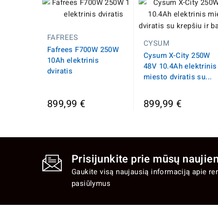
FAFREES
CYSUM
Fafrees F700W 250W
Cysum X-City 250W
10Ah elektrinis
48V 10.4Ah elektrinis
dviratis
miesto dviratis su...
899,99 €
899,99 €
Prisijunkite prie mūsų naujien
Gaukite visą naujausią informaciją apie re
pasiūlymus