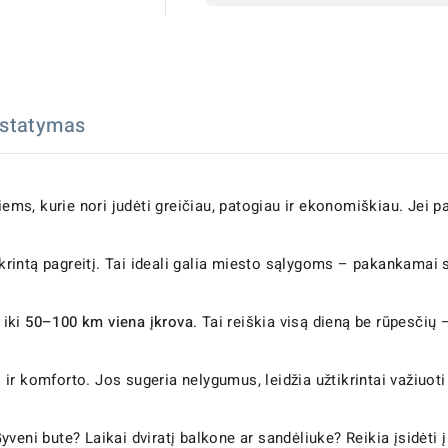
istatymas
 tiems, kurie nori judėti greičiau, patogiau ir ekonomiškiau. Jei
tikrintą pagreitį. Tai ideali galia miesto sąlygoms – pakankama
 iki
50–100 km viena įkrova
. Tai reiškia visą dieną be rūpesčių – 
ir komforto. Jos sugeria nelygumus, leidžia užtikrintai važiuoti
.
veni bute? Laikai dviratį balkone ar sandėliuke? Reikia įsidėti į