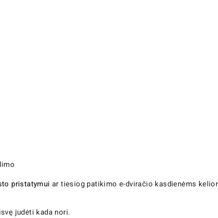
dimo
sto pristatymui
ar tiesiog patikimo e-dviračio kasdienėms kelio
isvę judėti kada nori.