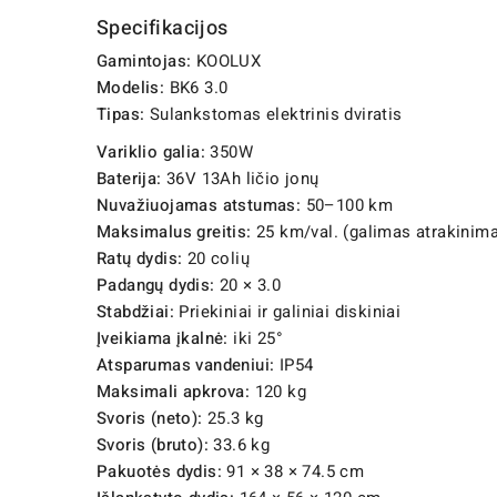
Specifikacijos
Gamintojas:
KOOLUX
Modelis:
BK6 3.0
Tipas:
Sulankstomas elektrinis dviratis
Variklio galia:
350W
Baterija:
36V 13Ah ličio jonų
Nuvažiuojamas atstumas:
50–100 km
Maksimalus greitis:
25 km/val. (galimas atrakinima
Ratų dydis:
20 colių
Padangų dydis:
20 × 3.0
Stabdžiai:
Priekiniai ir galiniai diskiniai
Įveikiama įkalnė:
iki 25°
Atsparumas vandeniui:
IP54
Maksimali apkrova:
120 kg
Svoris (neto):
25.3 kg
Svoris (bruto):
33.6 kg
Pakuotės dydis:
91 × 38 × 74.5 cm