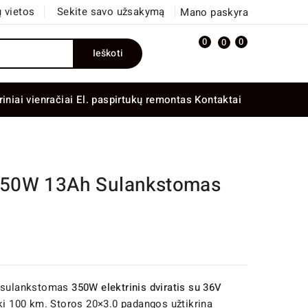
 vietos
Sekite savo užsakymą
Mano paskyra
0
0
0
Ieškoti
riniai vienračiai
El. paspirtukų remontas
Kontaktai
350W 13Ah Sulankstomas
 sulankstomas
350W elektrinis dviratis su 36V
 iki 100 km. Storos 20×3.0 padangos užtikrina