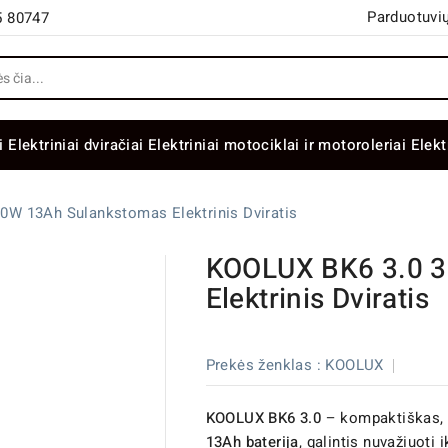
Parduotuvių
5 80747
i
Elektriniai dviračiai
Elektriniai motociklai ir motoroleriai
Elekt
0W 13Ah Sulankstomas Elektrinis Dviratis
KOOLUX BK6 3.0 
Elektrinis Dviratis
Prekės ženklas :
KOOLUX
KOOLUX BK6 3.0
– kompaktiškas,
13Ah baterija
, galintis nuvažiuoti