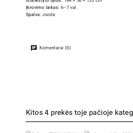
Išlankstyto dydis:
164 × 56 × 120 cm
Įkrovimo laikas:
6–7 val.
Spalva:
Juoda
Komentarai (0)
Kitos 4 prekės toje pačioje kateg