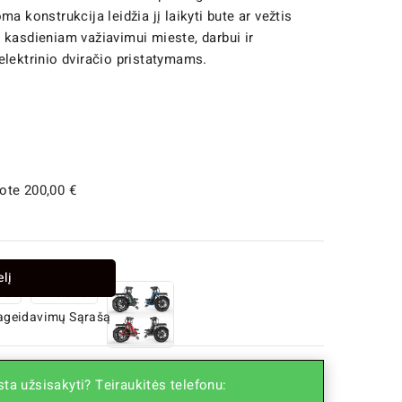
a konstrukcija leidžia jį laikyti bute ar vežtis
 kasdieniam važiavimui mieste, darbui ir
elektrinio dviračio pristatymams.
ote 200,00 €
elį
Pageidavimų Sąrašą
ta užsisakyti? Teiraukitės telefonu: