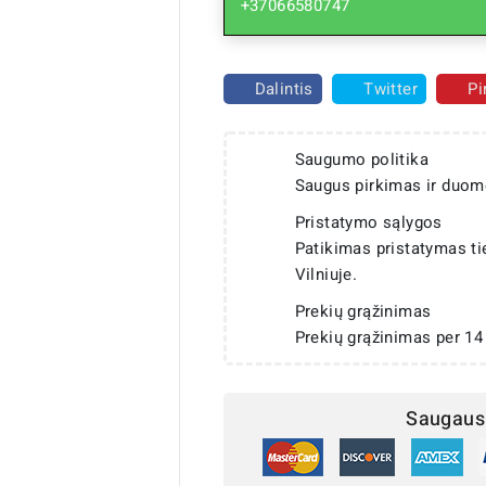
+37066580747
Dalintis
Twitter
Pi
Saugumo politika
Saugus pirkimas ir duom
Pristatymo sąlygos
Patikimas pristatymas t
Vilniuje.
Prekių grąžinimas
Prekių grąžinimas per 14
Saugaus 