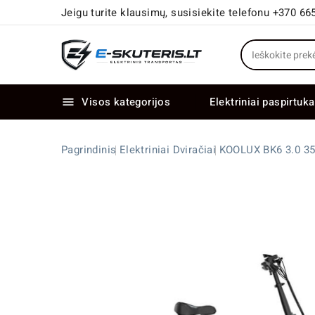
Jeigu turite klausimų, susisiekite telefonu +370 66
Visos kategorijos
Elektriniai paspirtuka

Elektriniai paspirtukai dideliais ratais
Elektriniai dviračiai su dviem varikliais
Pagrindinis
Elektriniai Dviračiai
KOOLUX BK6 3.0 35