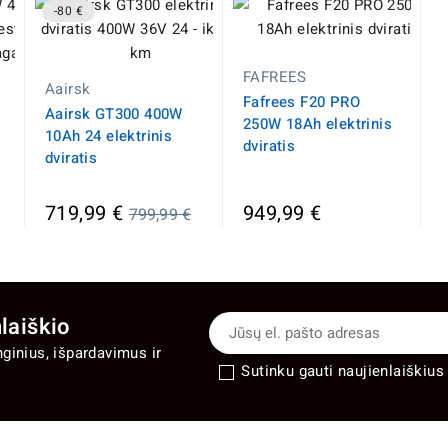
-80 €
FAFREES
Aairsk
Fafrees F20 PRO
Aairsk GT300 400W
250W 18Ah elektrinis
10Ah 24 elektrinis
dviratis
dviratis
Įprasta
719,99 €
949,99 €
799,99 €
kaina
laiškio
nginius, išpardavimus ir
Sutinku gauti naujienlaiškius 