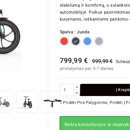
stabilumą ir komfortą, o sulankstom
automobilyje. Puikus pasirinkimas
kurjeriams, ieškantiems patikimo 
Spalva : Juoda
Raudona
Juoda
Mėlyna
Pilka
799,99 €
999,99 €
Sutaup
pristatymas per 5-7 dienas

Į Krepš
Pridėti Prie Palyginimo
Pridėti Į 
Reikia konsultacijos ar nepavyks