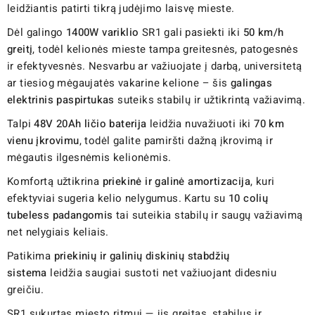
leidžiantis patirti tikrą judėjimo laisvę mieste.
Dėl galingo
1400W variklio
SR1 gali pasiekti iki
50 km/h
greitį
, todėl kelionės mieste tampa greitesnės, patogesnės
ir efektyvesnės. Nesvarbu ar važiuojate į darbą, universitetą
ar tiesiog mėgaujatės vakarine kelione – šis
galingas
elektrinis paspirtukas
suteiks stabilų ir užtikrintą važiavimą.
Talpi
48V 20Ah ličio baterija
leidžia nuvažiuoti iki
70 km
vienu įkrovimu
, todėl galite pamiršti dažną įkrovimą ir
mėgautis ilgesnėmis kelionėmis.
Komfortą užtikrina
priekinė ir galinė amortizacija
, kuri
efektyviai sugeria kelio nelygumus. Kartu su
10 colių
tubeless padangomis
tai suteikia stabilų ir saugų važiavimą
net nelygiais keliais.
Patikima
priekinių ir galinių diskinių stabdžių
sistema
leidžia saugiai sustoti net važiuojant didesniu
greičiu.
SR1 sukurtas miesto ritmui — jis greitas, stabilus ir