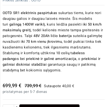
Prekės ženklas :
OOTD
OOTD SR1 elektrinis paspirtukas
sukurtas tiems, kurie nori
daugiau galios ir daugiau laisvės mieste. Šis modelis
turi
galingą 1400W variklį
, kuris leidžia pasiekti
iki 50 km/h
maksimalų greitį
, todėl kelionės mieste tampa greitesnės ir
patogesnės. Talpi
48V 20Ah ličio baterija
suteikia galimybę
nuvažiuoti
iki 70 km vienu įkrovimu
, todėl puikiai tinka tiek
kasdienėms kelionėms, tiek ilgesniems maršrutams.
Stabilumą ir komfortą užtikrina
10 colių tubeless
padangos
bei
priekinė ir galinė amortizacija
, o
priekiniai ir
galiniai diskiniai stabdžiai
garantuoja saugų ir patikimą
stabdymą bet kokiomis sąlygomis.
699,99 €
739,99 €
Sutaupote 40,00 €
pristatymas per 5-7 dienas