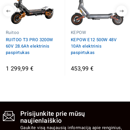
Ruitoo
KEPOW
RUITOO T3 PRO 3200W
KEPOW E12 500W 48V
60V 28.6Ah elektrinis
10Ah elektrinis
paspirtukas
paspirtukas
1 299,99 €
453,99 €
Prisijunkite prie mūsų
naujienlaiškio
Gaukite visą naujausią informaciją apie renginius,