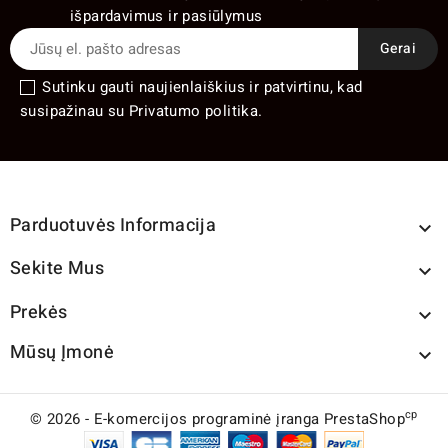
išpardavimus ir pasiūlymus
Sutinku gauti naujienlaiškius ir patvirtinu, kad
susipažinau su Privatumo politika.
Parduotuvės Informacija

Sekite Mus

Prekės

Mūsų Įmonė

cp
© 2026 - E-komercijos programinė įranga PrestaShop