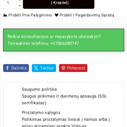
Į Krepšelį
Pridėti Prie Palyginimo
Pridėti Į Pageidavimų Sąrašą
Reikia konsultacijos ar nepavyksta užsisakyti?
Teiraukitės telefonu: +37066580747
Dalintis
Twitter
Pinterest
Saugumo politika
Saugus pirkimas ir duomenų apsauga (SSL
sertifikatas)
Pristatymo sąlygos
Patikimas pristatymas tiesiai į namus arba į
mūsų atsiėmimo punktą Vilniuje.