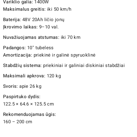
Variklio galia:
1400W
Maksimalus greitis:
iki 50 km/h
Baterija:
48V 20Ah ličio jonų
Įkrovimo laikas:
9–10 val.
Nuvažiuojamas atstumas:
iki 70 km
Padangos:
10" tubeless
Amortizacija:
priekinė ir galinė spyruoklinė
Stabdžių sistema:
priekiniai ir galiniai diskiniai stabdžiai
Maksimali apkrova:
120 kg
Svoris:
apie 26 kg
Paspirtuko dydis:
122.5 × 64.6 × 125.5 cm
Rekomenduojamas ūgis:
160 – 200 cm