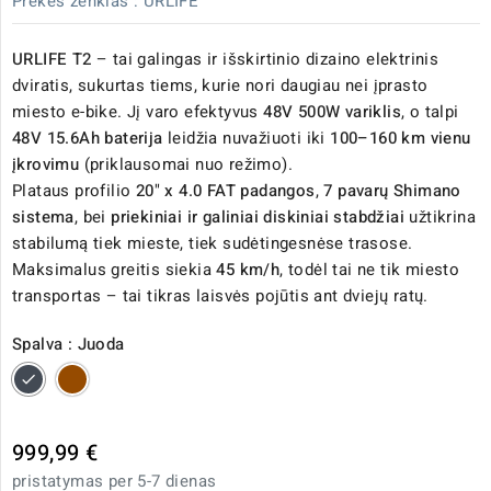
Prekės ženklas :
URLIFE
URLIFE T2
– tai galingas ir išskirtinio dizaino elektrinis
dviratis, sukurtas tiems, kurie nori daugiau nei įprasto
miesto e-bike. Jį varo efektyvus
48V 500W variklis
, o talpi
48V 15.6Ah baterija
leidžia nuvažiuoti iki
100–160 km vienu
įkrovimu
(priklausomai nuo režimo).
Plataus profilio
20" x 4.0 FAT padangos
,
7 pavarų Shimano
sistema
, bei
priekiniai ir galiniai diskiniai stabdžiai
užtikrina
stabilumą tiek mieste, tiek sudėtingesnėse trasose.
Maksimalus greitis siekia
45 km/h
, todėl tai ne tik miesto
transportas – tai tikras laisvės pojūtis ant dviejų ratų.
Spalva : Juoda
Juoda
Ruda
999,99 €
pristatymas per 5-7 dienas