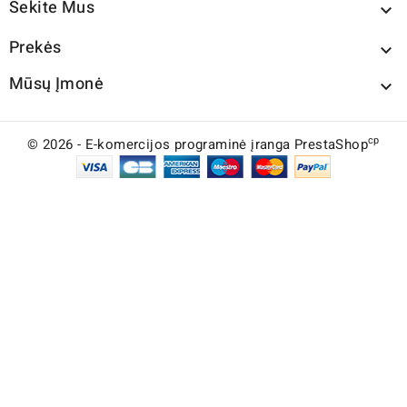
Sekite Mus

Prekės

Mūsų Įmonė

cp
© 2026 - E-komercijos programinė įranga PrestaShop