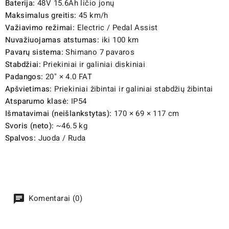
Baterija:
48V 15.6Ah ličio jonų
Maksimalus greitis:
45 km/h
Važiavimo režimai:
Electric / Pedal Assist
Nuvažiuojamas atstumas:
iki 100 km
Pavarų sistema:
Shimano 7 pavaros
Stabdžiai:
Priekiniai ir galiniai diskiniai
Padangos:
20" × 4.0 FAT
Apšvietimas:
Priekiniai žibintai ir galiniai stabdžių žibintai
Atsparumo klasė:
IP54
Išmatavimai (neišlankstytas):
170 × 69 × 117 cm
Svoris (neto):
~46.5 kg
Spalvos:
Juoda / Ruda
Komentarai (0)