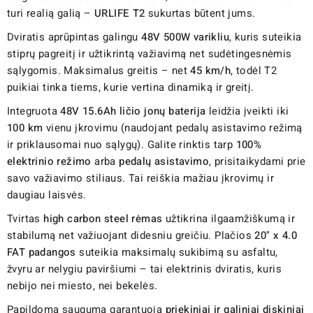
turi realią galią –
URLIFE T2
sukurtas būtent jums.
Dviratis aprūpintas galingu
48V 500W varikliu
, kuris suteikia
stiprų pagreitį ir užtikrintą važiavimą net sudėtingesnėmis
sąlygomis. Maksimalus greitis – net
45 km/h
, todėl T2
puikiai tinka tiems, kurie vertina dinamiką ir greitį.
Integruota
48V 15.6Ah ličio jonų baterija
leidžia įveikti iki
100 km
vienu įkrovimu (naudojant pedalų asistavimo režimą
ir priklausomai nuo sąlygų). Galite rinktis tarp
100%
elektrinio režimo
arba
pedalų asistavimo
, prisitaikydami prie
savo važiavimo stiliaus. Tai reiškia mažiau įkrovimų ir
daugiau laisvės.
Tvirtas
high carbon steel rėmas
užtikrina ilgaamžiškumą ir
stabilumą net važiuojant didesniu greičiu. Plačios
20" x 4.0
FAT padangos
suteikia maksimalų sukibimą su asfaltu,
žvyru ar nelygiu paviršiumi – tai elektrinis dviratis, kuris
nebijo nei miesto, nei bekelės.
Papildomą saugumą garantuoja
priekiniai ir galiniai diskiniai