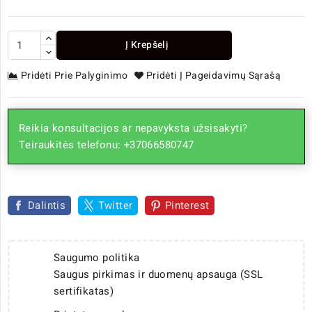
Į Krepšelį
Pridėti Prie Palyginimo
Pridėti Į Pageidavimų Sąrašą
Reikia konsultacijos ar nepavyksta užsisakyti?
Teiraukitės telefonu: +37066580747
Dalintis
Twitter
Pinterest
Saugumo politika
Saugus pirkimas ir duomenų apsauga (SSL
sertifikatas)