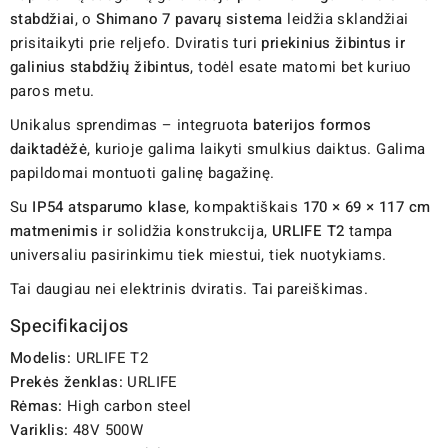
stabdžiai
, o
Shimano 7 pavarų sistema
leidžia sklandžiai
prisitaikyti prie reljefo. Dviratis turi
priekinius žibintus ir
galinius stabdžių žibintus
, todėl esate matomi bet kuriuo
paros metu.
Unikalus sprendimas – integruota
baterijos formos
daiktadėžė
, kurioje galima laikyti smulkius daiktus. Galima
papildomai montuoti galinę bagažinę.
Su
IP54 atsparumo klase
, kompaktiškais
170 × 69 × 117 cm
matmenimis
ir solidžia konstrukcija,
URLIFE T2
tampa
universaliu pasirinkimu tiek miestui, tiek nuotykiams.
Tai daugiau nei elektrinis dviratis. Tai pareiškimas.
Specifikacijos
Modelis:
URLIFE T2
Prekės ženklas:
URLIFE
Rėmas:
High carbon steel
Variklis:
48V 500W