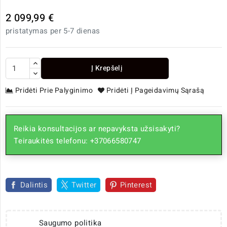
2 099,99 €
pristatymas per 5-7 dienas
Į Krepšelį
Pridėti Prie Palyginimo
Pridėti Į Pageidavimų Sąrašą
Reikia konsultacijos ar nepavyksta užsisakyti?
Teiraukitės telefonu: +37066580747
Dalintis
Twitter
Pinterest
Saugumo politika