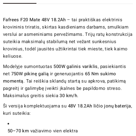
Fafrees F20 Mate 48V 18.2Ah
– tai praktiškas elektrinis
krovininis triratis, skirtas kasdieniams darbams, smulkiam
verslui ar asmeniniams pervežimams. Trijų ratų konstrukcija
suteikia maksimalų stabilumą net vežant sunkesnius
krovinius, todėl jausitės užtikrintai tiek mieste, tiek kaimo
keliuose.
Modelyje sumontuotas
500W galinis variklis
, pasiekiantis
net
750W pikinę galią
ir generuojantis
65 Nm sukimo
momentą
. Tai reiškia sklandų startą su apkrova, patikimą
pagreitį ir galimybę įveikti įkalnes be papildomo streso.
Maksimalus greitis siekia
30 km/h
.
Ši versija komplektuojama su
48V 18.2Ah ličio jonų baterija
,
kuri suteikia:
50–70 km
važiavimo vien elektra