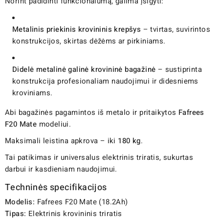
Norint padidinti funkcionalumą, galima įsigyti:
Metalinis priekinis krovininis krepšys
– tvirtas, suvirintos
konstrukcijos, skirtas dėžėms ar pirkiniams.
Didelė metalinė galinė krovininė bagažinė
– sustiprinta
konstrukcija profesionaliam naudojimui ir didesniems
kroviniams.
Abi bagažinės pagamintos iš metalo ir pritaikytos
Fafrees
F20 Mate
modeliui.
Maksimali leistina apkrova – iki
180 kg
.
Tai patikimas ir universalus elektrinis triratis, sukurtas
darbui ir kasdieniam naudojimui.
Techninės specifikacijos
Modelis:
Fafrees F20 Mate (18.2Ah)
Tipas:
Elektrinis krovininis triratis