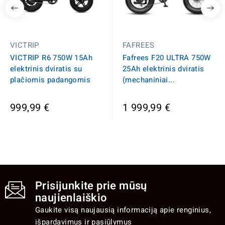
VICTRIP
FAFREES
VICTRIP R6 750W 15Ah
Fafrees F20 ULTRA 750W
elektrinis dviratis su
25Ah elektrinis dviratis
plačiomis padangomis
(mechaniniai...
999,99 €
1 999,99 €
Prisijunkite prie mūsų
naujienlaiškio
Gaukite visą naujausią informaciją apie renginius,
išpardavimus ir pasiūlymus