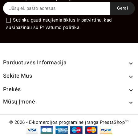
Sutinku gauti naujienlaiškius ir patvirtinu, kad
susipažinau su Privatumo politika.
Parduotuvės Informacija

Sekite Mus

Prekės

Mūsų Įmonė

cp
© 2026 - E-komercijos programinė įranga PrestaShop