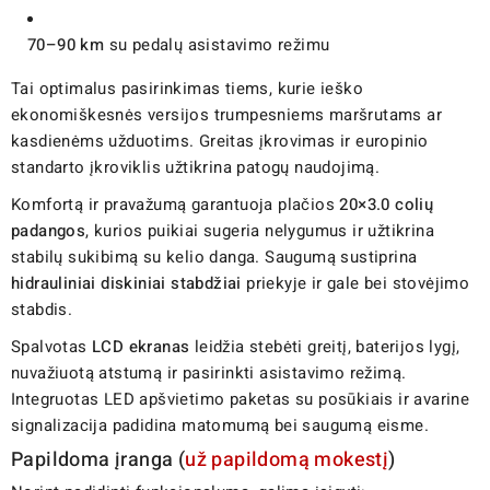
70–90 km
su pedalų asistavimo režimu
Tai optimalus pasirinkimas tiems, kurie ieško
ekonomiškesnės versijos trumpesniems maršrutams ar
kasdienėms užduotims. Greitas įkrovimas ir europinio
standarto įkroviklis užtikrina patogų naudojimą.
Komfortą ir pravažumą garantuoja plačios
20×3.0 colių
padangos
, kurios puikiai sugeria nelygumus ir užtikrina
stabilų sukibimą su kelio danga. Saugumą sustiprina
hidrauliniai diskiniai stabdžiai
priekyje ir gale bei stovėjimo
stabdis.
Spalvotas
LCD ekranas
leidžia stebėti greitį, baterijos lygį,
nuvažiuotą atstumą ir pasirinkti asistavimo režimą.
Integruotas LED apšvietimo paketas su posūkiais ir avarine
signalizacija padidina matomumą bei saugumą eisme.
Papildoma įranga (
už papildomą mokestį
)