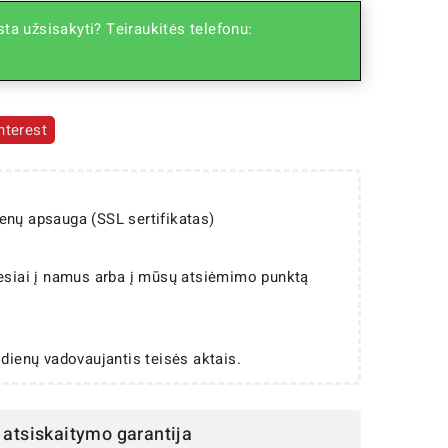
ta užsisakyti? Teiraukitės telefonu:
nterest
enų apsauga (SSL sertifikatas)
iesiai į namus arba į mūsų atsiėmimo punktą
 dienų vadovaujantis teisės aktais.
atsiskaitymo garantija