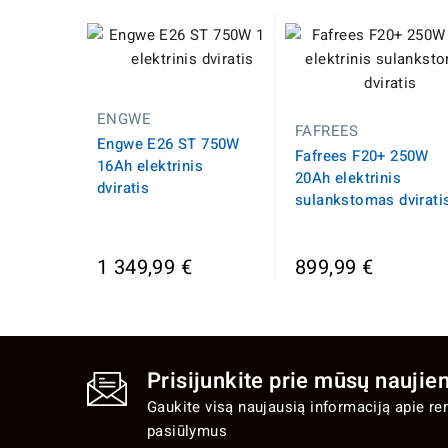
ENGWE
FAFREES
Engwe E26 ST 750W
Fafrees F20+ 250W
16Ah elektrinis
20Ah elektrinis
dviratis
sulankstomas dvirati
1 349,99 €
899,99 €
Prisijunkite prie mūsų naujien
Gaukite visą naujausią informaciją apie re
pasiūlymus