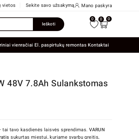
 vietos
Sekite savo užsakymą
Mano paskyra
0
0
0
Ieškoti
riniai vienračiai
El. paspirtukų remontas
Kontaktai
 48V 7.8Ah Sulankstomas
— tai tavo kasdienės laisvės sprendimas.
VARUN
ratis
sukurtas miestui, kuriame svarbu greitis,