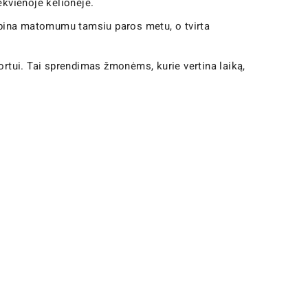
ekvienoje kelionėje.
irūpina matomumu tamsiu paros metu, o tvirta
portui. Tai sprendimas žmonėms, kurie vertina laiką,