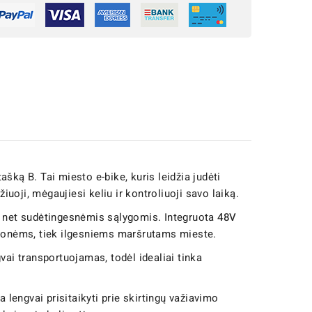
ašką B. Tai miesto e-bike, kuris leidžia judėti
iuoji, mėgaujiesi keliu ir kontroliuoji savo laiką.
imą net sudėtingesnėmis sąlygomis. Integruota
48V
lionėms, tiek ilgesniems maršrutams mieste.
ai transportuojamas, todėl idealiai tinka
a lengvai prisitaikyti prie skirtingų važiavimo