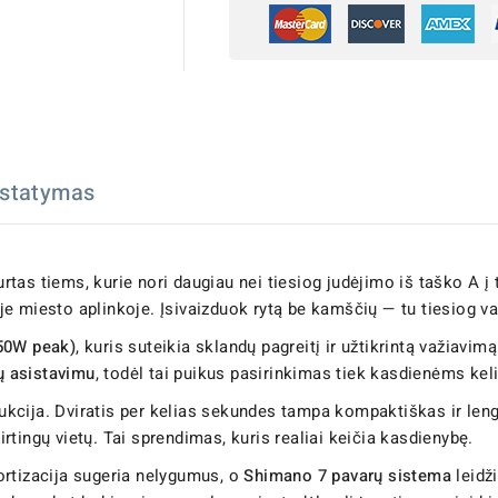
istatymas
rtas tiems, kurie nori daugiau nei tiesiog judėjimo iš taško A į t
oje miesto aplinkoje. Įsivaizduok rytą be kamščių — tu tiesiog važ
750W peak)
, kuris suteikia sklandų pagreitį ir užtikrintą važiav
ų asistavimu
, todėl tai puikus pasirinkimas tiek kasdienėms ke
cija. Dviratis per kelias sekundes tampa kompaktiškas ir lengv
tingų vietų. Tai sprendimas, kuris realiai keičia kasdienybę.
ortizacija sugeria nelygumus, o
Shimano 7 pavarų sistema
leidži