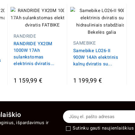
RANDRIDE
SAMEBIKE
RANDRIDE YX20M
1000W 17Ah
Samebike LO26-II
sulankstomas
900W 14Ah elektrinis
s
elektrinis dviratis...
kalnų dviratis su...
1 159,99 €
1 199,99 €
laiškio
nginius, išpardavimus ir
Sutinku gauti naujienlaiškius 