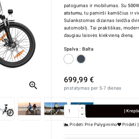
patogumas ir mobilumas. Su
500W
atstumu
, tu pamirši kamščius ir v
Sulankstomas dizainas leidžia dvira
automobilį. Tai praktiškas, modern
daugiau laisvės kiekvieną dieną.
Spalva : Balta
Balta
Juoda
699,99 €

pristatymas per 5-7 dienas
Į Krepš
Pridėti Prie Palyginimo
Pridėti