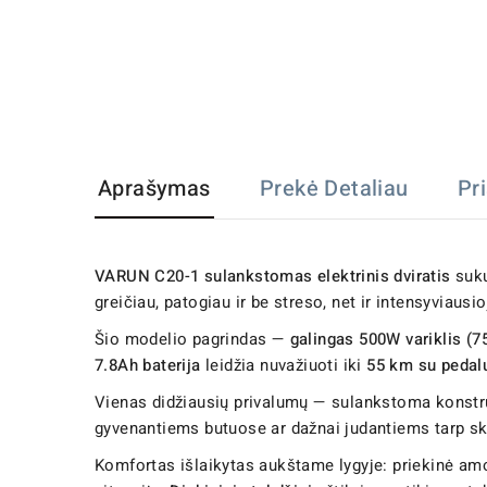
Aprašymas
Prekė Detaliau
Pr
VARUN C20-1 sulankstomas elektrinis dviratis
suku
greičiau, patogiau ir be streso, net ir intensyviausi
Šio modelio pagrindas —
galingas 500W variklis (
7.8Ah baterija
leidžia nuvažiuoti iki
55 km su pedal
Vienas didžiausių privalumų — sulankstoma konstruk
gyvenantiems butuose ar dažnai judantiems tarp skir
Komfortas išlaikytas aukštame lygyje: priekinė am