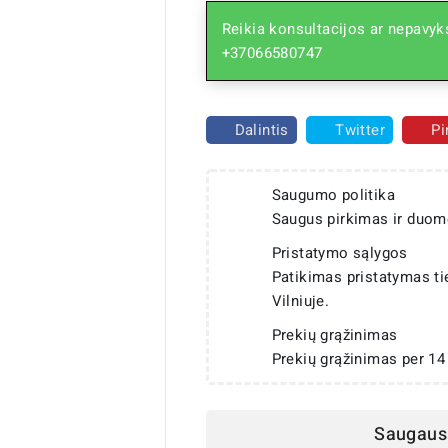
Reikia konsultacijos ar nepavyks
+37066580747
Dalintis
Twitter
Pi
Saugumo politika
Saugus pirkimas ir duom
Pristatymo sąlygos
Patikimas pristatymas t
Vilniuje.
Prekių grąžinimas
Prekių grąžinimas per 14
Saugaus 