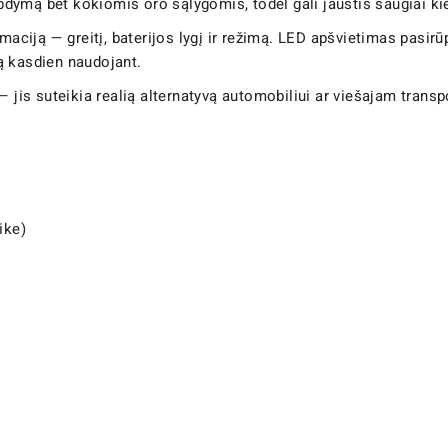
bdymą bet kokiomis oro sąlygomis, todėl gali jaustis saugiai ki
rmaciją — greitį, baterijos lygį ir režimą. LED apšvietimas pas
ą kasdien naudojant.
— jis suteikia realią alternatyvą automobiliui ar viešajam trans
ike)