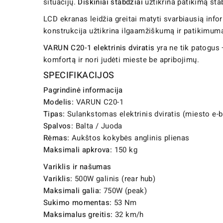
situacijų.
Diskiniai stabdžiai
užtikrina patikimą sta
LCD ekranas leidžia greitai matyti svarbiausią info
konstrukcija užtikrina ilgaamžiškumą ir patikimum
VARUN C20-1 elektrinis dviratis
yra ne tik patogus 
komfortą ir nori judėti mieste be apribojimų.
SPECIFIKACIJOS
Pagrindinė informacija
Modelis:
VARUN C20-1
Tipas:
Sulankstomas elektrinis dviratis (miesto e-b
Spalvos:
Balta / Juoda
Rėmas:
Aukštos kokybės anglinis plienas
Maksimali apkrova:
150 kg
Variklis ir našumas
Variklis:
500W galinis (rear hub)
Maksimali galia:
750W (peak)
Sukimo momentas:
53 Nm
Maksimalus greitis:
32 km/h