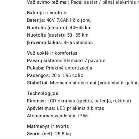
Važiavimo režimai:
Pedal assist / pilnai elektrinis 
Baterija ir nuotolis
Baterija:
48V 7.8Ah ličio jonų
Nuotolis (electric):
40–45 km
Nuotolis (assist):
50–55 km
Įkrovimo laikas:
4–6 valandos
Važiuoklė ir komfortas
Pavarų sistema:
Shimano 7 pavaros
Pakaba:
Priekinė amortizacija
Padangos:
20 x 1.95 colio
Stabdžiai:
Mechaniniai diskiniai (priekiniai ir galinia
Technologijos
Ekranas:
LCD ekranas (greitis, baterija, režimai)
Apšvietimas:
LED priekinis žibintas
Atsparumas vandeniui:
IP65
Matmenys ir svoris
Svoris (net):
25.8 kg