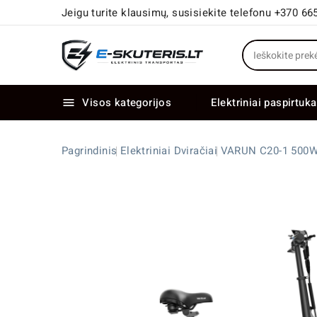
Jeigu turite klausimų, susisiekite telefonu +370 66
Visos kategorijos
Elektriniai paspirtuka

Elektriniai paspirtukai dideliais ratais
Elektriniai dviračiai su dviem varikliais
Pagrindinis
Elektriniai Dviračiai
VARUN C20-1 500W 