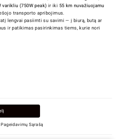
 varikliu (750W peak)
ir iki
55 km nuvažiuojamu
iešojo transporto apribojimus.
tį lengvai pasiimti su savimi — į biurą, butą ar
us ir patikimas pasirinkimas tiems, kurie nori
elį
 Į Pageidavimų Sąrašą