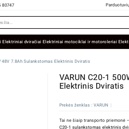
Parduotuvių
5 80747
i
Elektriniai dviračiai
Elektriniai motociklai ir motoroleriai
Elekt
48V 7.8Ah Sulankstomas Elektrinis Dviratis
VARUN C20-1 500W
Elektrinis Dviratis
Prekės ženklas :
VARUN
Tai ne šiaip transporto priemonė 
C20-1 sulankstomas elektrinis dvi