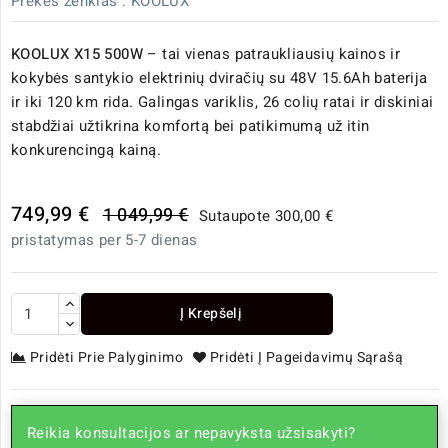
Prekės ženklas :
KOOLUX
KOOLUX X15 500W
– tai vienas patraukliausių kainos ir
kokybės santykio elektrinių dviračių su 48V 15.6Ah baterija
ir iki 120 km rida. Galingas variklis, 26 colių ratai ir diskiniai
stabdžiai užtikrina komfortą bei patikimumą už itin
konkurencingą kainą.
749,99 €
1 049,99 €
Sutaupote 300,00 €
pristatymas per 5-7 dienas
Į Krepšelį
Pridėti Prie Palyginimo
Pridėti Į Pageidavimų Sąrašą
Reikia konsultacijos ar nepavyksta užsisakyti?