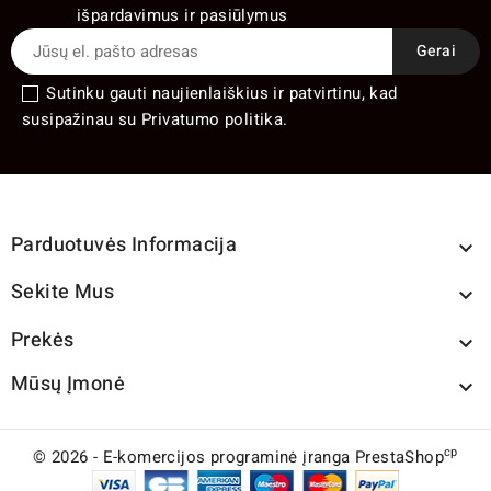
išpardavimus ir pasiūlymus
Sutinku gauti naujienlaiškius ir patvirtinu, kad
susipažinau su Privatumo politika.
Parduotuvės Informacija

Sekite Mus

Prekės

Mūsų Įmonė

cp
© 2026 - E-komercijos programinė įranga PrestaShop