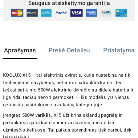
Saugaus atsiskaitymo garantija
Aprašymas
Prekė Detaliau
Pristatymas
KOOLUX X15
– tai elektrinis dviratis, kuris nustebina ne tik
techninėmis savybėmis, bet ir itin patrauklia kaina. Jei
ieškai patikimo 500W elektrinio dviračio su didele baterija ir
ilga rida, tačiau nenori permokėti – šis modelis yra vienas
geriausių pasirinkimų savo kainų kategorijoje.
Įrengtas
500W variklis
, X15 užtikrina sklandų pagreitį ir
pakankamą galią kasdieniam važiavimui mieste bei
užmiesčio keliuose. Tai puikus sprendimas tiek darbui, tiek
laisvalaikiui.