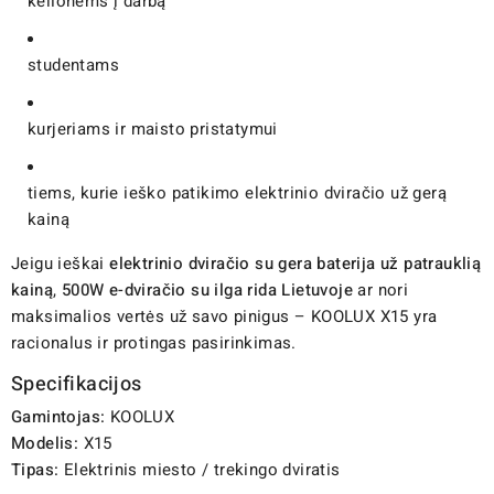
kelionėms į darbą
studentams
kurjeriams ir maisto pristatymui
tiems, kurie ieško patikimo elektrinio dviračio už gerą
kainą
Jeigu ieškai
elektrinio dviračio su gera baterija už patrauklią
kainą
,
500W e-dviračio su ilga rida Lietuvoje
ar nori
maksimalios vertės už savo pinigus – KOOLUX X15 yra
racionalus ir protingas pasirinkimas.
Specifikacijos
Gamintojas:
KOOLUX
Modelis:
X15
Tipas:
Elektrinis miesto / trekingo dviratis