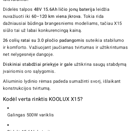
Didelės talpos
48V 15.6Ah ličio jonų baterija
leidžia
nuvažiuoti iki
60–120 km viena įkrova
. Tokia rida
dažniausiai būdinga brangesniems modeliams, tačiau X15
siūlo tai už labai konkurencingą kainą.
26 colių ratai su 3.0 pločio padangomis
suteikia stabilumo
ir komforto. Važiuojant jaučiamas tvirtumas ir užtikrintumas
net nelygesnėje dangoje.
Diskiniai stabdžiai priekyje ir gale
užtikrina saugų stabdymą
įvairiomis oro sąlygomis.
Aliuminio lydinio rėmas padeda sumažinti svorį, išlaikant
konstrukcijos tvirtumą.
Kodėl verta rinktis KOOLUX X15?
Galingas 500W variklis