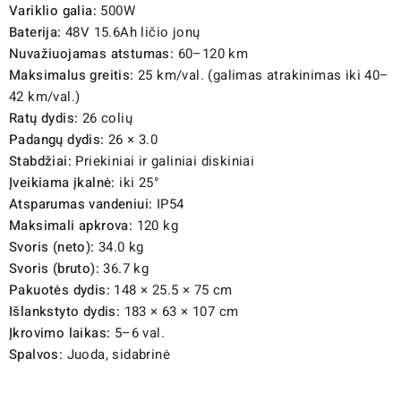
Variklio galia:
500W
Baterija:
48V 15.6Ah ličio jonų
Nuvažiuojamas atstumas:
60–120 km
Maksimalus greitis:
25 km/val. (galimas atrakinimas iki 40–
42 km/val.)
Ratų dydis:
26 colių
Padangų dydis:
26 × 3.0
Stabdžiai:
Priekiniai ir galiniai diskiniai
Įveikiama įkalnė:
iki 25°
Atsparumas vandeniui:
IP54
Maksimali apkrova:
120 kg
Svoris (neto):
34.0 kg
Svoris (bruto):
36.7 kg
Pakuotės dydis:
148 × 25.5 × 75 cm
Išlankstyto dydis:
183 × 63 × 107 cm
Įkrovimo laikas:
5–6 val.
Spalvos:
Juoda, sidabrinė