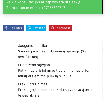
Reikia konsultacijos ar nepavyksta užsisakyti?
Teiraukitės telefonu: +37066580747
Dalintis
Twitter
Pinterest
Saugumo politika
Saugus pirkimas ir duomenų apsauga (SSL
sertifikatas)
Pristatymo sąlygos
Patikimas pristatymas tiesiai į namus arba į
mūsų atsiėmimo punktą Vilniuje.
Prekių grąžinimas
Prekių grąžinimas per 14 dienų vadovaujantis
teisės aktais.