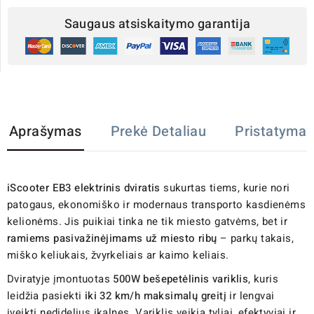
Saugaus atsiskaitymo garantija
Aprašymas
Prekė Detaliau
Pristatymas
iScooter EB3 elektrinis dviratis
sukurtas tiems, kurie nori
patogaus, ekonomiško ir modernaus transporto kasdienėms
kelionėms. Jis puikiai tinka ne tik miesto gatvėms, bet ir
ramiems pasivažinėjimams už miesto ribų
– parkų takais,
miško keliukais, žvyrkeliais ar kaimo keliais.
Dviratyje įmontuotas
500W bešepetėlinis variklis
, kuris
leidžia pasiekti
iki 32 km/h maksimalų greitį
ir lengvai
įveikti nedidelius įkalnes. Variklis veikia tyliai, efektyviai ir