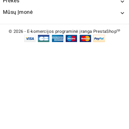
Prekės

Mūsų Įmonė

cp
© 2026 - E-komercijos programinė įranga PrestaShop