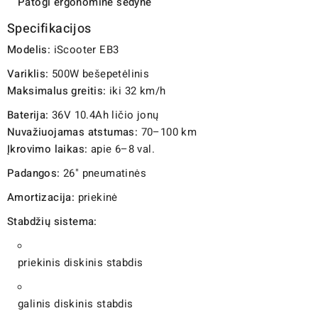
Patogi ergonominė sėdynė
Specifikacijos
Modelis:
iScooter EB3
Variklis:
500W bešepetėlinis
Maksimalus greitis:
iki 32 km/h
Baterija:
36V 10.4Ah ličio jonų
Nuvažiuojamas atstumas:
70–100 km
Įkrovimo laikas:
apie 6–8 val.
Padangos:
26" pneumatinės
Amortizacija:
priekinė
Stabdžių sistema:
priekinis diskinis stabdis
galinis diskinis stabdis