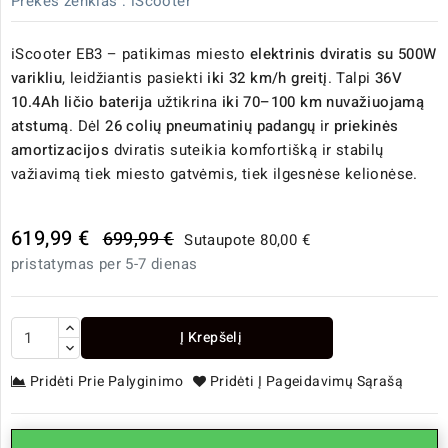
Prekės ženklas :
iScooter
iScooter EB3 – patikimas miesto
elektrinis dviratis su 500W
varikliu
, leidžiantis pasiekti
iki 32 km/h greitį
. Talpi
36V
10.4Ah ličio baterija
užtikrina
iki 70–100 km nuvažiuojamą
atstumą
. Dėl
26 colių pneumatinių padangų
ir
priekinės
amortizacijos
dviratis suteikia komfortišką ir stabilų
važiavimą tiek miesto gatvėmis, tiek ilgesnėse kelionėse.
619,99 €
699,99 €
Sutaupote 80,00 €
pristatymas per 5-7 dienas
Į Krepšelį
Pridėti Prie Palyginimo
Pridėti Į Pageidavimų Sąrašą