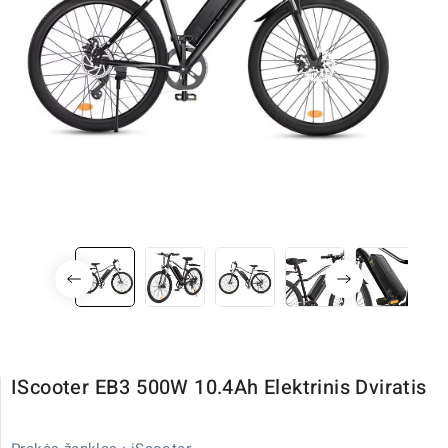
IScooter EB3 500W 10.4Ah Elektrinis Dviratis