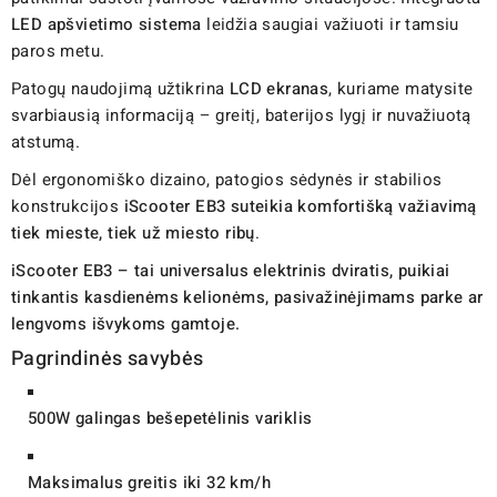
LED apšvietimo sistema
leidžia saugiai važiuoti ir tamsiu
paros metu.
Patogų naudojimą užtikrina
LCD ekranas
, kuriame matysite
svarbiausią informaciją – greitį, baterijos lygį ir nuvažiuotą
atstumą.
Dėl ergonomiško dizaino, patogios sėdynės ir stabilios
konstrukcijos
iScooter EB3 suteikia komfortišką važiavimą
tiek mieste, tiek už miesto ribų
.
iScooter EB3 – tai universalus elektrinis dviratis, puikiai
tinkantis kasdienėms kelionėms, pasivažinėjimams parke ar
lengvoms išvykoms gamtoje.
Pagrindinės savybės
500W galingas bešepetėlinis variklis
Maksimalus greitis iki 32 km/h