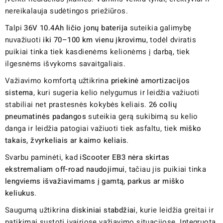
nereikalauja sudėtingos priežiūros.
Talpi
36V 10.4Ah ličio jonų baterija
suteikia galimybę
nuvažiuoti
iki 70–100 km vienu įkrovimu
, todėl dviratis
puikiai tinka tiek kasdienėms kelionėms į darbą, tiek
ilgesnėms išvykoms savaitgaliais.
Važiavimo komfortą užtikrina
priekinė amortizacijos
sistema
, kuri sugeria kelio nelygumus ir leidžia važiuoti
stabiliai net prastesnės kokybės keliais.
26 colių
pneumatinės padangos
suteikia gerą sukibimą su kelio
danga ir leidžia patogiai važiuoti tiek asfaltu, tiek
miško
takais, žvyrkeliais ar kaimo keliais
.
Svarbu paminėti, kad
iScooter EB3 nėra skirtas
ekstremaliam off-road naudojimui
, tačiau jis puikiai tinka
lengviems išvažiavimams į gamtą, parkus ar miško
keliukus
.
Saugumą užtikrina
diskiniai stabdžiai
, kurie leidžia greitai ir
patikimai sustoti įvairiose važiavimo situacijose. Integruota