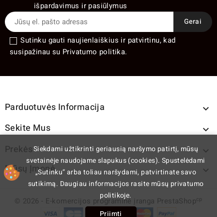
išpardavimus ir pasiūlymus
Sutinku gauti naujienlaiškius ir patvirtinu, kad
susipažinau su Privatumo politika.
Parduotuvės Informacija

Sekite Mus

Prekės
Siekdami užtikrinti geriausią naršymo patirtį, mūsų

svetainėje naudojame slapukus (cookies). Spustelėdami
Mūsų Įmonė

„Sutinku“ arba toliau naršydami, patvirtinate savo
sutikimą. Daugiau informacijos rasite mūsų privatumo
politikoje.
cp
© 2026 - E-komercijos programinė įranga PrestaShop
Priimti