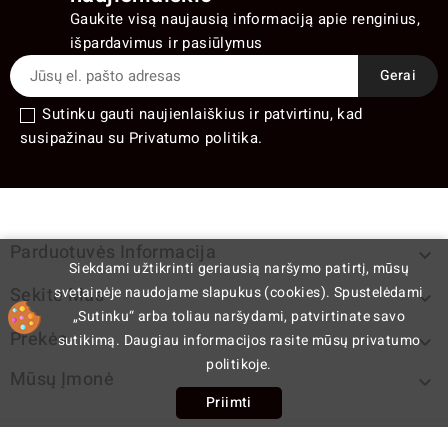
Gaukite visą naujausią informaciją apie renginius,
išpardavimus ir pasiūlymus
Sutinku gauti naujienlaiškius ir patvirtinu, kad
susipažinau su Privatumo politika.
Parduotuvės Informacija

Siekdami užtikrinti geriausią naršymo patirtį, mūsų
svetainėje naudojame slapukus (cookies). Spustelėdami
Sekite Mus

„Sutinku“ arba toliau naršydami, patvirtinate savo
Prekės
sutikimą. Daugiau informacijos rasite mūsų privatumo

politikoje.
Mūsų Įmonė

Priimti
cp
© 2026 - E-komercijos programinė įranga PrestaShop