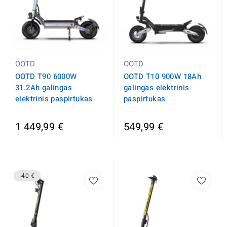
OOTD
OOTD
OOTD T90 6000W
OOTD T10 900W 18Ah
31.2Ah galingas
galingas elektrinis
elektrinis paspirtukas
paspirtukas
1 449,99 €
549,99 €
-40 €