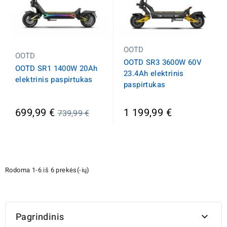
OOTD
OOTD
OOTD SR3 3600W 60V
OOTD SR1 1400W 20Ah
23.4Ah elektrinis
elektrinis paspirtukas
paspirtukas
Įprasta
699,99 €
1 199,99 €
739,99 €
kaina
Rodoma 1-6 iš 6 prekės(-ių)
Pagrindinis
