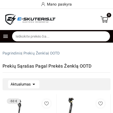
Mano paskyra
0

Pagrindinis
Prekių Ženklai
OOTD
Prekių Sąrašas Pagal Prekės Ženklą OOTD

Aktualumas
-50 €