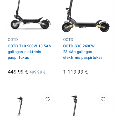
OOTD
OOTD
OOTD T10 900W 13.5Ah
OOTD S30 2400W
galingas elektrinis
23.4Ah galingas
paspirtukas
elektrinis paspirtukas
Įprasta
449,99 €
1 119,99 €
499,99 €
kaina