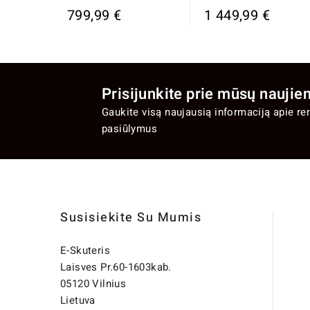
799,99 €
1 449,99 €
Prisijunkite prie mūsų naujien
Gaukite visą naujausią informaciją apie re
pasiūlymus
Susisiekite Su Mumis
E-Skuteris
Laisves Pr.60-1603kab.
05120 Vilnius
Lietuva