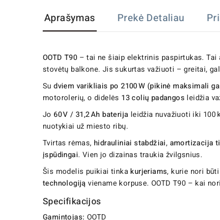
Aprašymas
Prekė Detaliau
Pr
OOTD T90
– tai ne šiaip elektrinis paspirtukas. Tai
stovėtų balkone. Jis sukurtas važiuoti – greitai, g
Su
dviem varikliais po 2100 W (pikinė maksimali g
motorolerių, o didelės
13 colių padangos
leidžia va
Jo
60 V / 31,2 Ah baterija
leidžia nuvažiuoti iki 100 
nuotykiai už miesto ribų.
Tvirtas rėmas,
hidrauliniai stabdžiai
,
amortizacija ti
įspūdingai
. Vien jo dizainas traukia žvilgsnius.
Šis modelis puikiai tinka
kurjeriams
, kurie nori bū
technologiją
viename korpuse. OOTD T90 – kai norisi
Specifikacijos
Gamintojas:
OOTD