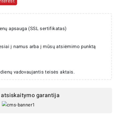
nterest
enų apsauga (SSL sertifikatas)
iesiai į namus arba į mūsų atsiėmimo punktą
 dienų vadovaujantis teisės aktais.
atsiskaitymo garantija