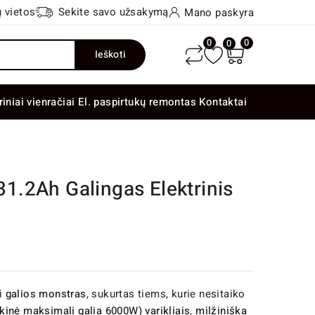
 vietos
Sekite savo užsakymą
Mano paskyra
0
0
0
Ieškoti
riniai vienračiai
El. paspirtukų remontas
Kontaktai
.2Ah Galingas Elektrinis
ai
galios monstras
, sukurtas tiems, kurie nesitaiko
kinė maksimali galia 6000W)
varikliais
,
milžiniška