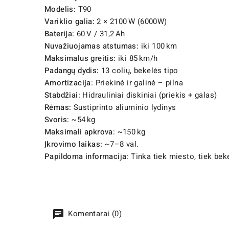
Modelis:
T90
Variklio galia:
2 × 2100 W (6000W)
Baterija:
60 V / 31,2 Ah
Nuvažiuojamas atstumas:
iki 100 km
Maksimalus greitis:
iki 85 km/h
Padangų dydis:
13 colių, bekelės tipo
Amortizacija:
Priekinė ir galinė – pilna
Stabdžiai:
Hidrauliniai diskiniai (priekis + galas)
Rėmas:
Sustiprinto aliuminio lydinys
Svoris:
~54 kg
Maksimali apkrova:
~150 kg
Įkrovimo laikas:
~7–8 val.
Papildoma informacija:
Tinka tiek miesto, tiek be
Komentarai (0)