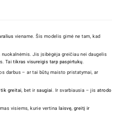
aralius
viename. Šis modelis gimė ne tam, kad
a nuokalnėmis. Jis įsibėgėja greičiau nei daugelis
us. Tai
tikras visureigis tarp paspirtukų
.
nos darbus – ar tai būtų maisto pristatymai, ar
tik greitai
, bet ir
saugiai
. Ir svarbiausia – jis
atrodo
kimas visiems, kurie vertina
laisvę, greitį ir