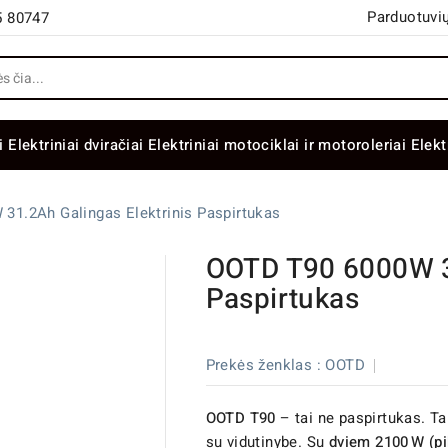
Parduotuvių
5 80747
i
Elektriniai dviračiai
Elektriniai motociklai ir motoroleriai
Elekt
31.2Ah Galingas Elektrinis Paspirtukas
OOTD T90 6000W 31
Paspirtukas
Prekės ženklas :
OOTD
OOTD T90
– tai ne paspirtukas. T
su vidutinybe. Su
dviem 2100 W
(pi