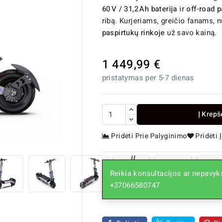
60 V / 31,2 Ah baterija
ir
off-road 
ribą. Kurjeriams, greičio fanams, 
paspirtukų rinkoje
už savo kainą.
1 449,99 €
pristatymas per 5-7 dienas
Į Krepš

Pridėti Prie Palyginimo
Pridėti
Reikia konsultacijos ar nepavyks
+37066580747