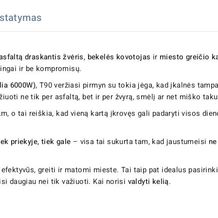
istatymas
asfaltą draskantis žvėris
,
bekelės kovotojas
ir
miesto greičio k
alingai ir be kompromisų.
alia 6000W)
, T90 veržiasi pirmyn su tokia jėga, kad įkalnės tamp
žiuoti ne tik per asfaltą, bet ir per žvyrą, smėlį ar net miško tak
km, o tai reiškia, kad vieną kartą įkrovęs gali padaryti visos die
ek priekyje, tiek gale
– visa tai sukurta tam, kad jaustumeisi
ne 
ti efektyvūs, greiti ir matomi mieste. Tai taip pat idealus pasirin
 daugiau nei tik važiuoti. Kai norisi
valdyti kelią
.