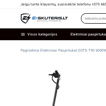
Jeigu turite klausimų, susisiekite telefonu +370 66
Visos kategorijos
Elektriniai paspirtuka

Elektriniai paspirtukai dideliais ratais
Elektriniai dviračiai su dviem varikliais
Pagrindinis
Elektriniai Paspirtukai
OOTD T90 6000W 