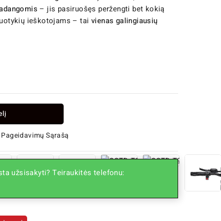
padangomis
– jis pasiruošęs peržengti bet kokią
nuotykių ieškotojams – tai
vienas galingiausių
elį
 Į Pageidavimų Sąrašą
ta užsisakyti? Teiraukitės telefonu: