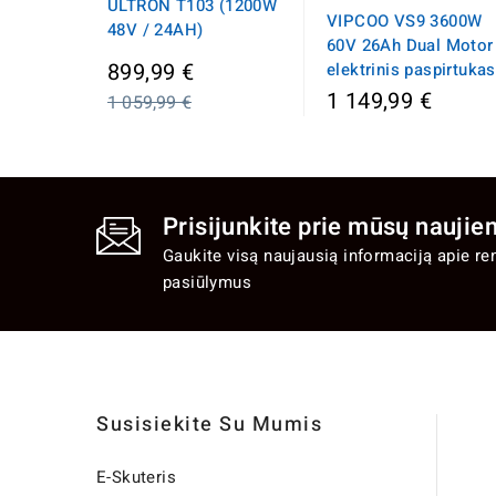
ULTRON T103 (1200W
VIPCOO VS9 3600W
48V / 24AH)
60V 26Ah Dual Motor
Įprasta
899,99 €
elektrinis paspirtukas
kaina
1 149,99 €
1 059,99 €
Prisijunkite prie mūsų naujien
Gaukite visą naujausią informaciją apie re
pasiūlymus
Susisiekite Su Mumis
E-Skuteris