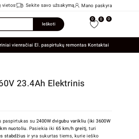
 vietos
Sekite savo užsakymą
Mano paskyra
0
0
0
Ieškoti
riniai vienračiai
El. paspirtukų remontas
Kontaktai
0V 23.4Ah Elektrinis
is paspirtukas su
2400W dvigubu varikliu (iki 3600W
 km nuotoliu
. Pasiekia iki
65 km/h greitį
, turi
us stabdžius
ir yra sukurtas tiems, kurie ieško