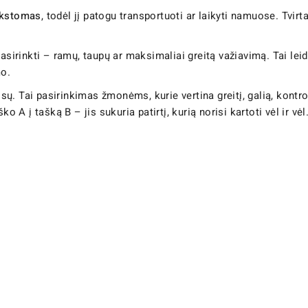
nkstomas
, todėl jį patogu transportuoti ar laikyti namuose. Tvi
 pasirinkti – ramų, taupų ar maksimaliai greitą važiavimą. Tai leid
mo.
ų. Tai pasirinkimas žmonėms, kurie vertina greitį, galią, kontro
o A į tašką B – jis sukuria patirtį, kurią norisi kartoti vėl ir vėl