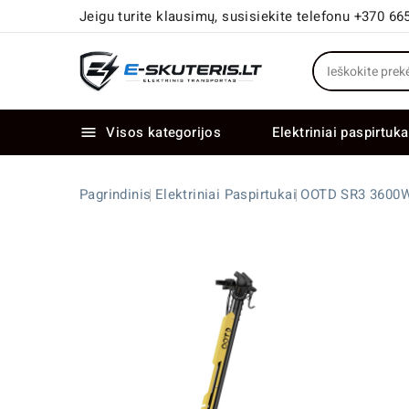
Jeigu turite klausimų, susisiekite telefonu +370 66
Visos kategorijos
Elektriniai paspirtuka

Elektriniai paspirtukai dideliais ratais
Elektriniai dviračiai su dviem varikliais
Pagrindinis
Elektriniai Paspirtukai
OOTD SR3 3600W 