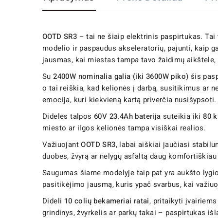
OOTD SR3
– tai ne šiaip elektrinis paspirtukas. Tai t
modelio ir paspaudus akseleratorių, pajunti, kaip gal
jausmas, kai miestas tampa tavo žaidimų aikštele,
Su
2400W nominalia galia (iki 3600W piko)
šis pasp
o tai reiškia, kad kelionės į darbą, susitikimus ar 
emocija, kuri kiekvieną kartą priverčia nusišypsoti.
Didelės talpos
60V 23.4Ah baterija
suteikia iki
80 k
miesto ar ilgos kelionės tampa visiškai realios.
Važiuojant
OOTD SR3
, labai aiškiai jaučiasi stabil
duobes, žvyrą ar nelygų asfaltą daug komfortiškiau n
Saugumas šiame modelyje taip pat yra aukšto lygi
pasitikėjimo jausmą, kuris ypač svarbus, kai važiu
Dideli
10 colių bekameriai ratai
, pritaikyti įvairiem
grindinys, žvyrkelis ar parkų takai – paspirtukas iš