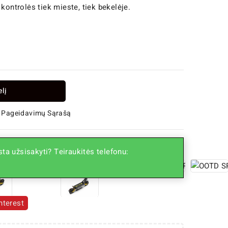
kontrolės tiek mieste, tiek bekelėje.
elį
 Į Pageidavimų Sąrašą
ta užsisakyti? Teiraukitės telefonu:
nterest