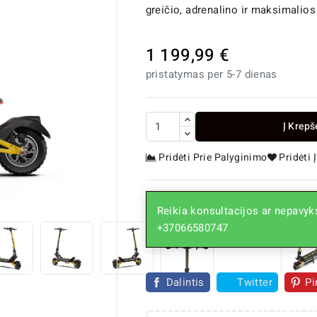
greičio, adrenalino ir maksimalios 
1 199,99 €
pristatymas per 5-7 dienas
Į Krepš
Pridėti Prie Palyginimo
Pridėti

Reikia konsultacijos ar nepavyks
+37066580747
Dalintis
Twitter
Pi