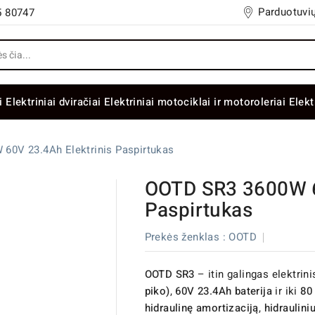
Parduotuvių
5 80747
i
Elektriniai dviračiai
Elektriniai motociklai ir motoroleriai
Elekt
60V 23.4Ah Elektrinis Paspirtukas
OOTD SR3 3600W 6
Paspirtukas
Prekės ženklas :
OOTD
OOTD SR3
– itin galingas elektrin
piko)
,
60V 23.4Ah baterija
ir iki
80
hidraulinę amortizaciją
,
hidraulini