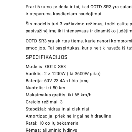
Praktiškumo prideda ir tai, kad
OOTD SR3 yra sula
ir atsparumą kasdieniam naudojimui.
Šis modelis turi
3 važiavimo režimus
, todėl galite
pasivažinėjimų iki intensyvaus ir dinamiško judėji
OOTD SR3
yra skirtas tiems, kurie nenori kompromis
emocijos. Tai paspirtukas, kuris ne tik nuveža iš tašk
SPECIFIKACIJOS
Modelis:
OOTD SR3
Variklis:
2 × 1200W (iki 3600W piko)
Baterija:
60V 23.4Ah ličio jonų
Nuotolis:
iki 80 km
Maksimalus greitis:
iki 65 km/h
Greicio režimai:
3
Stabdžiai:
hidrauliniai diskiniai
Amortizacija:
priekinė ir galinė hidraulinė
Ratai:
10 colių bekameriai
Rėmas:
aliuminio lydinys