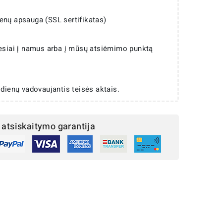
enų apsauga (SSL sertifikatas)
iesiai į namus arba į mūsų atsiėmimo punktą
 dienų vadovaujantis teisės aktais.
atsiskaitymo garantija