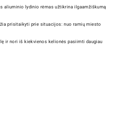
rtas aliuminio lydinio rėmas užtikrina ilgaamžiškumą
žia prisitaikyti prie situacijos: nuo ramių miesto
lę ir nori iš kiekvienos kelionės pasiimti daugiau
.