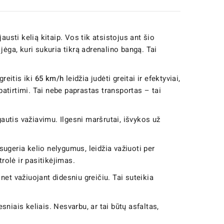
jausti kelią kitaip. Vos tik atsistojus ant šio
 jėga, kuri sukuria tikrą adrenalino bangą. Tai
reitis iki
65 km/h
leidžia judėti greitai ir efektyviai,
patirtimi. Tai nebe paprastas transportas – tai
ėgautis važiavimu. Ilgesni maršrutai, išvykos už
i sugeria kelio nelygumus, leidžia važiuoti per
rolė ir pasitikėjimas.
i net važiuojant didesniu greičiu. Tai suteikia
esniais keliais. Nesvarbu, ar tai būtų asfaltas,