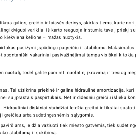
ikras galios, greičio ir laisvės derinys, skirtas tiems, kurie nori 
ingi dvigubi varikliai iš karto reaguoja ir stumia tave į priekį su
 o kiekviena kelionė – mažas nuotykis.
irtukas pasižymi įspūdingu pagreičiu ir stabilumu. Maksimalus g
net spontaniški vakariniai pasivažinėjimai tampa visiškai kitokia 
m nuotolį
, todėl galite pamiršti nuolatinį įkrovimą ir tiesiog m
umas. Tai užtikrina
priekinė ir galinė hidraulinė amortizacija
, kur
ei su įprastais paspirtukais. Net ir didesniu greičiu išlieka kont
o.
Hidrauliniai diskiniai stabdžiai
leidžia greitai ir tiksliai sustot
oji greičiau arba sudėtingesnėmis sąlygomis.
s paviršiams, leidžia važiuoti tiek miesto gatvėmis, tiek sudėting
laiko stabilumą ir sukibimą.