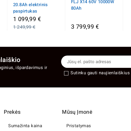
FLJ X14 60V 10000W
20.8Ah elektrinis
80Ah
paspirtukas
Įprasta
1 099,99 €
kaina
3 799,99 €
1 249,99 €
laiškio
nginius, išpardavimus ir
Sutinku gauti naujienlaiškius 
Prekės
Mūsų Įmonė
Sumažinta kaina
Pristatymas