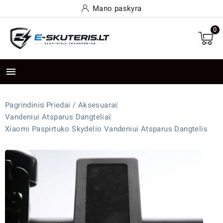
Mano paskyra
0

Pagrindinis
Priedai / Aksesuarai
Vandeniui Atsparus Dangteliai
Xiaomi Paspirtuko Skydelio Vandeniui Atsparus Dangtelis