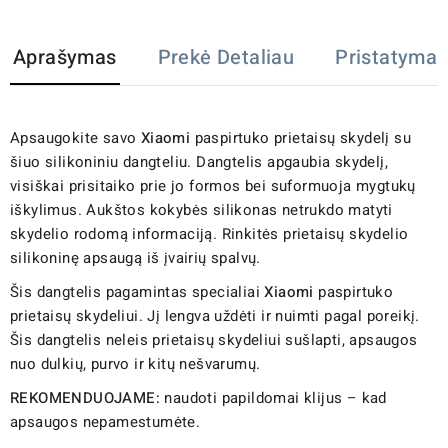
Aprašymas
Prekė Detaliau
Pristatymas
Apsaugokite savo
Xiaomi
paspirtuko prietaisų skydelį su
šiuo silikoniniu dangteliu. Dangtelis apgaubia skydelį,
visiškai prisitaiko prie jo formos bei suformuoja mygtukų
iškylimus. Aukštos kokybės silikonas netrukdo matyti
skydelio rodomą informaciją. Rinkitės prietaisų skydelio
silikoninę apsaugą iš įvairių spalvų.
Šis dangtelis pagamintas specialiai
Xiaomi
paspirtuko
prietaisų skydeliui. Jį lengva uždėti ir nuimti pagal poreikį.
Šis dangtelis neleis prietaisų skydeliui sušlapti, apsaugos
nuo dulkių, purvo ir kitų nešvarumų.
REKOMENDUOJAME:
naudoti papildomai klijus – kad
apsaugos nepamestumėte.