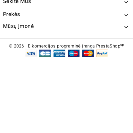
Sekite Mus

Prekės

Mūsų Įmonė

cp
© 2026 - E-komercijos programinė įranga PrestaShop