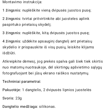
Montavimo instrukcija:
1 žingsnis:
nuplėškite vieną dvipusės juostos pusę;
2 žingsnis:
tvirtai pritvirtinkite abi juosteles aplink
paspirtuko prietaisų skydelį;
3 žingsnis:
nuplėškite, kitą dvipusės juostos pusę;
4 žingsnis:
uždėkite apsauginį dangtelį ant prietaisų
skydelio ir prispauskite iš visų pusių, leiskite klijams
išdžiūti.
Atkreipkite dėmesį, jog prekės spalva gali šiek tiek skirtis
nuo matomų nuotraukoje, dėl skirtingų apšvietimo sąlygų
fotografuojant bei jūsų ekrano raiškos nustatymų.
Techniniai parametrai:
Pakuotėje:
1 dangtelis, 2 dvipusės lipnios juostelės
Svoris:
23g
Dangtelio medžiaga:
silikonas.