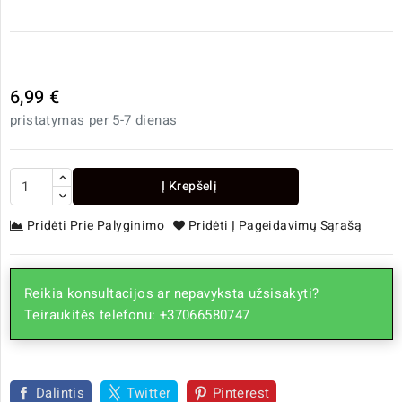
6,99 €
pristatymas per 5-7 dienas
Į Krepšelį
Pridėti Prie Palyginimo
Pridėti Į Pageidavimų Sąrašą
Reikia konsultacijos ar nepavyksta užsisakyti?
Teiraukitės telefonu: +37066580747
Dalintis
Twitter
Pinterest