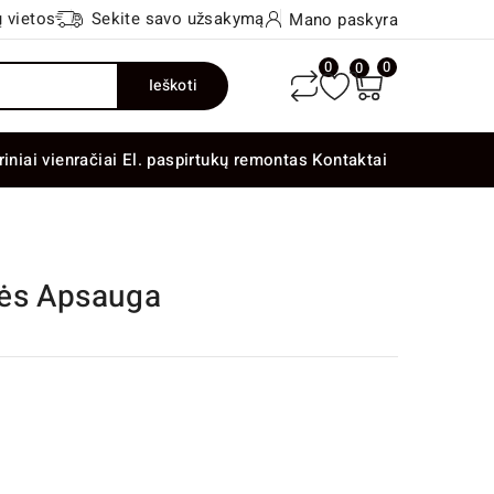
 vietos
Sekite savo užsakymą
Mano paskyra
0
0
0
Ieškoti
riniai vienračiai
El. paspirtukų remontas
Kontaktai
lės Apsauga