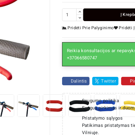
Į Krepš
Pridėti Prie Palyginimo
Pridėti
Reikia konsultacijos ar nepavyks
+37066580747

Dalintis
Twitter
Pi
Saugumo politika
Saugus pirkimas ir duom
Pristatymo sąlygos
Patikimas pristatymas t
Vilniuje.