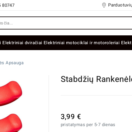
Parduotuvių
5 80747
i
Elektriniai dviračiai
Elektriniai motociklai ir motoroleriai
Elekt
lės Apsauga
Stabdžių Rankenė
3,99 €
pristatymas per 5-7 dienas