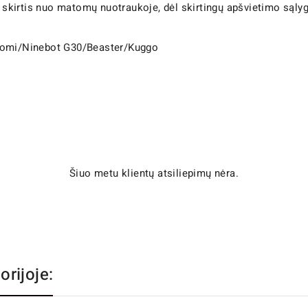
k skirtis nuo matomų nuotraukoje, dėl skirtingų apšvietimo sąly
iaomi/Ninebot G30/Beaster/Kuggo
Šiuo metu klientų atsiliepimų nėra.
orijoje: