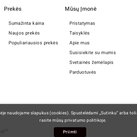
Prekės
Mūsų Įmonė
Sumažinta kaina
Pristatymas
Naujos prekės
Taisyklės
Populiariausios prekės
Apie mus
Susisiekite su mumis
Svetainės žemėlapis
Parduotuvės
nėje naudojame slapukus (cookies). Spustelėdami „Sutinku“ arba tol
rasite mūsų privatumo politikoje.
cp
op
Priimti