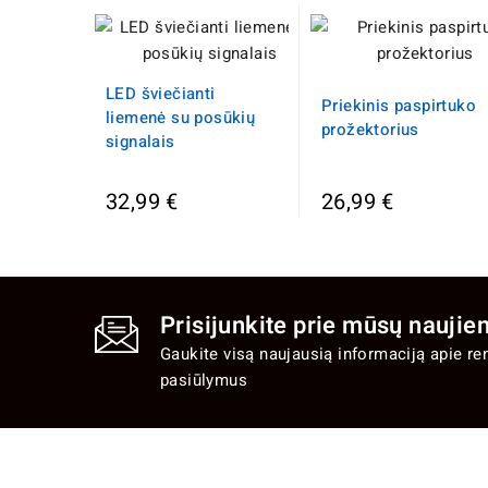
LED šviečianti
Priekinis paspirtuko
liemenė su posūkių
prožektorius
signalais
32,99 €
26,99 €
Prisijunkite prie mūsų naujien
Gaukite visą naujausią informaciją apie re
pasiūlymus