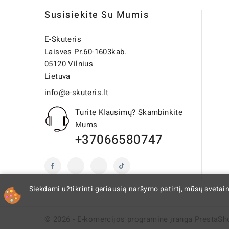
Susisiekite Su Mumis
E-Skuteris
Laisves Pr.60-1603kab.
05120 Vilnius
Lietuva
info@e-skuteris.lt
Turite Klausimų? Skambinkite
Mums
+37066580747
Siekdami užtikrinti geriausią naršymo patirtį, mūsų svetai
© 2026 - E-komercijos programinė įranga PrestaSh