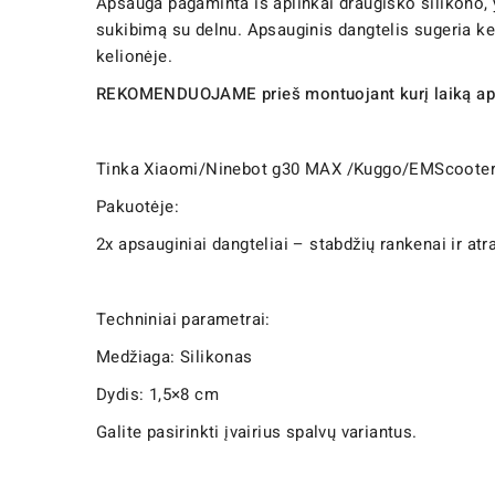
Apsauga pagaminta iš aplinkai draugiško silikono, y
sukibimą su delnu. Apsauginis dangtelis sugeria ke
kelionėje.
REKOMENDUOJAME prieš montuojant kurį laiką apsa
Tinka Xiaomi/Ninebot g30 MAX /Kuggo/EMScooter/Bea
Pakuotėje:
2x apsauginiai dangteliai – stabdžių rankenai ir atr
Techniniai parametrai:
Medžiaga: Silikonas
Dydis: 1,5×8 cm
Galite pasirinkti įvairius spalvų variantus.