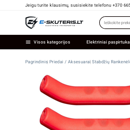
Jeigu turite klausimų, susisiekite telefonu +370 66
Visos kategorijos
Elektriniai paspirtuka

Elektriniai paspirtukai dideliais ratais
Elektriniai dviračiai su dviem varikliais
Pagrindinis
Priedai / Aksesuarai
Stabdžių Rankenė