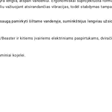
ra lengva, atspari vandeniui. Ergonomiškai suprojektuota forma, 
liu važiuojant atsirandančias vibracijas, todėl stabdymas tamp
ugą pamirkyti šiltame vandenyje, suminkštėjus lengviau užsi
ster ir kitiems įvairiems elektriniams paspirtukams, dviračiam
aminiai kojelei.