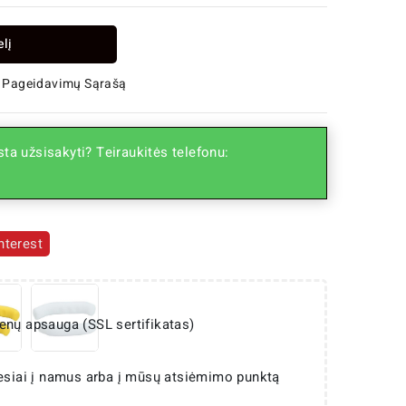
elį
 Į Pageidavimų Sąrašą
ta užsisakyti? Teiraukitės telefonu:
nterest
enų apsauga (SSL sertifikatas)
iesiai į namus arba į mūsų atsiėmimo punktą