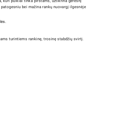
kuri puikiai tinka pirštams, užtikrina geresnį
a patogesniu bei mažina rankų nuovargį ilgesnėje
dės.
s turintiems rankinę, trosinę stabdžių svirtį.