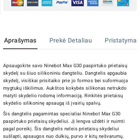
Aprašymas
Prekė Detaliau
Pristatymas
Apsaugokite savo Ninebot Max G30 paspirtuko prietaisų
skydelį su šiuo silikoniniu dangteliu. Dangtelis apgaubia
skydelį, visiškai prisitaiko prie jo formos bei suformuoja
mygtukų iškilimus. Aukštos kokybės silikonas netrukdo
matyti skydelio rodomą informaciją. Rinkitės prietaisų
skydelio silikoninę apsaugą iš įvairių spalvų.
Šis dangtelis pagamintas specialiai Ninebot Max G30
paspirtuko prietaisų skydeliui. Jį lengva uždėti ir nuimti
pagal poreikį. Šis dangtelis neleis prietaisų skydeliui
sušlapti, apsaugos nuo dulkių, purvo ir kitų nešvarumų.