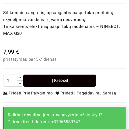
Silikoninis dangtelis, apsaugantis paspirtuko preitaisų
skydelį nuo vandens ir įvairių nešvarumų.
Tinka šiems elektrinių paspirtukų modeliams – NINEBOT:
MAX G30
7,99 €
pristatymas per 5-7 dienas
Į Krepšelį
Pridėti Prie Palyginimo
Pridėti Į Pageidavimų Sąrašą
Reikia konsultacijos ar nepavyksta užsisakyti?
Teiraukitės telefonu: +37066580747