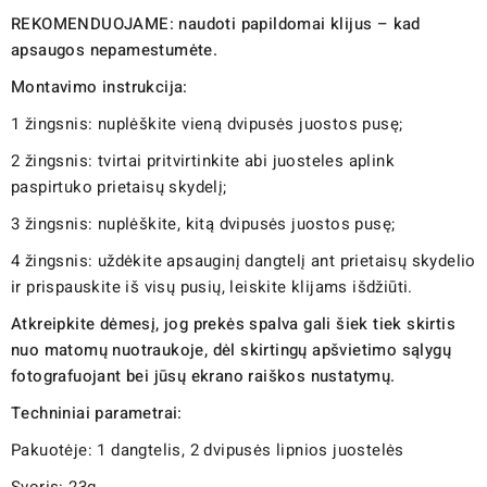
REKOMENDUOJAME: naudoti papildomai klijus – kad
apsaugos nepamestumėte.
Montavimo instrukcija:
1 žingsnis: nuplėškite vieną dvipusės juostos pusę;
2 žingsnis: tvirtai pritvirtinkite abi juosteles aplink
paspirtuko prietaisų skydelį;
3 žingsnis: nuplėškite, kitą dvipusės juostos pusę;
4 žingsnis: uždėkite apsauginį dangtelį ant prietaisų skydelio
ir prispauskite iš visų pusių, leiskite klijams išdžiūti.
Atkreipkite dėmesį, jog prekės spalva gali šiek tiek skirtis
nuo matomų nuotraukoje, dėl skirtingų apšvietimo sąlygų
fotografuojant bei jūsų ekrano raiškos nustatymų.
Techniniai parametrai:
Pakuotėje: 1 dangtelis, 2 dvipusės lipnios juostelės
Svoris: 23g