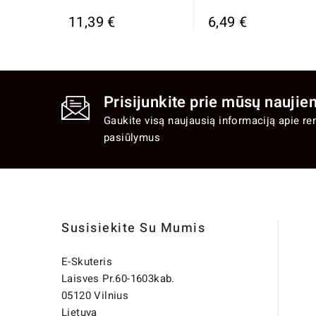
11,39 €
6,49 €
Prisijunkite prie mūsų naujien
Gaukite visą naujausią informaciją apie re
pasiūlymus
Susisiekite Su Mumis
E-Skuteris
Laisves Pr.60-1603kab.
05120 Vilnius
Lietuva