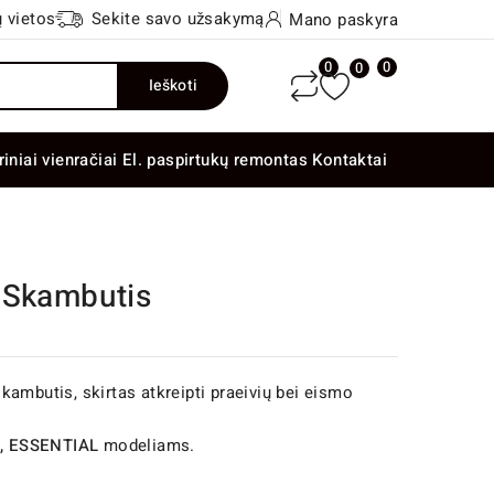
 vietos
Sekite savo užsakymą
Mano paskyra
0
0
0
Ieškoti
riniai vienračiai
El. paspirtukų remontas
Kontaktai
 Skambutis
ambutis, skirtas atkreipti praeivių bei eismo
S, ESSENTIAL
modeliams.