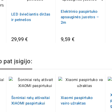
Elektrinio paspirtuko
LED šviečiantis diržas
apsauginės juostos –
ir petnešos
2m
29,99 €
9,59 €
p pat įsigijo:
Šoniniai ratų atšvaitai
Xiaomi paspirtuko
XIAOMI paspirtukui
vairo užraktas
g