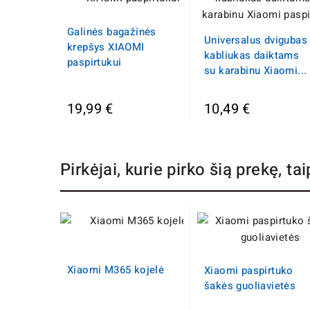
Galinės bagažinės
Universalus dvigubas
krepšys XIAOMI
kabliukas daiktams
paspirtukui
su karabinu Xiaomi...
19,99 €
10,49 €
Pirkėjai, kurie pirko šią prekę, tai
Xiaomi M365 kojelė
Xiaomi paspirtuko
šakės guoliavietės