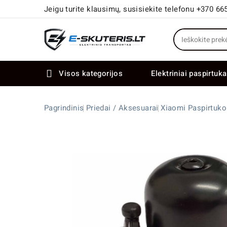
Jeigu turite klausimų, susisiekite telefonu +370 66
Visos kategorijos
Elektriniai paspirtuka

Elektriniai paspirtukai dideliais ratais
Elektriniai dviračiai su dviem varikliais
Pagrindinis
Priedai / Aksesuarai
Xiaomi Paspirtuk