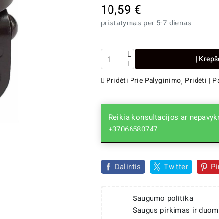
10,59 €
pristatymas per 5-7 dienas
Į Krepš
Pridėti Prie Palyginimo
Pridėti Į 
Reikia konsultacijos ar nepavyks
+37066580747

Dalintis
Twitter
Pi
Saugumo politika
Saugus pirkimas ir duom