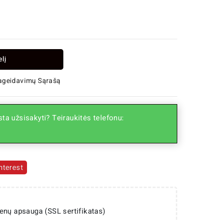
elį
Pageidavimų Sąrašą
ta užsisakyti? Teiraukitės telefonu:
nterest
enų apsauga (SSL sertifikatas)