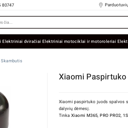
Parduotuvių
5 80747
i
Elektriniai dviračiai
Elektriniai motociklai ir motoroleriai
Elekt
o Skambutis
Xiaomi Paspirtuko
Xiaomi paspirtuko juods spalvos sk
dalyvių dėmesį.
Tinka
Xiaomi M365, PRO PRO2, 1