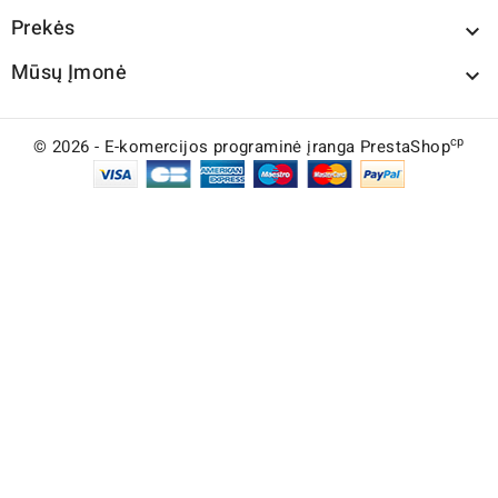
Prekės

Mūsų Įmonė

cp
© 2026 - E-komercijos programinė įranga PrestaShop