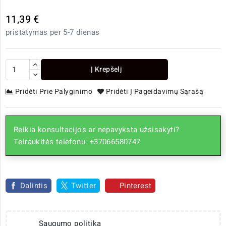
11,39 €
pristatymas per 5-7 dienas
Į Krepšelį
Pridėti Prie Palyginimo
Pridėti Į Pageidavimų Sąrašą
Reikia konsultacijos ar nepavyksta užsisakyti?
Teiraukitės telefonu: +37066580747
Dalintis
Twitter
Pinterest
Saugumo politika