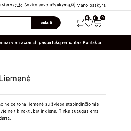
 vietos
Sekite savo užsakymą
Mano paskyra
0
0
0
Ieškoti
riniai vienračiai
El. paspirtukų remontas
Kontaktai
 Liemenė
ncinė geltona liemenė su šviesą atspindinčiomis
je ne tik naktį, bet ir dieną. Tinka suaugusiems –
dartą.