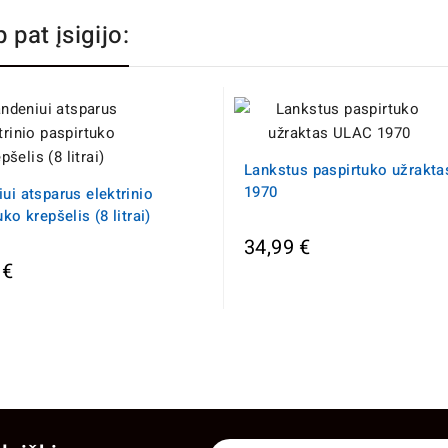
p pat įsigijo:
Lankstus paspirtuko užrakt
1970
ui atsparus elektrinio
ko krepšelis (8 litrai)
34,99 €
 €