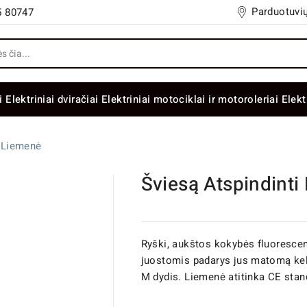
Parduotuvių
5 80747
i
Elektriniai dviračiai
Elektriniai motociklai ir motoroleriai
Elekt
i Liemenė
Šviesą Atspindinti
Ryški, aukštos kokybės fluoresce
juostomis padarys jus matomą kely
M dydis. Liemenė atitinka CE stan