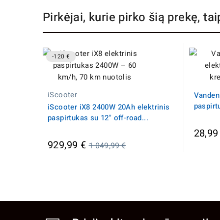
Pirkėjai, kurie pirko šią prekę, tai
-120 €
iScooter
Vandeni
paspirtu
iScooter iX8 2400W 20Ah elektrinis
paspirtukas su 12" off-road...
28,99
Įprasta
929,99 €
1 049,99 €
kaina