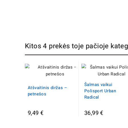
Kitos 4 prekės toje pačioje kateg
Šalmas vaikui
Atšvaitinis diržas –
Polisport Urban
petnešos
Radical
9,49 €
36,99 €