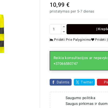
10,99 €
pristatymas per 5-7 dienas
Į Krepš
Pridėti Prie Palyginimo
Pridėti
Reikia konsultacijos ar nepavyks
+37066580747

Dalintis
Twitter
Pi
Saugumo politika
Saugus pirkimas ir duom