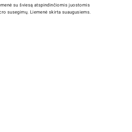
liemenė su šviesą atspindinčiomis juostomis
Velcro susegimų. Liemenė skirta suaugusiems.