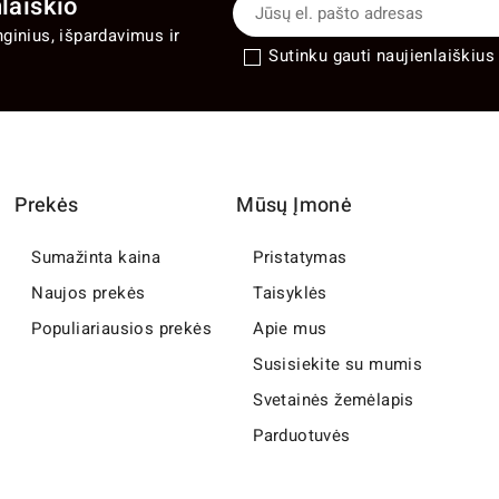
laiškio
nginius, išpardavimus ir
Sutinku gauti naujienlaiškius 
Prekės
Mūsų Įmonė
Sumažinta kaina
Pristatymas
Naujos prekės
Taisyklės
Populiariausios prekės
Apie mus
Susisiekite su mumis
Svetainės žemėlapis
Parduotuvės