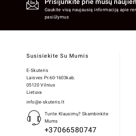
Prisijunkite prie mūsų naujien
Gaukite visą naujausią informaciją apie re
pasiūlymus
Susisiekite Su Mumis
E-Skuteris
Laisves Pr.60-1603kab.
05120 Vilnius
Lietuva
info@e-skuteris.lt
Turite Klausimų? Skambinkite
Mums
+37066580747