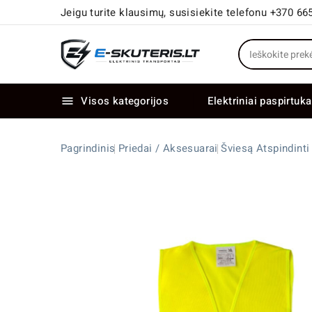
Jeigu turite klausimų, susisiekite telefonu +370 66
Visos kategorijos
Elektriniai paspirtuka

Elektriniai paspirtukai dideliais ratais
Elektriniai dviračiai su dviem varikliais
Pagrindinis
Priedai / Aksesuarai
Šviesą Atspindint