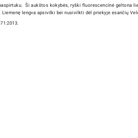
 paspirtuku. Ši aukštos kokybės, ryški fluorescencinė geltona 
ą. Liemenę lengva apsivilki bei nusivilkti dėl priekyje esančių 
471:2013.