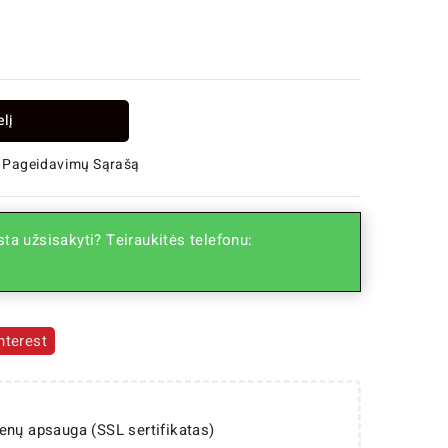
elį
 Į Pageidavimų Sąrašą
ta užsisakyti? Teiraukitės telefonu:
nterest
enų apsauga (SSL sertifikatas)