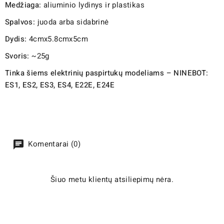
Medžiaga:
aliuminio lydinys ir plastikas
Spalvos:
juoda arba sidabrinė
Dydis:
4cmx5.8cmx5cm
Svoris:
~25g
Tinka šiems elektrinių paspirtukų modeliams – NINEBOT:
ES1, ES2, ES3, ES4, E22E, E24E
Komentarai (0)
Šiuo metu klientų atsiliepimų nėra.