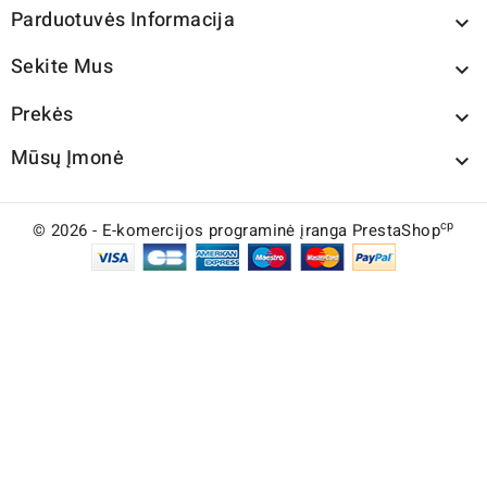
Parduotuvės Informacija

Sekite Mus

Prekės

Mūsų Įmonė

cp
© 2026 - E-komercijos programinė įranga PrestaShop