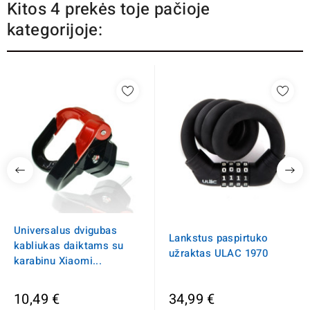
Kitos 4 prekės toje pačioje
kategorijoje:
Universalus dvigubas
Lankstus paspirtuko
kabliukas daiktams su
užraktas ULAC 1970
karabinu Xiaomi...
10,49 €
34,99 €