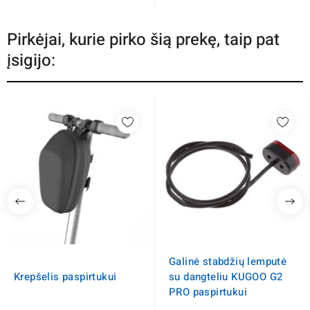
Pirkėjai, kurie pirko šią prekę, taip pat
įsigijo:
Galinė stabdžių lemputė
Krepšelis paspirtukui
su dangteliu KUGOO G2
PRO paspirtukui