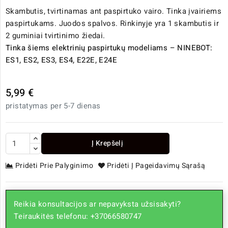
Skambutis, tvirtinamas ant paspirtuko vairo. Tinka įvairiems
paspirtukams. Juodos spalvos. Rinkinyje yra 1 skambutis ir
2 guminiai tvirtinimo žiedai.
Tinka šiems elektrinių paspirtukų modeliams – NINEBOT:
ES1, ES2, ES3, ES4, E22E, E24E
5,99 €
pristatymas per 5-7 dienas
Į Krepšelį
Pridėti Prie Palyginimo
Pridėti Į Pageidavimų Sąrašą
Reikia konsultacijos ar nepavyksta užsisakyti?
Teiraukitės telefonu: +37066580747