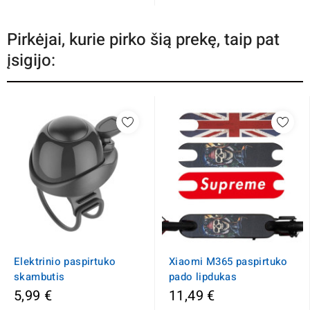
Pirkėjai, kurie pirko šią prekę, taip pat
įsigijo:
Elektrinio paspirtuko
Xiaomi M365 paspirtuko
skambutis
pado lipdukas
5,99 €
11,49 €