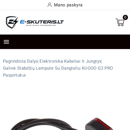
Mano paskyra
0

Pagrindinis
Dalys
Elektronika
Kabeliai Ir Jungtys
Galinė Stabdžių Lemputė Su Dangteliu KUGOO G2 PRO
Paspirtukui