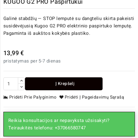
KUGOO G2 PRO Paspirtukui
Galinė stabdžių — STOP lemputė su dangteliu skirta pakeisti
susidėvėjusią Kugoo G2 PRO elektrinio paspirtuko lemputę.
Pagaminta iš aukštos kokybės plastiko.
13,99 €
pristatymas per 5-7 dienas
Į Krepšelį
Pridėti Prie Palyginimo
Pridėti Į Pageidavimų Sąrašą
Reikia konsultacijos ar nepavyksta užsisakyti?
Teiraukitės telefonu: +37066580747