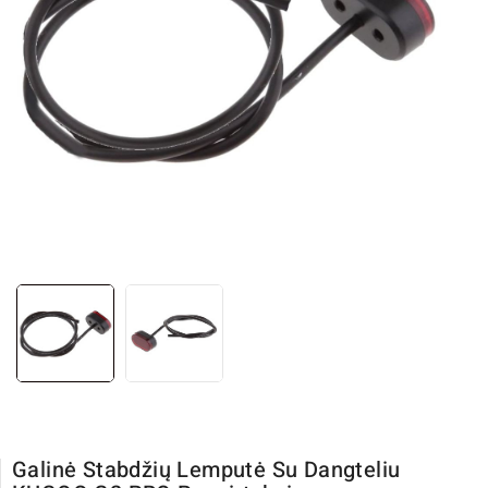
Galinė Stabdžių Lemputė Su Dangteliu