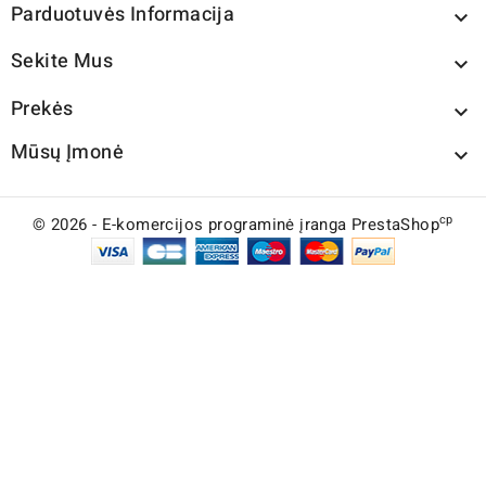
Parduotuvės Informacija

Sekite Mus

Prekės

Mūsų Įmonė

cp
© 2026 - E-komercijos programinė įranga PrestaShop