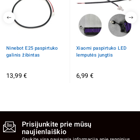
Ninebot E25 paspirtuko
Xiaomi paspirtuko LED
galinis žibintas
lemputės jungtis
13,99 €
6,99 €
Prisijunkite prie mūsų
naujienlaiškio
Gaukite visą naujausią informaciją apie renginius,