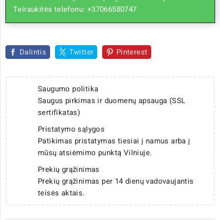
Teiraukitės telefonu: +37066580747
Dalintis
Twitter
Pinterest
Saugumo politika
Saugus pirkimas ir duomenų apsauga (SSL
sertifikatas)
Pristatymo sąlygos
Patikimas pristatymas tiesiai į namus arba į
mūsų atsiėmimo punktą Vilniuje.
Prekių grąžinimas
Prekių grąžinimas per 14 dienų vadovaujantis
teisės aktais.