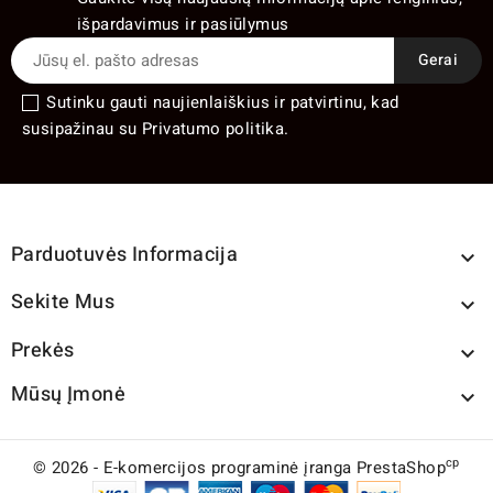
išpardavimus ir pasiūlymus
Sutinku gauti naujienlaiškius ir patvirtinu, kad
susipažinau su Privatumo politika.
Parduotuvės Informacija

Sekite Mus

Prekės

Mūsų Įmonė

cp
© 2026 - E-komercijos programinė įranga PrestaShop