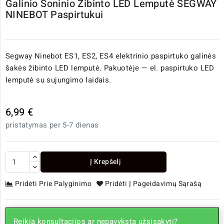
Galinio Šoninio Žibinto LED Lemputė SEGWAY
NINEBOT Paspirtukui
Segway Ninebot ES1, ES2, ES4 elektrinio paspirtuko galinės
šakės žibinto LED lemputė. Pakuotėje — el. paspirtuko LED
lemputė su sujungimo laidais.
6,99 €
pristatymas per 5-7 dienas
Į Krepšelį
Pridėti Prie Palyginimo
Pridėti Į Pageidavimų Sąrašą
Reikia konsultacijos ar nepavyksta užsisakyti?