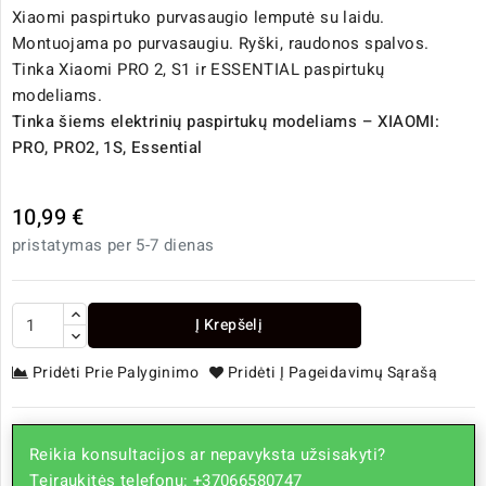
Xiaomi paspirtuko purvasaugio lemputė su laidu.
Montuojama po purvasaugiu. Ryški, raudonos spalvos.
Tinka Xiaomi PRO 2, S1 ir ESSENTIAL paspirtukų
modeliams.
Tinka šiems elektrinių paspirtukų modeliams – XIAOMI:
PRO, PRO2, 1S, Essential
10,99 €
pristatymas per 5-7 dienas
Į Krepšelį
Pridėti Prie Palyginimo
Pridėti Į Pageidavimų Sąrašą
Reikia konsultacijos ar nepavyksta užsisakyti?
Teiraukitės telefonu: +37066580747