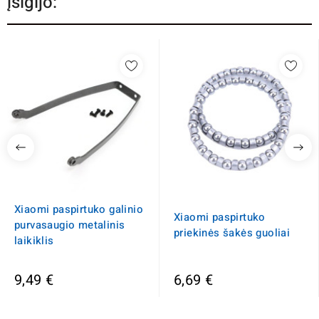
įsigijo:
Xiaomi paspirtuko galinio
Xiaomi paspirtuko
purvasaugio metalinis
priekinės šakės guoliai
laikiklis
9,49 €
6,69 €