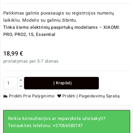
Patikimas galinis puvasaugis su registrcijos numerių
laikikliu. Modelis su galiniu žibintu.
Tinka šiems elektrinių paspirtukų modeliams – XIAOMI:
PRO, PRO2, 1S, Essential
18,99 €
pristatymas per 5-7 dienas
Į Krepšelį
Pridėti Prie Palyginimo
Pridėti Į Pageidavimų Sąrašą
Reikia konsultacijos ar nepavyksta užsisakyti?
Teiraukitės telefonu: +37066580747