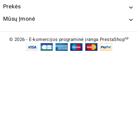
Prekės

Mūsų Įmonė

cp
© 2026 - E-komercijos programinė įranga PrestaShop