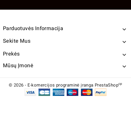
Parduotuvės Informacija

Sekite Mus

Prekės

Mūsų Įmonė

cp
© 2026 - E-komercijos programinė įranga PrestaShop