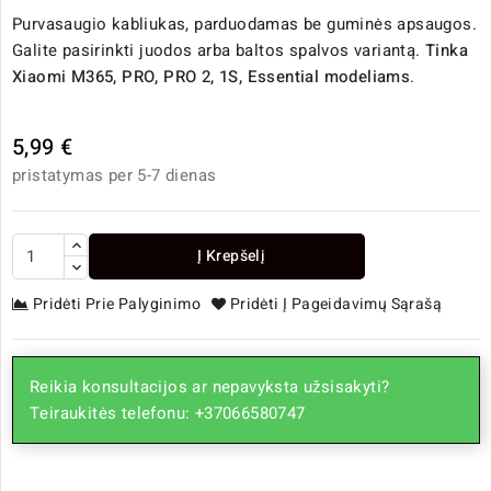
Purvasaugio kabliukas, parduodamas be guminės apsaugos.
Galite pasirinkti juodos arba baltos spalvos variantą.
Tinka
Xiaomi M365, PRO, PRO 2, 1S, Essential modeliams
.
5,99 €
pristatymas per 5-7 dienas
Į Krepšelį
Pridėti Prie Palyginimo
Pridėti Į Pageidavimų Sąrašą
Reikia konsultacijos ar nepavyksta užsisakyti?
Teiraukitės telefonu: +37066580747