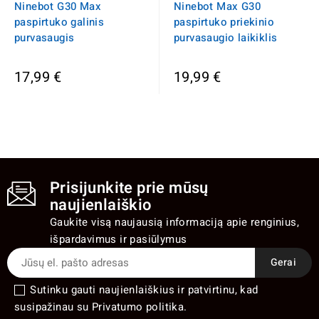
Ninebot G30 Max
Ninebot Max G30
paspirtuko galinis
paspirtuko priekinio
purvasaugis
purvasaugio laikiklis
17,99 €
19,99 €
Prisijunkite prie mūsų
naujienlaiškio
Gaukite visą naujausią informaciją apie renginius,
išpardavimus ir pasiūlymus
Sutinku gauti naujienlaiškius ir patvirtinu, kad
susipažinau su Privatumo politika.