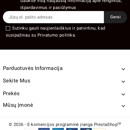
Gaukite visą naujausią informaciją apie renginius,
išpardavimus ir pasiūlymus
Sutinku gauti naujienlaiškius ir patvirtinu, kad
susipažinau su Privatumo politika.
Parduotuvės Informacija

Sekite Mus

Prekės

Mūsų Įmonė

cp
© 2026 - E-komercijos programinė įranga PrestaShop