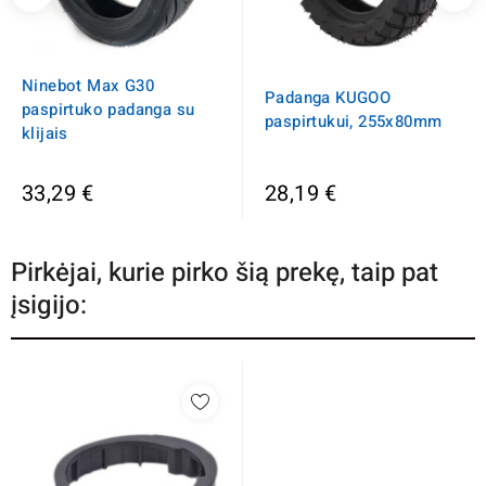
Ninebot Max G30
Padanga KUGOO
paspirtuko padanga su
paspirtukui, 255x80mm
klijais
33,29 €
28,19 €
Pirkėjai, kurie pirko šią prekę, taip pat
įsigijo: