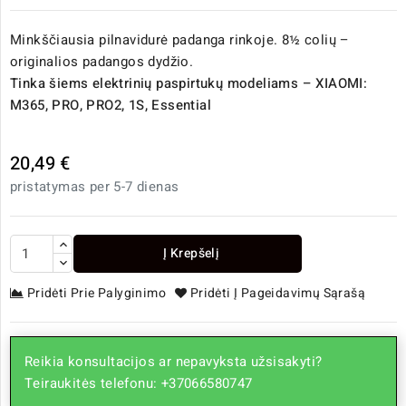
Minkščiausia pilnavidurė padanga rinkoje. 8½ colių –
originalios padangos dydžio.
Tinka šiems elektrinių paspirtukų modeliams – XIAOMI:
M365, PRO, PRO2, 1S, Essential
20,49 €
pristatymas per 5-7 dienas
Į Krepšelį
Pridėti Prie Palyginimo
Pridėti Į Pageidavimų Sąrašą
Reikia konsultacijos ar nepavyksta užsisakyti?
Teiraukitės telefonu: +37066580747