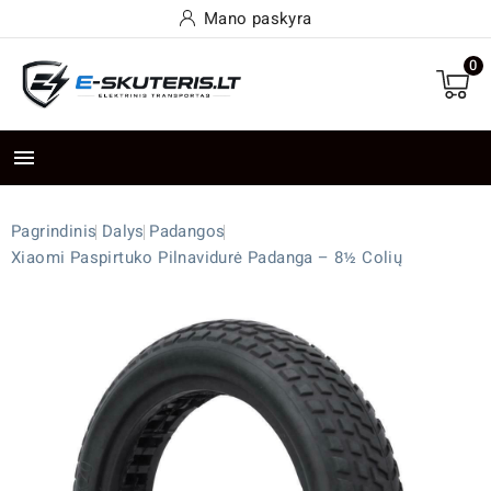
Mano paskyra
0

Pagrindinis
Dalys
Padangos
Xiaomi Paspirtuko Pilnavidurė Padanga – 8½ Colių