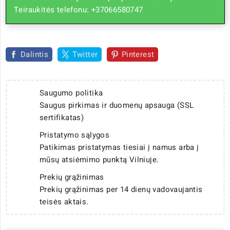
Teiraukitės telefonu: +37066580747
Dalintis
Twitter
Pinterest
Saugumo politika
Saugus pirkimas ir duomenų apsauga (SSL
sertifikatas)
Pristatymo sąlygos
Patikimas pristatymas tiesiai į namus arba į
mūsų atsiėmimo punktą Vilniuje.
Prekių grąžinimas
Prekių grąžinimas per 14 dienų vadovaujantis
teisės aktais.