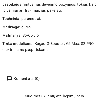
pastebėjus rimtus nusidevėjimo požymius, tokius kaip
įplyšimai ar įtrūkimai, jas pakeisti.
Techniniai parametrai:
Medžiaga:
guma
Matmenys:
85/65-6.5
Tinka modeliams:
Kugoo G-Booster; G2 Max; G2 PRO
elektriniams paspirtukams
Komentarai (0)
Šiuo metu klientų atsiliepimų nėra.