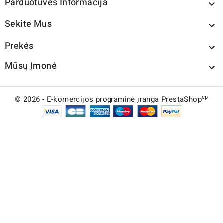
Parduotuvės Informacija

Sekite Mus

Prekės

Mūsų Įmonė

cp
© 2026 - E-komercijos programinė įranga PrestaShop