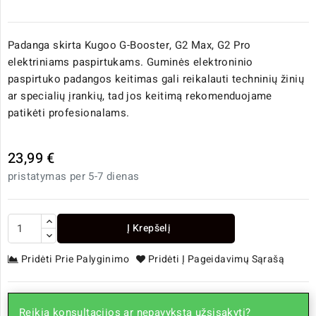
Padanga skirta Kugoo G-Booster, G2 Max, G2 Pro
elektriniams paspirtukams. Guminės elektroninio
paspirtuko padangos keitimas gali reikalauti techninių žinių
ar specialių įrankių, tad jos keitimą rekomenduojame
patikėti profesionalams.
23,99 €
pristatymas per 5-7 dienas
Į Krepšelį
Pridėti Prie Palyginimo
Pridėti Į Pageidavimų Sąrašą
Reikia konsultacijos ar nepavyksta užsisakyti?