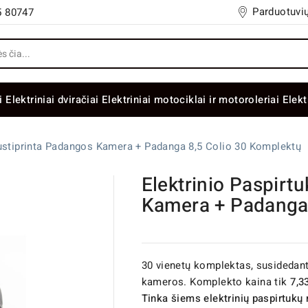
Parduotuvių
5 80747
i
Elektriniai dviračiai
Elektriniai motociklai ir motoroleriai
Elekt
Sustiprinta Padangos Kamera + Padanga 8,5 Colio 30 Komplektų
Elektrinio Paspirt
Kamera + Padanga 
30 vienetų komplektas, susidedanti
kameros. Komplekto kaina tik
7,3
Tinka šiems elektrinių paspirtuk