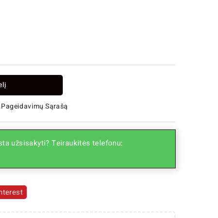
elį
 Į Pageidavimų Sąrašą
ta užsisakyti? Teiraukitės telefonu:
nterest