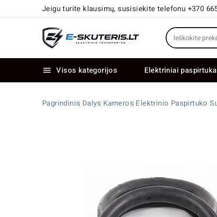
Jeigu turite klausimų, susisiekite telefonu +370 66
Visos kategorijos
Elektriniai paspirtuka

Elektriniai paspirtukai dideliais ratais
Elektriniai dviračiai su dviem varikliais
Pagrindinis
Dalys
Kameros
Elektrinio Paspirtuko 