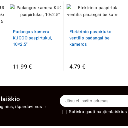
Padangos kamera
Elektrinio paspirtuko
KUGOO paspirtukui,
ventilis padangai be
10×2.5″
kameros
11,99 €
4,79 €
laiškio
nginius, išpardavimus ir
Sutinku gauti naujienlaiškius 