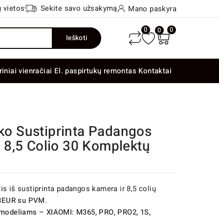
 vietos
Sekite savo užsakymą
Mano paskyra
0
0
0
Ieškoti
riniai vienračiai
El. paspirtukų remontas
Kontaktai
uko Sustiprinta Padangos
8,5 Colio 30 Komplektų
s iš sustiprinta padangos kamera ir 8,5 colių
3EUR su PVM
.
ų modeliams – XIAOMI: M365, PRO, PRO2, 1S,