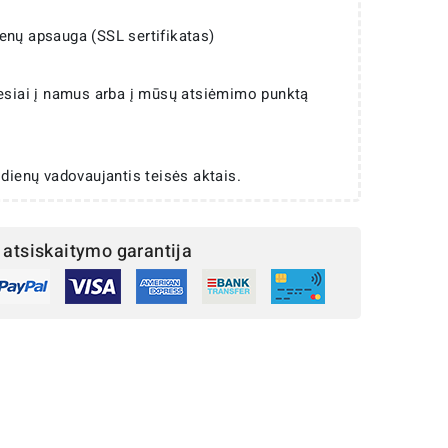
enų apsauga (SSL sertifikatas)
iesiai į namus arba į mūsų atsiėmimo punktą
 dienų vadovaujantis teisės aktais.
atsiskaitymo garantija