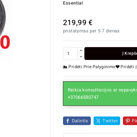
Essential
219,99 €
pristatymas per 5-7 dienas
Į Krepš
Pridėti Prie Palyginimo
Pridėti

Reikia konsultacijos ar nepavyks
+37066580747
Dalintis
Twitter
Pi