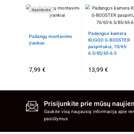
Išparduota
Padangos kamera
Padangų montavimo
KUGOO G-BOOSTER
įrankiai
paspirtukui, 70/65-
6.5/85/65-6.5
7,99 €
13,99 €
Prisijunkite prie mūsų naujien
Gaukite visą naujausią informaciją apie re
pasiūlymus