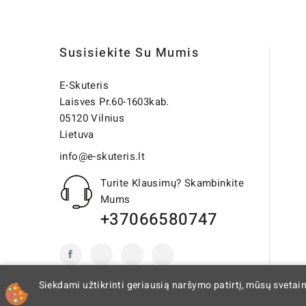
Susisiekite Su Mumis
E-Skuteris
Laisves Pr.60-1603kab.
05120 Vilnius
Lietuva
info@e-skuteris.lt
Turite Klausimų? Skambinkite
Mums
+37066580747
Siekdami užtikrinti geriausią naršymo patirtį, mūsų svetai