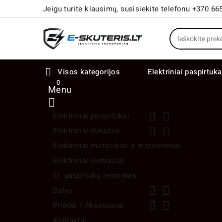
Jeigu turite klausimų, susisiekite telefonu +370 66
Visos kategorijos
Elektriniai paspirtuka

0
0
Menu



Elektriniai paspirtukai


Elektriniai dviračiai
Elektriniai motociklai ir motoroleriai
Elektriniai vienračiai
El. paspirtukų remontas


Dalys


Priedai / Aksesuarai
Kontaktai