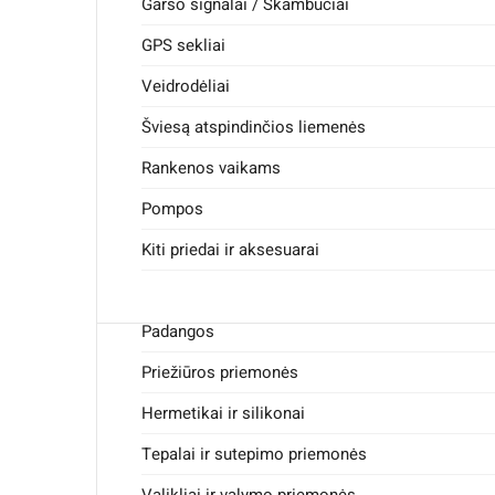
Elektriniai triračiai
Kabeliai ir Jungtys
Garso signalai / Skambučiai
Saugikliai
GPS sekliai
Valdikliai / kontroleriai
Veidrodėliai
Įkrovikliai / pakrovėjai
Šviesą atspindinčios liemenės
Žibintai, lemputės, LED apšvietimas
Rankenos vaikams
Guoliai ir guoliavietės
Pompos
Kameros
Kiti priedai ir aksesuarai
Korpuso detalės ir šakės
Padangos
Priežiūros priemonės
Hermetikai ir silikonai
Tepalai ir sutepimo priemonės
Valikliai ir valymo priemonės