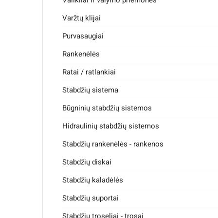
Varžtų klijai
Purvasaugiai
Rankenėlės
Ratai / ratlankiai
Stabdžių sistema
Būgninių stabdžių sistemos
Hidraulinių stabdžių sistemos
Stabdžių rankenėlės - rankenos
Aprašymas
Prekė Detaliau
Pr
Stabdžių diskai
Stabdžių kaladėlės
Stabdžių suportai
Pilnai kontroliuokite savo paspirtuko greitį vienu 
paspirtukams. Itin patvarus akseleratorius, pagamint
Stabdžių troseliai - trosai