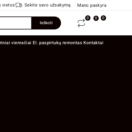
 vietos
Sekite savo užsakymą
Mano paskyra
0
0
0
Ieškoti
riniai vienračiai
El. paspirtukų remontas
Kontaktai