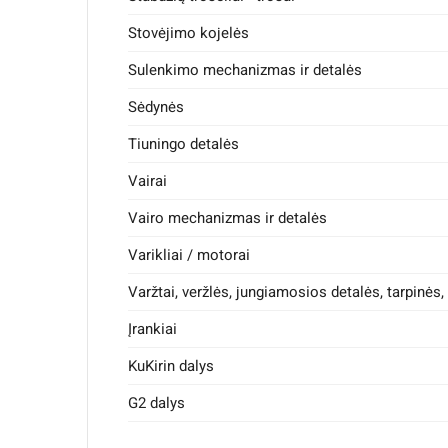
Techniniai parametrai:
Stovėjimo kojelės
Medžiagos:
plastikas ir guma
Sulenkimo mechanizmas ir detalės
Spalva:
juoda
Sėdynės
Dydis:
~6.5×2.8x10cm
Tiuningo detalės
Svoris:
~39.2g
Vairai
Tinka šiems elektrinių paspirtukų modeliams – NI
Vairo mechanizmas ir detalės
Varikliai / motorai
Varžtai, veržlės, jungiamosios detalės, tarpinės,
Komentarai (0)
Įrankiai
KuKirin dalys
G2 dalys