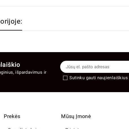
orijoje:
laiškio
nginius, išpardavimus ir
Sutinku gauti naujienlaiškius 
Prekės
Mūsų Įmonė