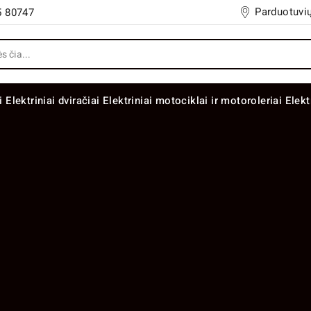
Parduotuvių
5 80747
i
Elektriniai dviračiai
Elektriniai motociklai ir motoroleriai
Elekt