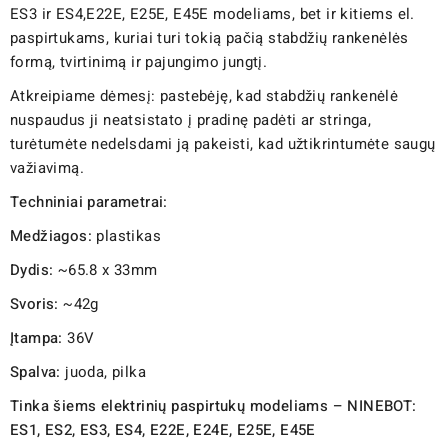
ES3 ir ES4,E22E, E25E, E45E modeliams, bet ir kitiems el.
paspirtukams, kuriai turi tokią pačią stabdžių rankenėlės
formą, tvirtinimą ir pajungimo jungtį.
Atkreipiame dėmesį: pastebėję, kad stabdžių rankenėlė
nuspaudus ji neatsistato į pradinę padėti ar stringa,
turėtumėte nedelsdami ją pakeisti, kad užtikrintumėte saugų
važiavimą.
Techniniai parametrai:
Medžiagos:
plastikas
Dydis:
~65.8 x 33mm
Svoris:
~42g
Įtampa:
36V
Spalva:
juoda, pilka
Tinka šiems elektrinių paspirtukų modeliams – NINEBOT:
ES1, ES2, ES3, ES4, E22E, E24E, E25E, E45E