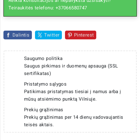
Reikia konsultacijos ar nepavyksta užsisakyti?
Teiraukitės telefonu: +37066580747
Dalintis
Twitter
Pinterest
Saugumo politika
Saugus pirkimas ir duomenų apsauga (SSL
sertifikatas)
Pristatymo sąlygos
Patikimas pristatymas tiesiai į namus arba į
mūsų atsiėmimo punktą Vilniuje.
Prekių grąžinimas
Prekių grąžinimas per 14 dienų vadovaujantis
teisės aktais.