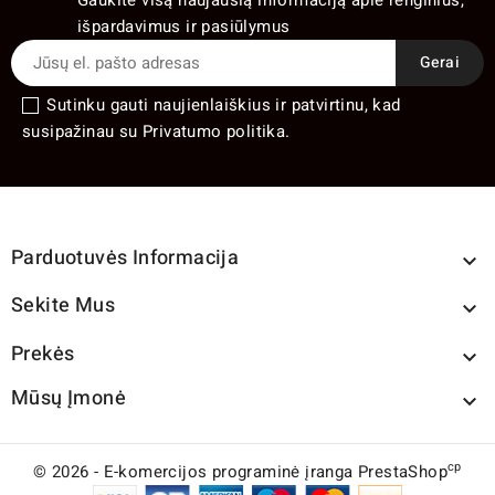
išpardavimus ir pasiūlymus
Sutinku gauti naujienlaiškius ir patvirtinu, kad
susipažinau su Privatumo politika.
Parduotuvės Informacija

Sekite Mus

Prekės

Mūsų Įmonė

cp
© 2026 - E-komercijos programinė įranga PrestaShop