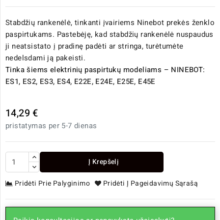
Stabdžių rankenėlė, tinkanti įvairiems Ninebot prekės ženklo
paspirtukams. Pastebėję, kad stabdžių rankenėlė nuspaudus
ji neatsistato į pradinę padėti ar stringa, turėtumėte
nedelsdami ją pakeisti.
Tinka šiems elektrinių paspirtukų modeliams – NINEBOT:
ES1, ES2, ES3, ES4, E22E, E24E, E25E, E45E
14,29 €
pristatymas per 5-7 dienas
Į Krepšelį
Pridėti Prie Palyginimo
Pridėti Į Pageidavimų Sąrašą