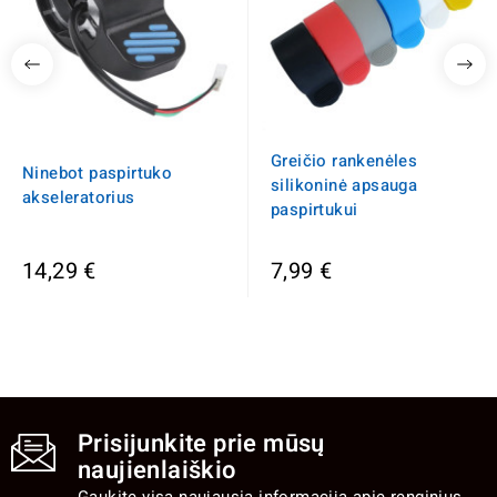
Greičio rankenėles
Ninebot paspirtuko
silikoninė apsauga
akseleratorius
paspirtukui
14,29 €
7,99 €
Prisijunkite prie mūsų
naujienlaiškio
Gaukite visą naujausią informaciją apie renginius,