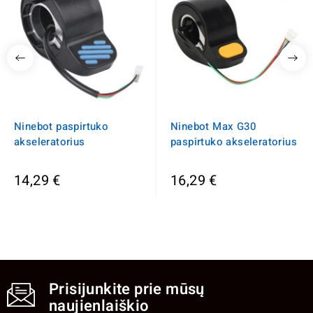
Ninebot paspirtuko
Ninebot Max G30
akseleratorius
paspirtuko akseleratorius
14,29 €
16,29 €
Prisijunkite prie mūsų
naujienlaiškio