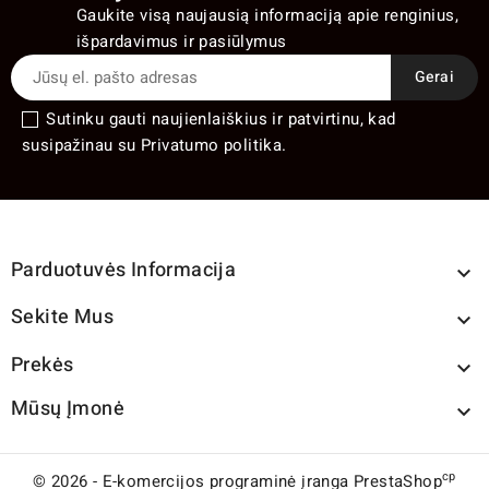
Gaukite visą naujausią informaciją apie renginius,
išpardavimus ir pasiūlymus
Sutinku gauti naujienlaiškius ir patvirtinu, kad
susipažinau su Privatumo politika.
Parduotuvės Informacija

Sekite Mus

Prekės

Mūsų Įmonė

cp
© 2026 - E-komercijos programinė įranga PrestaShop