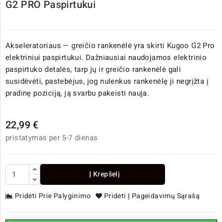
G2 PRO Paspirtukui
Akseleratoriaus — greičio rankenėlė yra skirti Kugoo G2 Pro
elektriniui paspirtukui. Dažniausiai naudojamos elektrinio
paspirtuko detalės, tarp jų ir greičio rankenėlė gali
susidėvėti, pastebėjus, jog nulenkus rankenėlę ji negrįžta į
pradinę poziciją, ją svarbu pakeisti nauja.
22,99 €
pristatymas per 5-7 dienas
Į Krepšelį
Pridėti Prie Palyginimo
Pridėti Į Pageidavimų Sąrašą