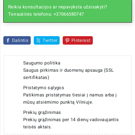
Reikia konsultacijos ar nepavyksta užsisakyti?
Teiraukitės telefonu: +37066580747
Dalintis
Twitter
Pinterest
Saugumo politika
Saugus pirkimas ir duomenų apsauga (SSL
sertifikatas)
Pristatymo sąlygos
Patikimas pristatymas tiesiai į namus arba į
mūsų atsiėmimo punktą Vilniuje.
Prekių grąžinimas
Prekių grąžinimas per 14 dienų vadovaujantis
teisės aktais.