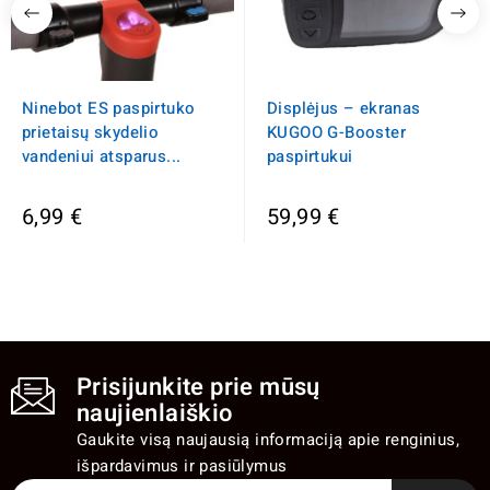
Ninebot ES paspirtuko
Displėjus – ekranas
prietaisų skydelio
KUGOO G-Booster
vandeniui atsparus...
paspirtukui
6,99 €
59,99 €
Prisijunkite prie mūsų
naujienlaiškio
Gaukite visą naujausią informaciją apie renginius,
išpardavimus ir pasiūlymus