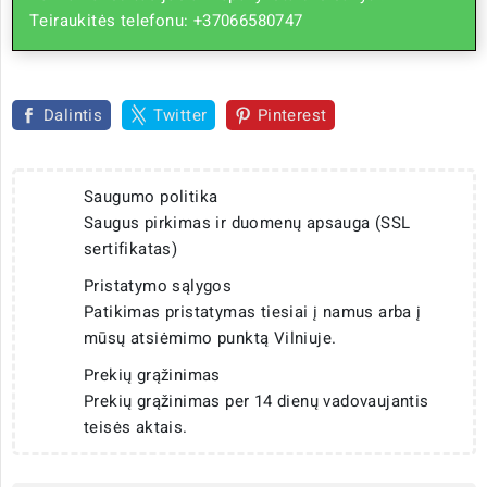
Teiraukitės telefonu: +37066580747
Dalintis
Twitter
Pinterest
Saugumo politika
Saugus pirkimas ir duomenų apsauga (SSL
sertifikatas)
Pristatymo sąlygos
Patikimas pristatymas tiesiai į namus arba į
mūsų atsiėmimo punktą Vilniuje.
Prekių grąžinimas
Prekių grąžinimas per 14 dienų vadovaujantis
teisės aktais.