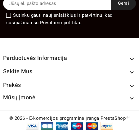
Sutinku gauti naujienlaiškius ir patvirtinu, kad
susipažinau su Privatumo politika.
Parduotuvės Informacija

Sekite Mus

Prekės

Mūsų Įmonė

cp
© 2026 - E-komercijos programinė įranga PrestaShop