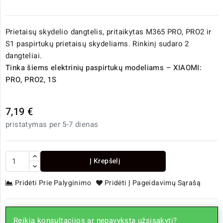
Prietaisų skydelio dangtelis, pritaikytas M365 PRO, PRO2 ir
S1 paspirtukų prietaisų skydeliams. Rinkinį sudaro 2
dangteliai.
Tinka šiems elektrinių paspirtukų modeliams – XIAOMI:
PRO, PRO2, 1S
7,19 €
pristatymas per 5-7 dienas
Į Krepšelį
Pridėti Prie Palyginimo
Pridėti Į Pageidavimų Sąrašą
Reikia konsultacijos ar nepavyksta užsisakyti?