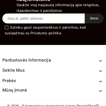
Gaukite visą naujausią informaciją apie renginius,
išpardavimus ir pasiūlymus
Sutinku gauti naujienlaiškius ir patvirtinu, kad
susipažinau su Privatumo politika.
Parduotuvės Informacija

Sekite Mus

Prekės

Mūsų Įmonė

cp
© 2026 - E-komercijos programinė įranga PrestaShop