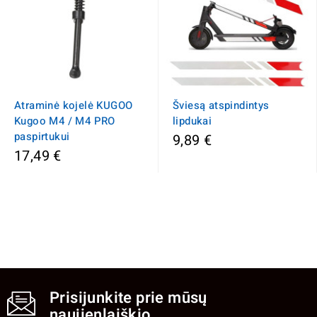
Atraminė kojelė KUGOO
Šviesą atspindintys
Kugoo M4 / M4 PRO
lipdukai
paspirtukui
9,89 €
17,49 €
Prisijunkite prie mūsų
naujienlaiškio