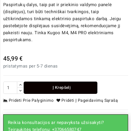
Paspirtukų dalys, taip pat ir priekinio valdymo panelė
(displėjus), turi būti techniškai tvarkingos, taip
užtikrindamos tinkamą elektrinio paspirtuko darbą. Jeigu
pastebėjote displėjaus susidėvėjimą, rekomenduojame jį
pakeisti nauju. Tinka Kugoo M4, M4 PRO elektriniams
paspirtukams.
45,99 €
pristatymas per 5-7 dienas
Į Krepšelį
Pridėti Prie Palyginimo
Pridėti Į Pageidavimų Sąrašą
Reikia konsultacijos ar nepavyksta užsisakyti?
Teiraukitės telefonu: +37066580747