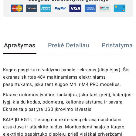
Aprašymas
Prekė Detaliau
Pristatymas
Kugoo paspirtuko valdymo panelė - ekranas (displėjus). Šis
ekranas skirtas 48V maitinamiems elektriniams
paspirtukams, įskaitant Kugoo M4 ir M4 PRO modelius.
Ekrane rodomos įvairios funkcijos, įskaitant greitį, baterijos
lygį, klaidų kodus, odometrą, kelionės atstumą ir pavarą.
Ekrane taip pat yra USB įkrovimo išvestis.
KAIP ĮDIEGTI:
Tiesiog nuimkite seną ekraną naudodami
atsuktuvą ir atjunkite laidus. Montuodami naujojo Kugoo
elektrinio paspirtuko displėjų, prieš visiškai priverždami