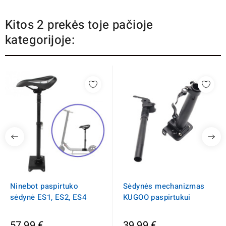
Kitos 2 prekės toje pačioje
kategorijoje:
Ninebot paspirtuko
Sėdynės mechanizmas
sėdynė ES1, ES2, ES4
KUGOO paspirtukui
57,99 €
39,99 €