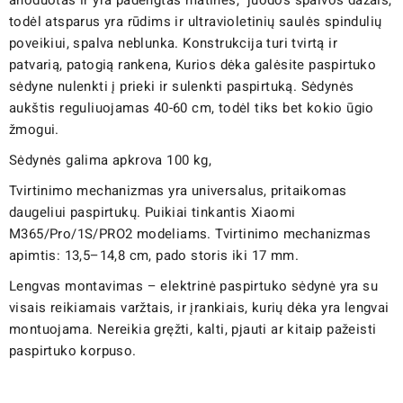
todėl atsparus yra rūdims ir ultravioletinių saulės spindulių
poveikiui, spalva neblunka. Konstrukcija turi tvirtą ir
patvarią, patogią rankena, Kurios dėka galėsite paspirtuko
sėdyne nulenkti į prieki ir sulenkti paspirtuką. Sėdynės
aukštis reguliuojamas 40-60 cm, todėl tiks bet kokio ūgio
žmogui.
Sėdynės galima apkrova 100 kg,
Tvirtinimo mechanizmas yra universalus, pritaikomas
daugeliui paspirtukų. Puikiai tinkantis Xiaomi
M365/Pro/1S/PRO2 modeliams. Tvirtinimo mechanizmas
apimtis: 13,5–14,8 cm, pado storis iki 17 mm.
Lengvas montavimas – elektrinė paspirtuko sėdynė yra su
visais reikiamais varžtais, ir įrankiais, kurių dėka yra lengvai
montuojama. Nereikia gręžti, kalti, pjauti ar kitaip pažeisti
paspirtuko korpuso.