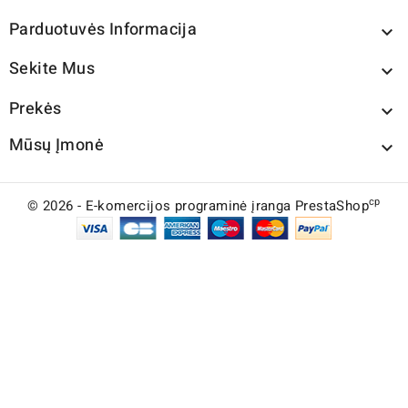
Parduotuvės Informacija

Sekite Mus

Prekės

Mūsų Įmonė

cp
© 2026 - E-komercijos programinė įranga PrestaShop