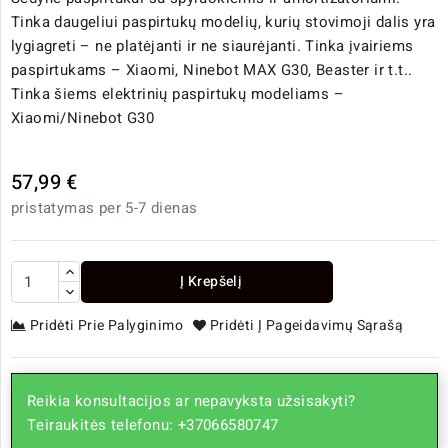
Tinka daugeliui paspirtukų modelių, kurių stovimoji dalis yra
lygiagreti – ne platėjanti ir ne siaurėjanti. Tinka įvairiems
paspirtukams – Xiaomi, Ninebot MAX G30, Beaster ir t.t..
Tinka šiems elektrinių paspirtukų modeliams –
Xiaomi/Ninebot G30
57,99 €
pristatymas per 5-7 dienas
Į Krepšelį
Pridėti Prie Palyginimo
Pridėti Į Pageidavimų Sąrašą
Reikia konsultacijos ar nepavyksta užsisakyti?
Teiraukitės telefonu: +37066580747