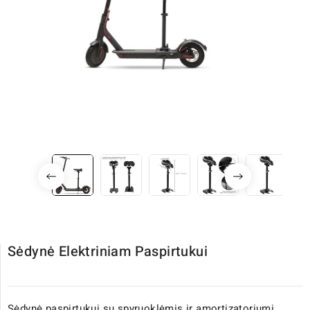
Sėdynė Elektriniam Paspirtukui
Sėdynė paspirtukui su spyruoklėmis ir amortizatoriumi.