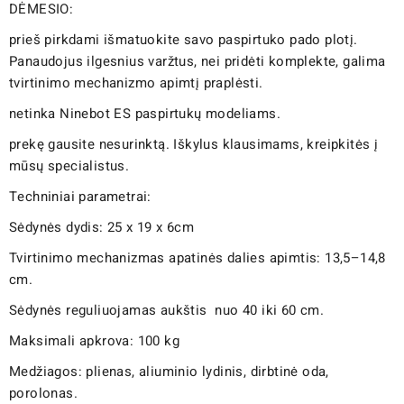
DĖMESIO:
prieš pirkdami išmatuokite savo paspirtuko pado plotį.
Panaudojus ilgesnius varžtus, nei pridėti komplekte, galima
tvirtinimo mechanizmo apimtį praplėsti.
netinka Ninebot ES paspirtukų modeliams.
prekę gausite nesurinktą. Iškylus klausimams, kreipkitės į
mūsų specialistus.
Techniniai parametrai:
Sėdynės dydis: 25 x 19 x 6cm
Tvirtinimo mechanizmas apatinės dalies apimtis: 13,5–14,8
cm.
Sėdynės reguliuojamas aukštis nuo 40 iki 60 cm.
Maksimali apkrova: 100 kg
Medžiagos: plienas, aliuminio lydinis, dirbtinė oda,
porolonas.