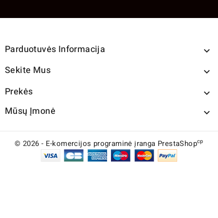
Parduotuvės Informacija

Sekite Mus

Prekės

Mūsų Įmonė

cp
© 2026 - E-komercijos programinė įranga PrestaShop