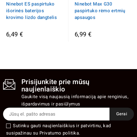
Ninebot ES paspirtuko
Ninebot Max G30
išorinės baterijos
paspirtuko rėmo ertmių
krovimo lizdo dangtelis
apsaugos
6,49 €
6,99 €
Prisijunkite prie mūsų
naujienlaiškio
Gaukite visą naujausią informaciją apie renginius,
išpardavimus ir pasiūlymus
Sutinku gauti naujienlaiškius ir patvirtinu, kad
susipažinau su Privatumo politika.