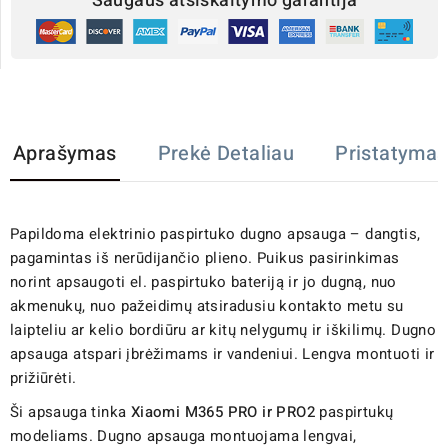
Saugaus atsiskaitymo garantija
Aprašymas
Prekė Detaliau
Pristatymas
Papildoma elektrinio paspirtuko dugno apsauga – dangtis,
pagamintas iš nerūdijančio plieno. Puikus pasirinkimas
norint apsaugoti el. paspirtuko bateriją ir jo dugną, nuo
akmenukų, nuo pažeidimų atsiradusiu kontakto metu su
laipteliu ar kelio bordiūru ar kitų nelygumų ir iškilimų. Dugno
apsauga atspari įbrėžimams ir vandeniui. Lengva montuoti ir
prižiūrėti.
Ši apsauga tinka
Xiaomi M365 PRO ir PRO2
paspirtukų
modeliams. Dugno apsauga montuojama lengvai,