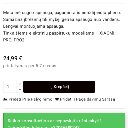
Metalinė dugno apsauga, pagaminta iš nerūdijančio plieno.
Sumažina įbrėžimų tikimybę, geriau apsaugo nuo vandens.
Lengvai montuojama apsauga.
Tinka šiems elektrinių paspirtukų modeliams – XIAOMI:
PRO, PRO2
24,99 €
pristatymas per 5-7 dienas
Į Krepšelį
Pridėti Prie Palyginimo
Pridėti Į Pageidavimų Sąrašą
Reikia konsultacijos ar nepavyksta užsisakyti?
Teiraukitės telefonu: +37066580747