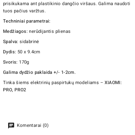
prisikukama ant plastikinio dangčio viršaus. Galima naudoti
tuos pačius varžtus.
Techniniai parametrai:
Medžiagos:
nerūdijantis plienas
Spalva:
sidabrinė
Dydis:
50 x 9.4cm
Svoris:
170g
Galima dydžio paklaida +/- 1-2cm.
Tinka šiems elektrinių paspirtukų modeliams –
XIAOMI:
PRO, PRO2
Komentarai (0)