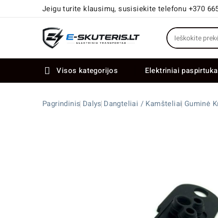
Jeigu turite klausimų, susisiekite telefonu +370 66
Visos kategorijos
Elektriniai paspirtuka

Elektriniai paspirtukai dideliais ratais
Elektriniai dviračiai su dviem varikliais
Pagrindinis
Dalys
Dangteliai / Kamšteliai
Guminė K