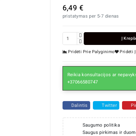
6,49 €
pristatymas per 5-7 dienas
Į Krepš
Pridėti Prie Palyginimo
Pridėti
Reikia konsultacijos ar nepavyks

+37066580747
Dalintis
Twitter
Pi
Saugumo politika
Saugus pirkimas ir duom