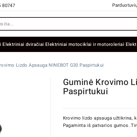
Parduotuvių
5 80747
i
Elektriniai dviračiai
Elektriniai motociklai ir motoroleriai
Elekt
rovimo Lizdo Apsauga NINEBOT G30 Paspirtukui
Guminė Krovimo L
Paspirtukui
Krovimo lizdo apsauga užtikrina, k
Pagaminta iš patvarios gumos. Ti