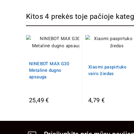
Kitos 4 prekės toje pačioje kateg
NINEBOT MAX G30
Xiaomi paspirtuko
Metalinė dugno
vairo žiedas
apsauga
25,49 €
4,79 €