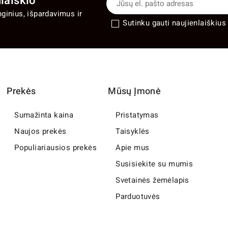
laiškio
nginius, išpardavimus ir
Sutinku gauti naujienlaiškius 
Prekės
Mūsų Įmonė
Sumažinta kaina
Pristatymas
Naujos prekės
Taisyklės
Populiariausios prekės
Apie mus
Susisiekite su mumis
Svetainės žemėlapis
Parduotuvės