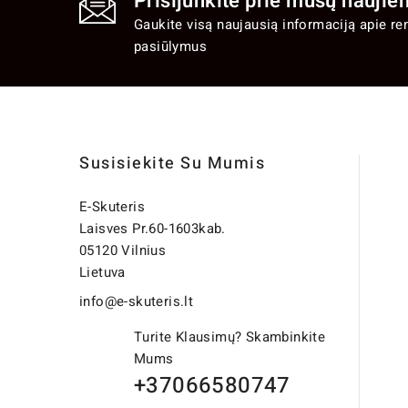
Prisijunkite prie mūsų naujien
Gaukite visą naujausią informaciją apie re
pasiūlymus
Susisiekite Su Mumis
E-Skuteris
Laisves Pr.60-1603kab.
05120 Vilnius
Lietuva
info@e-skuteris.lt
Turite Klausimų? Skambinkite
Mums
+37066580747