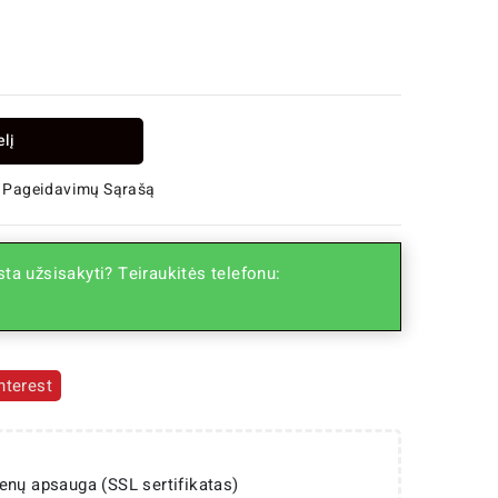
elį
 Į Pageidavimų Sąrašą
ta užsisakyti? Teiraukitės telefonu:
nterest
enų apsauga (SSL sertifikatas)