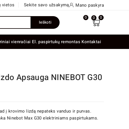
 vietos
Sekite savo užsakymą
Mano paskyra
0
0
0
Ieškoti
riniai vienračiai
El. paspirtukų remontas
Kontaktai
izdo Apsauga NINEBOT G30
ad į krovimo lizdą nepateks vanduo ir purvas.
nka Ninebot Max G30 elektriniams paspirtukams.