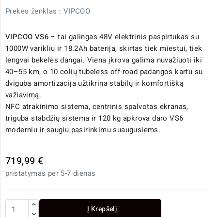
Prekės ženklas :
VIPCOO
VIPCOO VS6
– tai galingas 48V elektrinis paspirtukas su
1000W varikliu ir 18.2Ah baterija, skirtas tiek miestui, tiek
lengvai bekelės dangai. Viena įkrova galima nuvažiuoti iki
40–55 km, o 10 colių tubeless off-road padangos kartu su
dviguba amortizacija užtikrina stabilų ir komfortišką
važiavimą.
NFC atrakinimo sistema, centrinis spalvotas ekranas,
triguba stabdžių sistema ir 120 kg apkrova daro VS6
moderniu ir saugiu pasirinkimu suaugusiems.
719,99 €
pristatymas per 5-7 dienas
Į Krepšelį