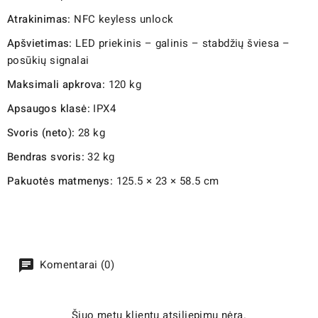
Atrakinimas:
NFC keyless unlock
Apšvietimas:
LED priekinis – galinis – stabdžių šviesa –
posūkių signalai
Maksimali apkrova:
120 kg
Apsaugos klasė:
IPX4
Svoris (neto):
28 kg
Bendras svoris:
32 kg
Pakuotės matmenys:
125.5 × 23 × 58.5 cm
Komentarai (0)
Šiuo metu klientų atsiliepimų nėra.