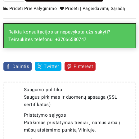
Pridėti Prie Palyginimo
Pridėti Į Pageidavimų Sąrašą
Reikia konsultacijos ar nepavyksta užsisakyti?
Teiraukitės telefonu: +37066580747
Dalintis
Twitter
Pinterest
Saugumo politika
Saugus pirkimas ir duomenų apsauga (SSL
sertifikatas)
Pristatymo sąlygos
Patikimas pristatymas tiesiai į namus arba į
mūsų atsiėmimo punktą Vilniuje.