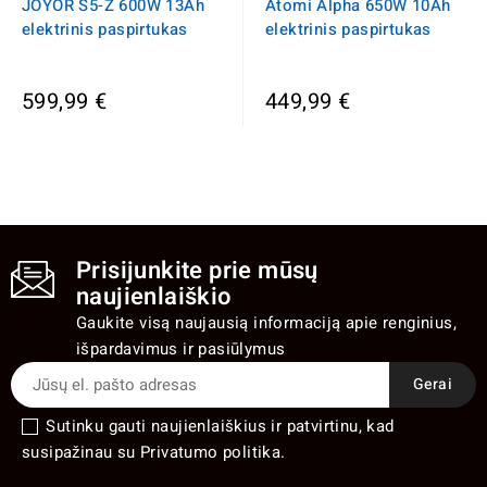
JOYOR S5-Z 600W 13Ah
Atomi Alpha 650W 10Ah
elektrinis paspirtukas
elektrinis paspirtukas
599,99 €
449,99 €
Prisijunkite prie mūsų
naujienlaiškio
Gaukite visą naujausią informaciją apie renginius,
išpardavimus ir pasiūlymus
Sutinku gauti naujienlaiškius ir patvirtinu, kad
susipažinau su Privatumo politika.