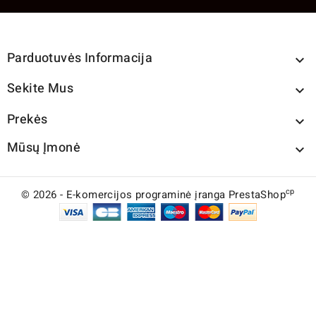
Parduotuvės Informacija

Sekite Mus

Prekės

Mūsų Įmonė

cp
© 2026 - E-komercijos programinė įranga PrestaShop