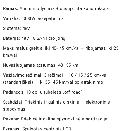
Rėmas:
Aliuminio lydinys + sustiprinta konstrukcija
Variklis:
1000W bešepetėlinis
Sistema:
48V
Baterija:
48V 18.2Ah ličio jonų
Maksimalus greitis:
iki 40–45 km/val – ribojamas iki 25
km/val
Nuvažiuojamas atstumas:
40–55 km
Važiavimo režimai:
3 režimai – 10 / 15 / 25 km/val
(standartiškai) – iki 35–45 km/val po atrakinimo
Padangos:
10 colių tubeless „off-road“
Stabdžiai:
Priekinis ir galinis diskiniai + elektroninis
stabdymas
Pakaba:
Priekinė ir galinė spyruoklinė amortizacija
Ekranas:
Spalvotas centrinis LCD