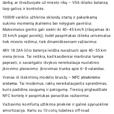
darbą, ar išvažiuojate už miesto ribų – VS6 išlaiko balansą
tarp galios ir kontrolės.
1000W variklis užtikrina sklandų startą ir pakankamą
sukimo momentą įkalnėms bei nelygiam paviršiui.
Maksimalus greitis gali siekti iki 40–45 km/h (ribojamas iki
25 km/h pagal poreikį), todėl paspirtukas išlieka universalus
tiek miesto režimui, tiek dinamiškesniam važiavimui.
48V 18.2Ah ličio baterija leidžia nuvažiuoti apie 40–55 km
viena įkrova. Tai reiškia, kad kasdieniai maršrutai tampa
paprasti, o savaitgalio išvykos nereikalauja nuolatinio
įkrovimo planavimo. Įkrovimas trunka apie 6–8 valandas.
Vienas iš išskirtinių modelio bruožų –
NFC atrakinimo
sistema
. Tai modernus, raktų nereikalaujantis sprendimas,
kuris padidina saugumą ir patogumą. Tiesiog priglaudžiate
NFC kortelę ir paspirtukas paruoštas važiavimui.
Važiavimo komfortą užtikrina priekinė ir galinė spyruoklinė
amortizacija. Kartu su 10 colių tubeless off-road