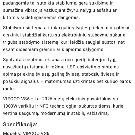
padangomis tai suteikia stabilumą, gerą sukibimą ir
sumažina vibraciją važiuojant žvyru, nelygiu asfaltu ar
kitomis sudėtingesnėmis dangomis.
Stabdymo sistema atitinka galios lygį – priekiniai ir galiniai
diskiniai stabdžiai kartu su elektroniniu stabdymu sukuria
trigubą stabdymo sistemą, kuri leidžia saugiai sustoti net
esant didesniam greičiui ar šlapioms sąlygoms.
Spalvotas centrinis ekranas rodo greitį, baterijos lygį,
nuvažiuotą atstumą ir režimą. LED apšvietimo sistema
apima priekinę šviesą, galinę šviesą, stabdžių šviesą ir
posūkių signalus – matomumas užtikrintas bet kuriuo paros
metu.
VIPCOO VS6 – tai 2026 metų elektrinis paspirtukas su
1000W varikliu ir NFC technologija, sukurtas tiems, kurie
vertina saugumą, modernumą ir stabilų važiavimą.
Specifikacija:
Modelis:
VIPCOO VS6