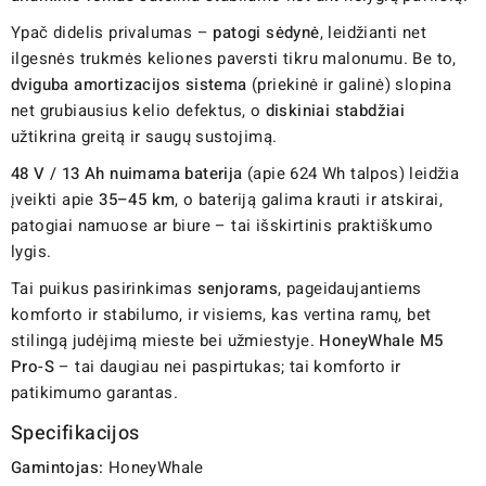
Ypač didelis privalumas –
patogi sėdynė
, leidžianti net
ilgesnės trukmės keliones paversti tikru malonumu. Be to,
dviguba amortizacijos sistema
(priekinė ir galinė) slopina
net grubiausius kelio defektus, o
diskiniai stabdžiai
užtikrina greitą ir saugų sustojimą.
48 V / 13 Ah nuimama baterija
(apie 624 Wh talpos) leidžia
įveikti apie
35–45 km
, o bateriją galima krauti ir atskirai,
patogiai namuose ar biure – tai išskirtinis praktiškumo
lygis.
Tai puikus pasirinkimas
senjorams
, pageidaujantiems
komforto ir stabilumo, ir visiems, kas vertina ramų, bet
stilingą judėjimą mieste bei užmiestyje.
HoneyWhale M5
Pro-S
– tai daugiau nei paspirtukas; tai komforto ir
patikimumo garantas.
Specifikacijos
Gamintojas:
HoneyWhale