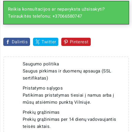
Reikia konsultacijos ar nepavyksta užsisakyti?
Teiraukitės telefonu: +37066580747
Dalintis
Twitter
Pinterest
Saugumo politika
Saugus pirkimas ir duomenų apsauga (SSL
sertifikatas)
Pristatymo sąlygos
Patikimas pristatymas tiesiai į namus arba į
mūsų atsiėmimo punktą Vilniuje.
Prekių grąžinimas
Prekių grąžinimas per 14 dienų vadovaujantis
teisės aktais.