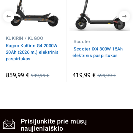
KUKIRIN / KUGOO
iScooter
Kugoo KuKirin G4 2000W
iScooter iX4 800W 15Ah
20Ah (2026 m.) elektrinis
elektrinis paspirtukas
paspirtukas
Įprasta
Įprasta
859,99 €
419,99 €
999,99 €
599,99 €
kaina
kaina
Prisijunkite prie mūsų
naujienlaiškio