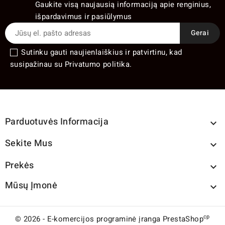
Gaukite visą naujausią informaciją apie renginius,
išpardavimus ir pasiūlymus
Sutinku gauti naujienlaiškius ir patvirtinu, kad
susipažinau su Privatumo politika.
Parduotuvės Informacija

Sekite Mus

Prekės

Mūsų Įmonė

cp
© 2026 - E-komercijos programinė įranga PrestaShop