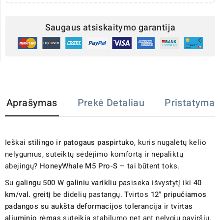
Saugaus atsiskaitymo garantija
Aprašymas
Prekė Detaliau
Pristatymas
Ieškai
stilingo ir patogaus paspirtuko
, kuris nugalėtų kelio
nelygumus, suteiktų sėdėjimo komfortą ir nepaliktų
abejingų?
HoneyWhale M5 Pro-S
– tai būtent toks.
Su
galingu 500 W galiniu varikliu
pasiseka išvystytį iki
40
km/val. greitį
be didelių pastangų. Tvirtos
12″ pripučiamos
padangos su aukšta deformacijos tolerancija
ir
tvirtas
aliuminio rėmas
suteikia stabilumo net ant nelygių paviršių.