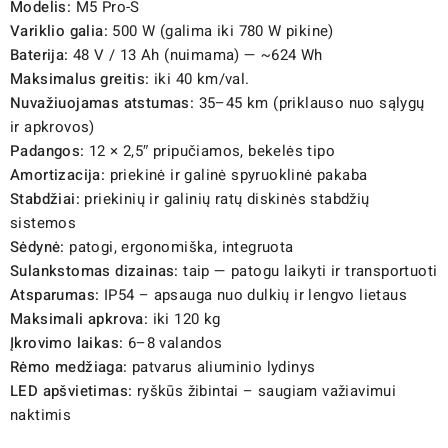
Modelis:
M5 Pro-S
Variklio galia:
500 W (galima iki 780 W pikine)
Baterija:
48 V / 13 Ah (nuimama) — ~624 Wh
Maksimalus greitis:
iki 40 km/val.
Nuvažiuojamas atstumas:
35–45 km (priklauso nuo sąlygų
ir apkrovos)
Padangos:
12 × 2,5″ pripučiamos, bekelės tipo
Amortizacija:
priekinė ir galinė spyruoklinė pakaba
Stabdžiai:
priekinių ir galinių ratų diskinės stabdžių
sistemos
Sėdynė:
patogi, ergonomiška, integruota
Sulankstomas dizainas:
taip — patogu laikyti ir transportuoti
Atsparumas:
IP54 – apsauga nuo dulkių ir lengvo lietaus
Maksimali apkrova:
iki 120 kg
Įkrovimo laikas:
6–8 valandos
Rėmo medžiaga:
patvarus aliuminio lydinys
LED apšvietimas:
ryškūs žibintai – saugiam važiavimui
naktimis