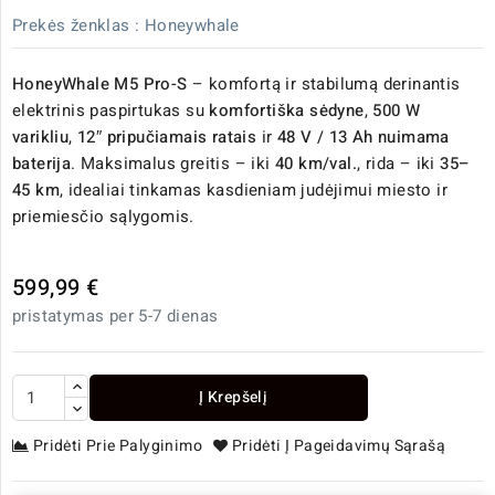
Prekės ženklas :
Honeywhale
HoneyWhale M5 Pro-S
– komfortą ir stabilumą derinantis
elektrinis paspirtukas su
komfortiška sėdyne
,
500 W
varikliu
,
12″ pripučiamais ratais
ir
48 V / 13 Ah nuimama
baterija
. Maksimalus greitis – iki
40 km/val.
, rida – iki
35–
45 km
, idealiai tinkamas kasdieniam judėjimui miesto ir
priemiesčio sąlygomis.
599,99 €
pristatymas per 5-7 dienas
Į Krepšelį
Pridėti Prie Palyginimo
Pridėti Į Pageidavimų Sąrašą