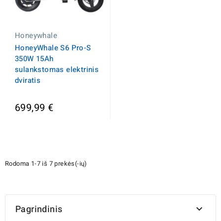
Honeywhale
HoneyWhale S6 Pro-S
350W 15Ah
sulankstomas elektrinis
dviratis
699,99 €
Rodoma 1-7 iš 7 prekės(-ių)
Pagrindinis
