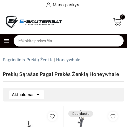
Mano paskyra
0

Pagrindinis
Prekių Ženklai
Honeywhale
Prekių Sąrašas Pagal Prekės Ženklą Honeywhale

Aktualumas
Išparduota