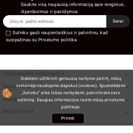
Gaukite visą naujausią informaciją apie renginius,
išpardavimus ir pasiūlymus
Sutinku gauti naujienlaiškius ir patvirtinu, kad
susipažinau su Privatumo politika.
Parduotuvės Informacija

Siekdami užtikrinti geriausią naršymo patirtį, mūsų
svetainėje naudojame slapukus (cookies). Spustelėdami
Sekite Mus

„Sutinku“ arba toliau naršydami, patvirtinate savo
Prekės
sutikimą. Daugiau informacijos rasite mūsų privatumo

politikoje.
Mūsų Įmonė

Priimti
cp
© 2026 - E-komercijos programinė įranga PrestaShop