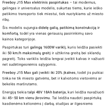
Freeboy J15 Max elektrinis paspirtukas
– tai modernus,
galingas ir universalus modelis, sukurtas tiems, kurie ieško
patikimo transporto tiek miestui, tiek nuotykiams už miesto
ribų.
Šis modelis sujungia
didelę galią, patikimą konstrukciją ir
komfortą
, todėl yra vienas geriausių pasirinkimų savo
kainos kategorijoje.
Paspirtukas turi
galingą 1600W variklį
, kuris leidžia pasiekti
iki
50 km/h maksimalų greitį
ir užtikrina greitą bei sklandų
pagreitį. Toks variklis leidžia lengvai įveikti kalvas ir važiuoti
net sudėtingesnėmis sąlygomis.
Freeboy J15 Max gali įveikti iki 20% įkalnes
, todėl jis puikiai
tinka ne tik miesto gatvėms, bet ir kalvotoms vietovėms ar
bekelės maršrutams.
Energiją tiekia
talpi 48V 18Ah baterija
, kuri leidžia nuvažiuoti
iki
45–50 km vienu įkrovimu
. Tai leidžia naudoti paspirtuką
kasdienėms kelionėms į darbą, studijas ar ilgesniems