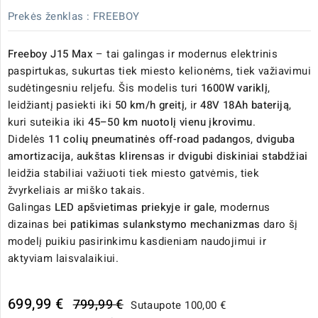
Prekės ženklas :
FREEBOY
Freeboy J15 Max
– tai galingas ir modernus elektrinis
paspirtukas, sukurtas tiek miesto kelionėms, tiek važiavimui
sudėtingesniu reljefu. Šis modelis turi
1600W variklį
,
leidžiantį pasiekti iki
50 km/h greitį
, ir
48V 18Ah bateriją
,
kuri suteikia iki
45–50 km nuotolį vienu įkrovimu
.
Didelės
11 colių pneumatinės off-road padangos
,
dviguba
amortizacija
,
aukštas klirensas
ir
dvigubi diskiniai stabdžiai
leidžia stabiliai važiuoti tiek miesto gatvėmis, tiek
žvyrkeliais ar miško takais.
Galingas
LED apšvietimas priekyje ir gale
, modernus
dizainas bei
patikimas sulankstymo mechanizmas
daro šį
modelį puikiu pasirinkimu kasdieniam naudojimui ir
aktyviam laisvalaikiui.
699,99 €
799,99 €
Sutaupote 100,00 €