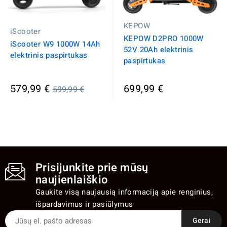
KEPOW
iScooter
KEPOW D2PRO 1000W
iScooter W9 1000W 14Ah
52V 20Ah elektrinis
elektrinis paspirtukas
paspirtukas
Įprasta
579,99 €
699,99 €
599,99 €
kaina
Prisijunkite prie mūsų
naujienlaiškio
Gaukite visą naujausią informaciją apie renginius,
išpardavimus ir pasiūlymus