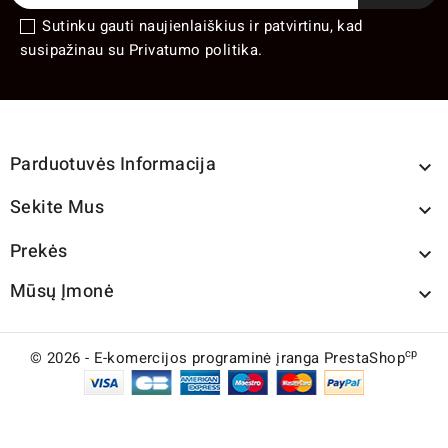
Sutinku gauti naujienlaiškius ir patvirtinu, kad
susipažinau su Privatumo politika.
Parduotuvės Informacija

Sekite Mus

Prekės

Mūsų Įmonė

cp
© 2026 - E-komercijos programinė įranga PrestaShop