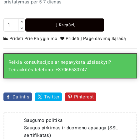
pristatymas per 5-7 dienas
Į Krepšelį
Pridėti Prie Palyginimo
Pridėti Į Pageidavimų Sąrašą
Reikia konsultacijos ar nepavyksta užsisakyti?
Teiraukitės telefonu: +37066580747
Dalintis
Twitter
Pinterest
Saugumo politika
Saugus pirkimas ir duomenų apsauga (SSL
sertifikatas)