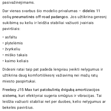
pasivažinėjimams.
Dar vienas svarbus šio modelio privalumas –
didelės 11
colių pneumatinės off-road padangos
. Jos užtikrina geresnį
sukibimą su keliu ir leidžia stabiliai važiuoti įvairiais
paviršiais:
• asfaltu
• plytelėmis
• žvyrkeliu
• miško takais
• kaimo keliais
Didesni ratai taip pat padeda lengviau įveikti nelygumus ir
užtikrina daug komfortiškesnį važiavimą nei mažų ratų
miesto paspirtukai.
Freeboy J15 Max turi patobulintą dvigubą amortizacijos
sistemą
, kuri efektyviai sugeria smūgius ir vibracijas. Tai
leidžia važiuoti stabiliai net per duobes, kelio nelygumus ar
bekelės paviršius.