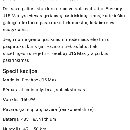
Dėl savo galios, stabilumo ir universalaus dizaino
Freeboy
J15 Max yra vienas geriausių pasirinkimų tiems, kurie ieško
galingo elektrinio paspirtuko tiek miestui, tiek bekelės
nuotykiams
.
Jeigu norite
greito, patikimo ir modernaus elektrinio
paspirtuko
, kuris gali važiuoti tiek asfaltu, tiek
sudėtingesniu reljefu –
Freeboy J15 Max
yra puikus
pasirinkimas.
Specifikacijos
Modelis:
Freeboy J15 Max
Rėmas:
aliuminio lydinys, sulankstomas
Variklis:
1600W
Pavara:
galinių ratų pavara (rear-wheel drive)
Baterija:
48V 18Ah lithium
Nuotolis:
45 – 50 km