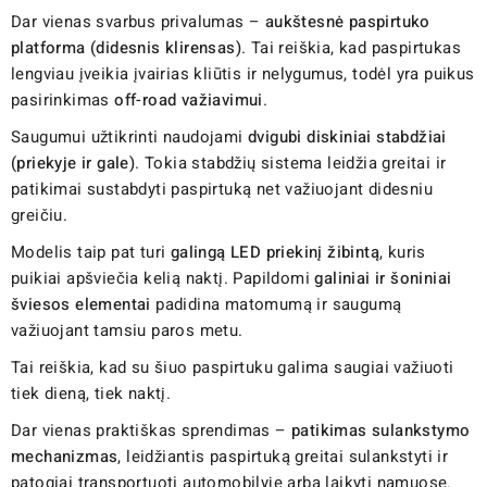
Dar vienas svarbus privalumas –
aukštesnė paspirtuko
platforma (didesnis klirensas)
. Tai reiškia, kad paspirtukas
lengviau įveikia įvairias kliūtis ir nelygumus, todėl yra puikus
pasirinkimas
off-road važiavimui
.
Saugumui užtikrinti naudojami
dvigubi diskiniai stabdžiai
(priekyje ir gale)
. Tokia stabdžių sistema leidžia greitai ir
patikimai sustabdyti paspirtuką net važiuojant didesniu
greičiu.
Modelis taip pat turi
galingą LED priekinį žibintą
, kuris
puikiai apšviečia kelią naktį. Papildomi
galiniai ir šoniniai
šviesos elementai
padidina matomumą ir saugumą
važiuojant tamsiu paros metu.
Tai reiškia, kad su šiuo paspirtuku galima saugiai važiuoti
tiek dieną, tiek naktį.
Dar vienas praktiškas sprendimas –
patikimas sulankstymo
mechanizmas
, leidžiantis paspirtuką greitai sulankstyti ir
patogiai transportuoti automobilyje arba laikyti namuose.