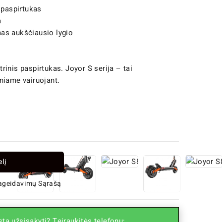
 paspirtukas
a
as aukščiausio lygio
ktrinis paspirtukas. Joyor S serija – tai
niame vairuojant.
elį
Pageidavimų Sąrašą
ta užsisakyti? Teiraukitės telefonu: