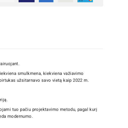
airuojant.
 kiekviena smulkmena, kiekviena važiavimo
irtukas užsitarnavo savo vietą kaip 2022 m.
riją.
dojami tuo pačiu projektavimo metodu, pagal kurį
ideda modernumo.