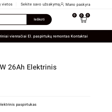
 vietos
Sekite savo užsakymą
Mano paskyra
0
0
0
Ieškoti
riniai vienračiai
El. paspirtukų remontas
Kontaktai
W 26Ah Elektrinis
lektrinis paspirtukas