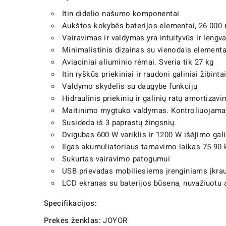
Itin didelio našumo komponentai
Aukštos kokybės baterijos elementai, 26 000
Vairavimas ir valdymas yra intuityvūs ir leng
Minimalistinis dizainas su vienodais elementa
Aviaciniai aliuminio rėmai. Sveria tik 27 kg
Itin ryškūs priekiniai ir raudoni galiniai žibint
Valdymo skydelis su daugybe funkcijų
Hidraulinis priekinių ir galinių ratų amortizav
Maitinimo mygtuko valdymas. Kontroliuojamas
Susideda iš 3 paprastų žingsnių.
Dvigubas 600 W variklis ir 1200 W išėjimo gali
Ilgas akumuliatoriaus tarnavimo laikas 75-90
Sukurtas vairavimo patogumui
USB prievadas mobiliesiems įrenginiams įkrau
LCD ekranas su baterijos būsena, nuvažiuotu a
Specifikacijos:
Prekės ženklas:
JOYOR