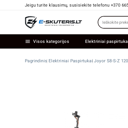
Jeigu turite klausimų, susisiekite telefonu +370 66
Visos kategorijos
Elektriniai paspirtuka

Elektriniai paspirtukai dideliais ratais
Elektriniai dviračiai su dviem varikliais
Pagrindinis
Elektriniai Paspirtukai
Joyor S8-S-Z 120