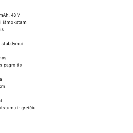
 mAh, 48 V
vai išmokstami
is
ai stabdymui
imas
 pagreitis
a.
 km.
ti
tstumu ir greičiu