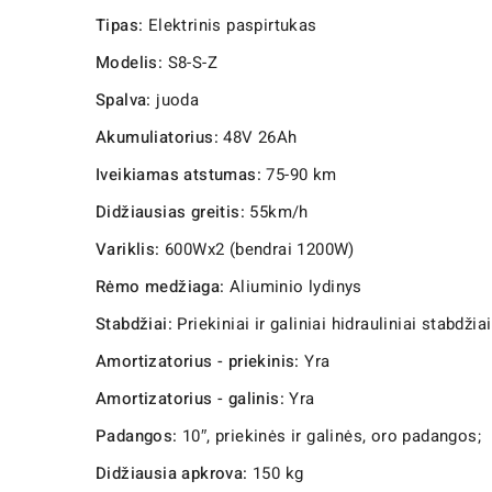
Tipas:
Elektrinis paspirtukas
Modelis:
S8-S-Z
Spalva:
juoda
Akumuliatorius:
48V 26Ah
Iveikiamas atstumas:
75-90 km
Didžiausias greitis:
55km/h
Variklis:
600Wx2 (bendrai 1200W)
Rėmo medžiaga:
Aliuminio lydinys
Stabdžiai:
Priekiniai ir galiniai hidrauliniai stabdžiai
Amortizatorius - priekinis:
Yra
Amortizatorius - galinis:
Yra
Padangos:
10″, priekinės ir galinės, oro padangos;
Didžiausia apkrova:
150 kg