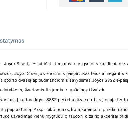
istatymas
as.
Joyor S
serija – tai išskirtinumas ir lengvumas kasdieniame v
vaizdą.
Joyor S
serijos elektrinis paspirtukas leidžia mėgautis
omis sporto dvasią apibūdinančiomis savybėmis
Joyor S8SZ
e-pasp
detalėmis, švariomis linijomis ir įspūdinga išvaizda.
s šoninės juostos
Joyor S8SZ
perkelia dizaino ribas į naują terito
ant į paprastumą. Paspirtuko rėmas, komponentai ir priedai nau
irtuko užvedimas vienu mygtuku, o raudoni dizaino akcentai pr