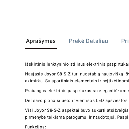
Aprašymas
Prekė Detaliau
Pr
Išskirtinis lenktyninio stiliaus elektrinis paspirtuk
Naujasis
Joyor
S8-S-Z
turi nuostabią naujovišką iš
akimirka. Su sportiniais elementais ir neįtikėtin
Prabangus elektrinis paspirtukas su elegantiškomis 
Dėl savo plono silueto ir vientisos LED apšviesto
Visi
Joyor
S8-S-Z
aspektai buvo sukurti atsižvelgi
pirmenybė teikiama patogumui ir naudotojui. Pasp
Funkcijos: