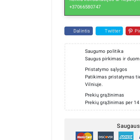
+37066580747
Dalintis
Twitter
Pi
Saugumo politika
Saugus pirkimas ir duom
Pristatymo sąlygos
Patikimas pristatymas t
Vilniuje.
Prekių grąžinimas
Prekių grąžinimas per 14
Saugaus 