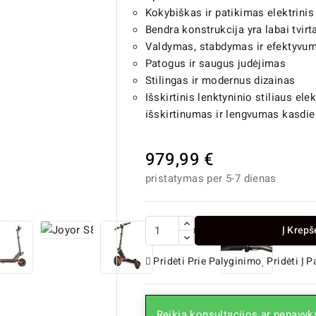
Kokybiškas ir patikimas elektrinis
Bendra konstrukcija yra labai tvirt
Valdymas, stabdymas ir efektyvum
Patogus ir saugus judėjimas
Stilingas ir modernus dizainas
Išskirtinis lenktyninio stiliaus ele
išskirtinumas ir lengvumas kasdie
979,99 €
pristatymas per 5-7 dienas

Į Krepš
Pridėti Prie Palyginimo
Pridėti Į 
Reikia konsultacijos ar nepavyks